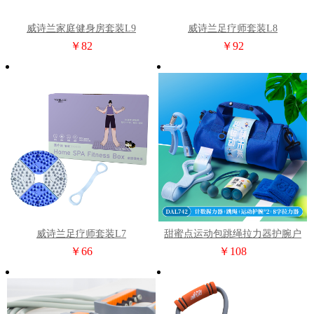
威诗兰家庭健身房套装L9
威诗兰足疗师套装L8
￥82
￥92
威诗兰足疗师套装L7
甜蜜点运动包跳绳拉力器护腕户
外活动礼品套装DAL742
￥66
￥108