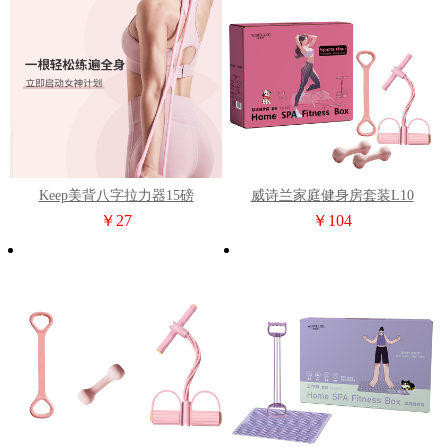
Keep美背八字拉力器15磅
威诗兰家庭健身房套装L10
￥27
￥104