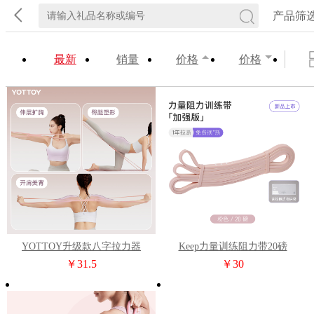
产品筛
最新
销量
价格
价格
YOTTOY升级款八字拉力器
Keep力量训练阻力带20磅
（粉）
￥31.5
￥30