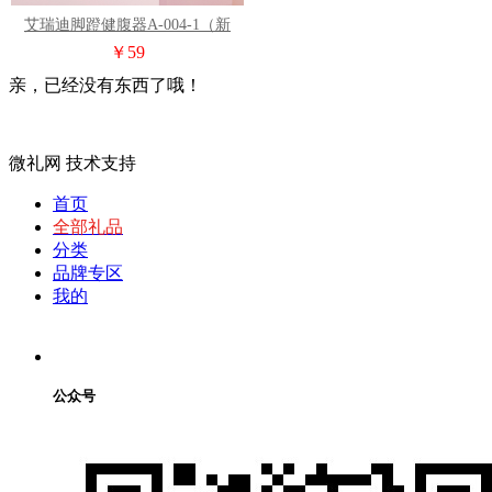
艾瑞迪脚蹬健腹器A-004-1（新
款）
￥59
亲，已经没有东西了哦！
微礼网 技术支持
首页
全部礼品
分类
品牌专区
我的
公众号