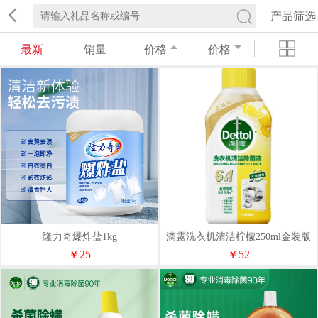
产品筛选
最新
销量
价格
价格
隆力奇爆炸盐1kg
滴露洗衣机清洁柠檬250ml金装版
*2
￥25
￥52