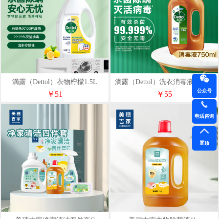
滴露（Dettol）衣物柠檬1.5L
滴露（Dettol）洗衣消毒液衣物消
公众号
毒水750mL
￥51
￥55
电话咨询
置顶