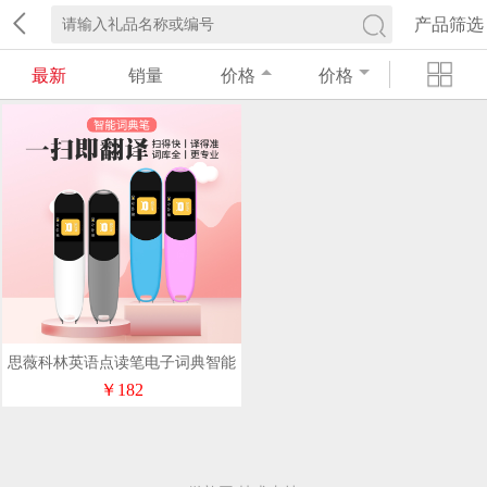
产品筛选
最新
销量
价格
价格
思薇科林英语点读笔电子词典智能
扫读笔点读笔A16
￥182