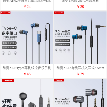
纽曼AK02全兼容3.5mm线控有线
纽曼TP08Type-C有线耳机
耳机白色
￥24
￥29
纽曼XL16typec耳机线控音乐手机
纽曼XL13有线耳机入耳式3.5mm
耳机
两色
￥46
￥29