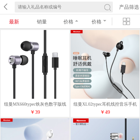
产品筛选
最新
销量
价格
价格
纽曼MX660typec铁灰色数字版线
纽曼XL02typec耳机线控音乐手机
控耳机锖色
数字耳机多色
￥39
￥49