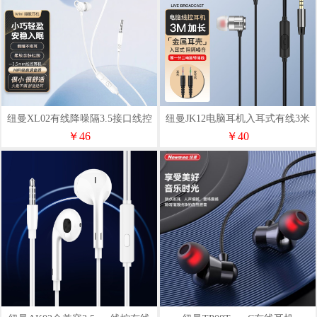
纽曼XL02有线降噪隔3.5接口线控
纽曼JK12电脑耳机入耳式有线3米
耳机多色
加长线带麦线控耳机锖色
￥46
￥40