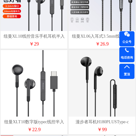
纽曼XL10线控音乐手机耳机半入
纽曼XL06入耳式3.5mm线控耳机
公众号
耳式3.5mm
多色
￥29
￥26.9
电话咨询
置顶
纽曼XLT10数字版typec线控半入
漫步者耳机H180PLUSType-c
耳式耳机多色
￥22.9
￥99