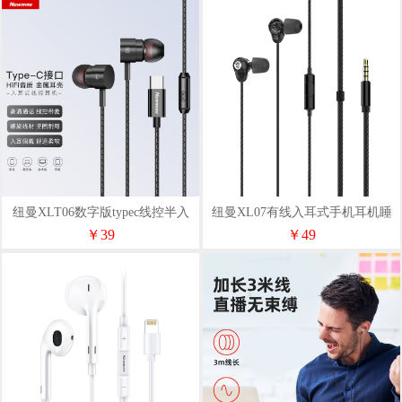
纽曼XLT06数字版typec线控半入
纽曼XL07有线入耳式手机耳机睡
耳式耳机多色
眠耳机
￥39
￥49