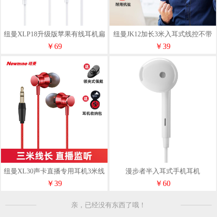
纽曼XLP18升级版苹果有线耳机扁
纽曼JK12加长3米入耳式线控不带
头入耳
麦
￥69
￥39
纽曼XL30声卡直播专用耳机3米线
漫步者半入耳式手机耳机
不带麦
H180PLUS
￥39
￥60
亲，已经没有东西了哦！