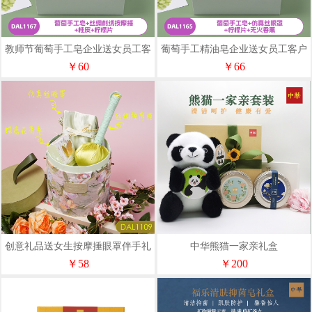
教师节葡萄手工皂企业送女员工客
葡萄手工精油皂企业送女员工客户
户伴手礼套装DAL1166
伴手礼套装DAL1163
￥60
￥66
创意礼品送女生按摩捶眼罩伴手礼
中华熊猫一家亲礼盒
套装DAL1109
￥58
￥200