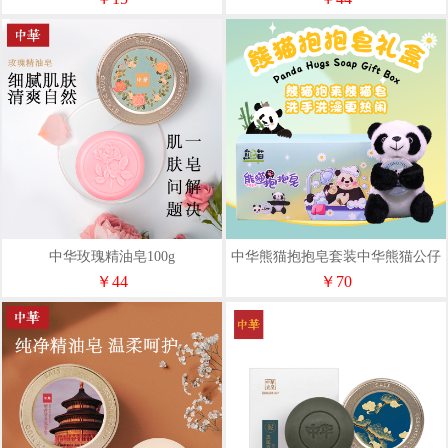
中华玫瑰精油皂100g
中华熊猫抱抱皂套装中华熊猫公仔
*1中华熊猫乖乖皂50g*1
￥44
￥70