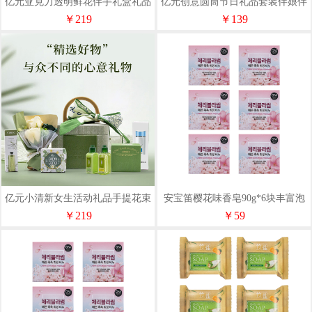
亿元亚克力透明鲜花伴手礼盒礼品
亿元创意圆筒节日礼品套装伴娘伴
套装结婚伴娘回礼轻奢手提礼品
手礼盒ins网红手提礼品批发
￥219
￥139
亿元小清新女生活动礼品手提花束
安宝笛樱花味香皂90g*6块丰富泡
组合套装补水仪礼盒源头工厂批发
沫滋润
￥219
￥59