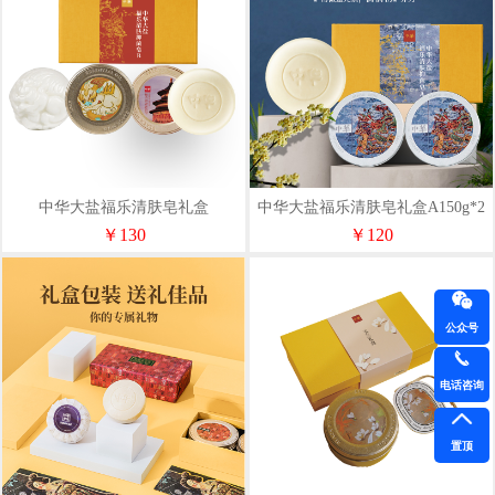
中华大盐福乐清肤皂礼盒
中华大盐福乐清肤皂礼盒A150g*2
B150g+120g
￥130
￥120
公众号
电话咨询
置顶