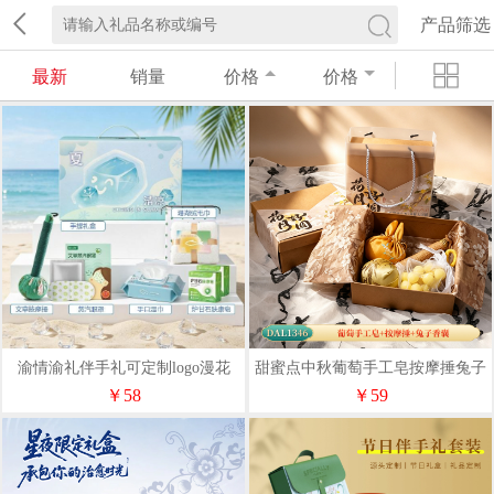
产品筛选
最新
销量
价格
价格
渝情渝礼伴手礼可定制logo漫花
甜蜜点中秋葡萄手工皂按摩捶兔子
河-夏清集5
香囊礼盒套装DAL1346
￥58
￥59