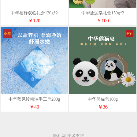
中华福䘵双临礼盒120g*2
中华盐泥皂礼盒150g*2
￥120
￥100
中华蓝风铃精油手工皂200g
中华熊猫皂100g
￥40
￥36
微礼网 技术支持