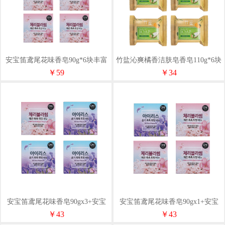
安宝笛鸢尾花味香皂90g*6块丰富
竹盐沁爽橘香洁肤皂香皂110g*6块
泡沫滋润
￥59
￥34
安宝笛鸢尾花味香皂90gx3+安宝
安宝笛鸢尾花味香皂90gx1+安宝
笛樱花味香皂90gx1
笛樱花味香皂90gx3
￥43
￥43