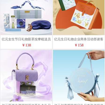
亿元女生节日礼物眼罩按摩梳送员
亿元生日礼物企业商务活动答谢客
工客户实用礼品开业伴手礼定制
户伴手礼情人节生日庆典礼品套装
￥138
￥158