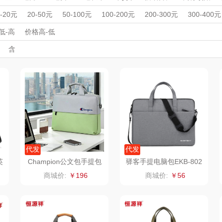
MOVA
匠心萌宠
YOTTOY
西屋
周年庆礼品
春游踏青
开学季礼品
毕业季礼品
开门红专区
伴
0-20元
20-50元
50-100元
100-200元
200-300元
300-400元
家居/
外事出国
星巴克（杯壶/包
入职礼
高颜值礼品
宝堂马氏铺子
IP联名款
蔬果园（代理商）
企业团建
展会礼品
低-高
价格高-低
开业乔迁
乡村振兴
定制案例
珠宝礼品
酒店旅游
高校礼品
含
）
袋）
歌
纺王
伯纳德
万象
建材礼品
政企单位
房地产礼品
汽车礼品
进店礼
情人节
亲节
儿童节
中秋节
建军节
护士节
重阳节
ine
佳帮手
罗莱 超柔床品
三只松鼠（代理
斯凯奇
款）
商）
十二夏天
百草味（代理商）
LUING BOX
立白
戴可思
康宁
京意之选
首佩
SWISS MILITARY
罗莱超柔床品
代发
代发
英
Champion公文包手提包
驿客手提电脑包EKB-802
GJDK73N2
1灰色
茶
克洛特
睿嫣
竹盐
商城价:
￥196
商城价:
￥56
膏
锐致
倍瑞傲
安宝笛
诗
小天鹅
ROBAM老板
康夫