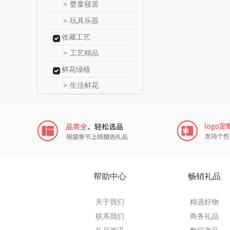
婴童寝居
>
传应
玩具乐器
>
收藏工艺
高原
工艺精品
>
啄木鸟PLO
鲜花绿植
生活鲜花
>
（家纺
福礼掌
五谷磨
爱国
HYUNDA
帮助中心
畅销礼品
类）
碧云
关于我们
精选好物
奥帝尔（包
联系我们
商务礼品