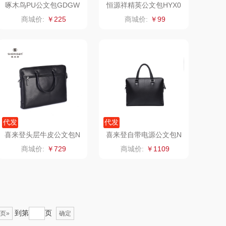
啄木鸟PU公文包GDGW
恒源祥精英公文包HYX0
B031
347
澜沧古茶
海尔
商城价:
￥225
商城价:
￥99
吉潮瑞鲜
飞利浦新安怡
海信
乐美雅（餐具类）
flon阿路弗仑
爱仕达
福临门
卜珂
代发
代发
喜来登头层牛皮公文包N
喜来登自带电源公文包N
北欧沃朗
郎氏达
L171239S
L181236S
商城价:
￥729
商城价:
￥1109
正负零
七匹狼
信科
南方寝饰
到第
页
页»
确定
乐扣（小家
厨创妈咪