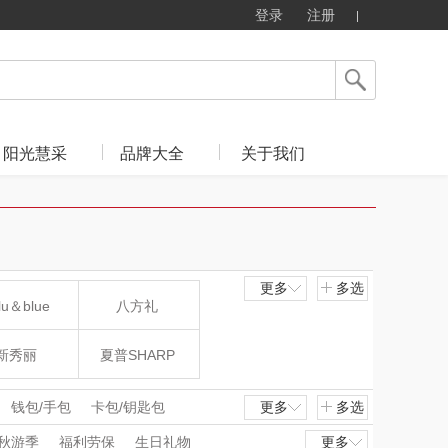
登录
注册
阳光慧采
品牌大全
关于我们
更多
多选
lu＆blue
八方礼
新秀丽
夏普SHARP
mo（杯壶）
大嘴猴（杯壶厨具
钱包/手包
卡包/钥匙包
更多
多选
秋游季
福利劳保
生日礼物
更多