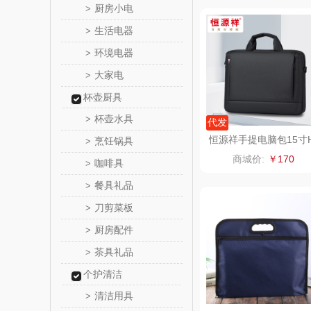
厨房小电
>
西屋（小
生活电器
>
环境电器
>
长寿
大家电
>
有色
杯壶厨具
杯壶水具
>
代发
京荟
恒源祥手提电脑包15寸
烹饪锅具
>
YX152XB黑色
商城价:
￥170
咖啡具
>
品胜
餐具礼品
>
索爱（个
刀剪菜板
>
厨房配件
>
丸美
茶具礼品
>
果兹
个护清洁
清洁用具
>
LK