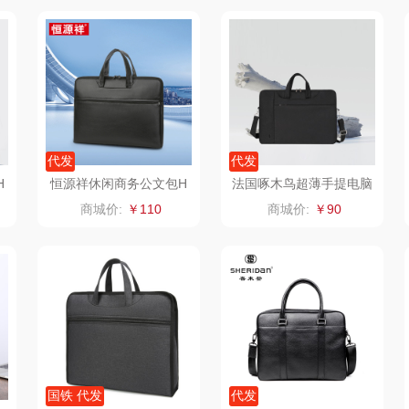
家电）
渝情渝礼
千问
杜邦（餐具类）
洁丽
花
百事食品
洽洽
奥克斯
可可满分
无印良品（代理
味滋源（品牌方）
立时
代发
代发
商）
堂
富昌
呼也
梦洁
H
恒源祥休闲商务公文包H
法国啄木鸟超薄手提电脑
YX232XB黑色
公文包-百利ZRB0428
商城价:
￥110
商城价:
￥90
百事（饮具类）
丽耳
三胖蛋
护类）
创维（手表类）
宏太
都乐Dole
几梦
欧丽薇兰
易路达
西屋（风扇类）
汤姆逊
皮尔卡丹（皮具
傲
类）
艾美特（代理商）
锡品源
狮峰
温仑
国铁 代发
代发