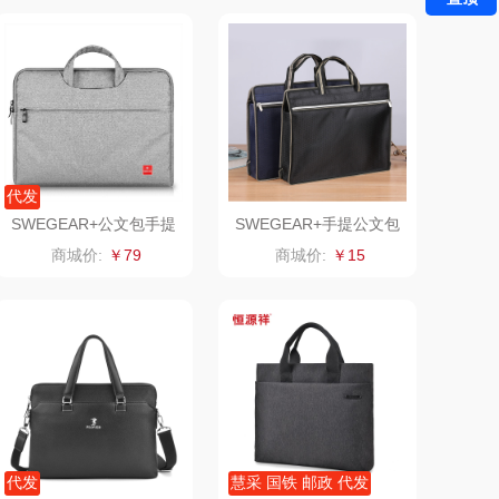
1）
雅（包销款）
云栖桦田
五丰黎红
小胖爪
olayks
银小燕
代发
泉尔思
润培
SWEGEAR+公文包手提
SWEGEAR+手提公文包
包会议包电脑包15.6寸6
文件袋会议包xn-02
商城价:
￥79
商城价:
￥15
奈斯派索
小度
5003
邻家饭香
赫兰希
天琴
朗赫
胜OSIM
360
山（电器类）
洁丽雅（代理商）
代发
慧采 国铁 邮政 代发