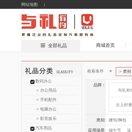
网站地图
商城首页
全部礼品
检索条件
类别
数码办公
品牌：
办公用品
与礼有
>
手机配件
>
云上好
电脑办公
>
影音娱乐
>
东方
类别:
腰包/胸包
汽车用品
双肩包/电脑
应用场景:
端午节
送