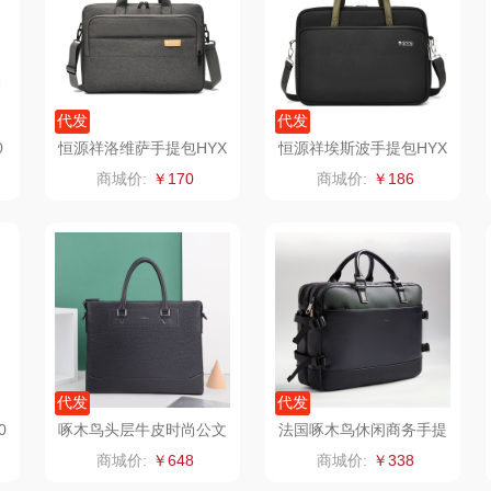
制款）
洁玉（定制款）
富昌（定制款）
爱国者（移动电
源）
福
江中猴姑
江中食疗
凤凰
代发
代发
0
恒源祥洛维萨手提包HYX
恒源祥埃斯波手提包HYX
理商）
九阳（代理商）
晒瑞
实丰文化
0669
0670
商城价:
￥170
商城价:
￥186
VVC
漫沃星系
TCL
桃酥
中茶
山萃
可益康
驰
梦洁家纺
BTSM
路悠悠
德菲摩尔
保宁
伊莎贝拉
荣事
代发
代发
装类）
浪莎
雅鹿
圣耳
味滋
0
啄木鸟头层牛皮时尚公文
法国啄木鸟休闲商务手提
包GDGWB026
公文包-菲克ZRB-8721
商城价:
￥648
商城价:
￥338
销款）
雅莉格丝
铮铭
臻牧