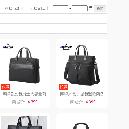
雨伞）
（运动户外）
非一FETANA
手礼盒
会议礼品
国潮文创
-
元
400-500元
500元以上
DGI
科技感礼品
中国风
唯宝
创意礼品
女神节
奶企礼品
银行礼品
元朗荣华
纽曼Newmine
七夕节
建党节
圣诞节
教师节
（线下款）
SKECHER
可口可乐Coca Col
S
a
（包销款）
润本（套装）
锦礼
阿茜娅（AGIA）
润心
奈雪茶院
代发
代发
博牌公文包男士大容量商
博牌男包手提包竖款商务
务手提包11-123771
公文包11-70511
悦滋木
丝丽诺妃
商城价:
￥399
商城价:
￥399
爱润丝婷
形象派
罗尔仕
拜灭士