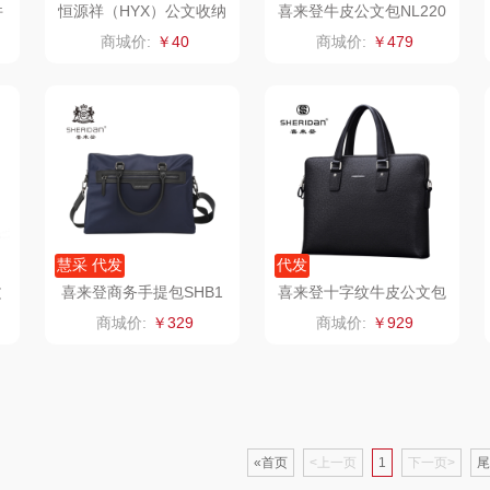
件
恒源祥（HYX）公文收纳
喜来登牛皮公文包NL220
包HYX0662
836S
康巴赫（锅具类）
悦湘湖
万华茶林
商城价:
￥40
商城价:
￥479
鹰
博牌
keep
kaco
伊莱克斯
绿鼻子
乐扣乐扣（箱包杯
壶）
频类）
珍视明
康恩贝
WENGER/威戈
Allu
厨
悠米UURMI
富安娜（包销款）
冈州故事
慧采 代发
代发
文
喜来登商务手提包SHB1
喜来登十字纹牛皮公文包
源
玺魁
半亩川
双立人
90432
NL160936S
商城价:
￥329
商城价:
￥929
门
禹鸿物予
艾可熊
万益蓝
铜
高洁丝
护舒宝
顺然
«首页
<上一页
1
下一页>
尾
什
氛围部落
厨邦
粒上皇
乐扣