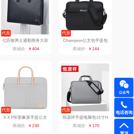
飞利浦
荣诚
保卫蛋蛋
马克图布
代发
代发
七匹狼男士通勤商务大容
Champion公文包手提包
洛克星球
梵沐
量公文包电脑包PD1146
GJDK70U1
商城价:
￥404
商城价:
￥144
60-6
五芳斋
立家
皇家粮仓
干饭熊饱饱
尹谜
金龙鱼（包销款）
公众号
达（品牌方）
得力
代发
代发
电话咨询
源（包销款）
英红（包销款）
X.X.PIE形象派手提公文
恒源祥手提电脑包15寸H
包3215
YX153XB深灰
商城价:
￥230
商城价:
￥170
真不二
富安娜（包销款
置顶