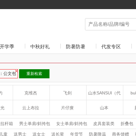
开学季
中秋好礼
防暑防暑
代发专区
：公文包
重新检索
约
克维杰
飞剑
山水SANSUI（代
bu
理商）
食光
云上布拉
片仔癀
山本
沁
绽家
HOLOHOLO
途柏丽TOBERLIR
mo
拉杆箱
男士单肩/斜挎包
女士单肩/斜挎包
皮具套装类
折叠包
包
公文包
皮带/腰带
儿童
送男士
送女士
送长辈
年货节
防暑降温
商务馈赠