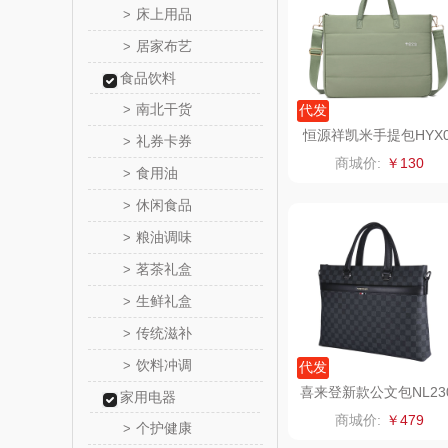
床上用品
>
居家布艺
>
舒蕾（定
食品饮料
周六
南北干货
>
代发
恒源祥凯米手提包HYX
礼券卡券
>
苏泊尔（代
668
商城价:
￥130
食用油
>
骆驼
休闲食品
>
粮油调味
>
泸溪河
茗茶礼盒
>
汉美
生鲜礼盒
>
传统滋补
>
先科
饮料冲调
>
代发
润本（套
喜来登新款公文包NL23
家用电器
937S
商城价:
￥479
个护健康
>
八马（包