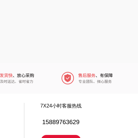
电）
赫（包销款）
元黍
鲸选码头
家之礼
太力
象印
向物
来伊份
lli follie
品存
乐事
途雅
田知府
吉米
7X24小时客服热线
翼眠
TKK
15889763629
博莱克
苏泊尔（杯壶）