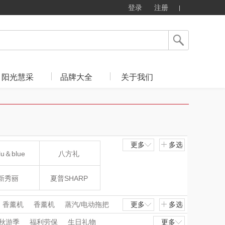
登录
注册
阳光慧采
品牌大全
关于我们
更多
多选
lu＆blue
八方礼
新秀丽
夏普SHARP
mo（杯壶）
大嘴猴（杯壶厨具
香薰机
香薰机
蒸汽/电动拖把
更多
多选
烘鞋器/烘干机
烘鞋器/烘干机
秋游季
福利劳保
生日礼物
更多