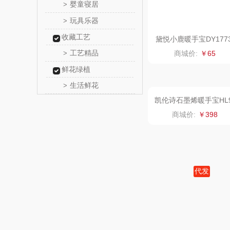
婴童寝居
>
传应
玩具乐器
>
收藏工艺
高原
黛悦小鹿暖手宝DY177
暖手充电宝现货秒发太
工艺精品
>
商城价:
￥65
舱暖手宝
啄木鸟PLO
鲜花绿植
生活鲜花
>
（家纺
福礼掌
五谷磨
爱国
HYUNDA
科迈升暴富娃多功能暖
宝
商城价:
￥50
类）
碧云
奥帝尔（包