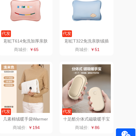
飞利浦
荣诚
保卫蛋蛋
马克图布
代发
代发
彩虹T614免洗加厚亲肤
彩虹T322免洗亲肤绒插
洛克星球
梵沐
绒插手电热暖手宝
手电热暖手宝
商城价:
￥65
商城价:
￥51
五芳斋
立家
皇家粮仓
干饭熊饱饱
尹谜
金龙鱼（包销款）
达（品牌方）
得力
代发
代发
源（包销款）
英红（包销款）
几素棉绒暖手袋Warmer
十足酷分体式磁吸暖手宝
Life1(5000mAh)
K520
商城价:
￥194
商城价:
￥86
真不二
富安娜（包销款