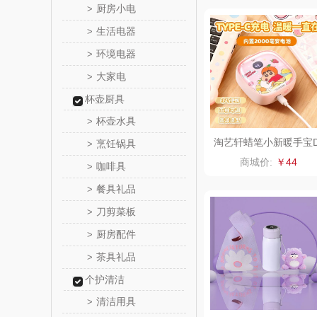
厨房小电
>
西屋（小
生活电器
>
环境电器
>
长寿
大家电
>
有色
杯壶厨具
杯壶水具
>
京荟
淘艺轩蜡笔小新暖手宝
烹饪锅具
>
N07
商城价:
￥44
咖啡具
>
品胜
餐具礼品
>
索爱（个
刀剪菜板
>
厨房配件
>
丸美
茶具礼品
>
果兹
个护清洁
清洁用具
>
LK