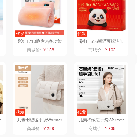
制款）
洁玉（定制款）
富昌（定制款）
爱国者（移动电
源）
福
江中猴姑
江中食疗
凤凰
代发
代发
彩虹1713膜发热多功能
彩虹T616熊猫可拆洗加
理商）
九阳（代理商）
晒瑞
实丰文化
充电式暖手宝暖垫
厚亲肤绒插手电热暖手宝
商城价:
￥158
商城价:
￥102
VVC
漫沃星系
TCL
桃酥
中茶
山萃
可益康
驰
梦洁家纺
BTSM
路悠悠
德菲摩尔
保宁
伊莎贝拉
荣事
代发
代发
装类）
浪莎
雅鹿
圣耳
味滋
r
几素羽绒暖手袋Warmer
几素棉绒暖手袋Warmer
Pro1S(5000mAh)
Life1(10000mAh)
商城价:
￥289
商城价:
￥235
销款）
雅莉格丝
铮铭
臻牧