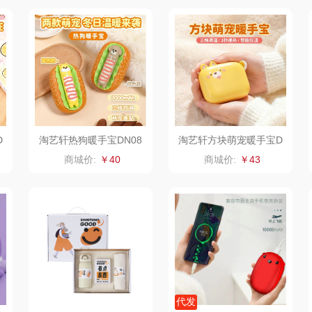
家电）
渝情渝礼
千问
杜邦（餐具类）
洁丽
花
百事食品
洽洽
奥克斯
可可满分
无印良品（代理
味滋源（品牌方）
立时
商）
堂
富昌
呼也
梦洁
D
淘艺轩热狗暖手宝DN08
淘艺轩方块萌宠暖手宝D
N09
商城价:
￥40
商城价:
￥43
百事（饮具类）
丽耳
三胖蛋
护类）
创维（手表类）
宏太
都乐Dole
几梦
欧丽薇兰
易路达
西屋（风扇类）
汤姆逊
皮尔卡丹（皮具
傲
类）
艾美特（代理商）
锡品源
狮峰
温仑
代发