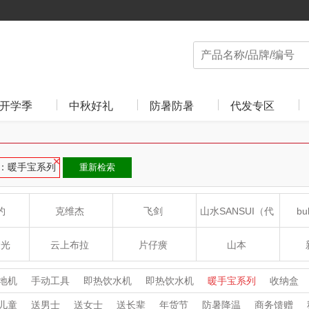
开学季
中秋好礼
防暑防暑
代发专区
：暖手宝系列
重新检索
约
克维杰
飞剑
山水SANSUI（代
bu
理商）
食光
云上布拉
片仔癀
山本
沁
绽家
HOLOHOLO
途柏丽TOBERLIR
mo
地机
手动工具
即热饮水机
即热饮水机
暖手宝系列
收纳盒
把
家用吸尘器
家用吸尘器
除螨仪
除螨仪
除湿机
除湿机
儿童
送男士
送女士
送长辈
年货节
防暑降温
商务馈赠