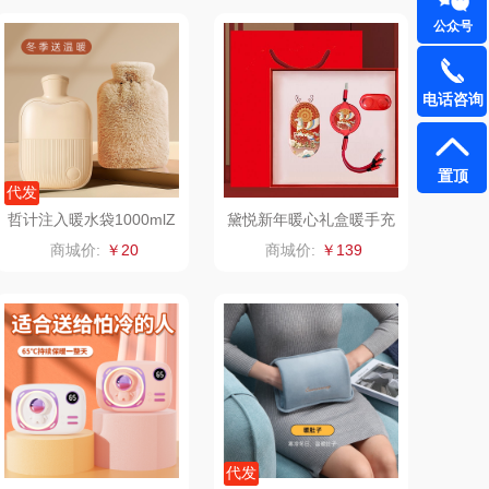
公众号
1）
雅（包销款）
云栖桦田
五丰黎红
小胖爪
电话咨询
olayks
银小燕
置顶
代发
泉尔思
润培
哲计注入暖水袋1000mlZ
黛悦新年暖心礼盒暖手充
-N031A
电宝三合一数据线蓝牙耳
商城价:
￥20
商城价:
￥139
奈斯派索
小度
机礼盒现货秒发
邻家饭香
赫兰希
天琴
朗赫
胜OSIM
360
山（电器类）
洁丽雅（代理商）
代发