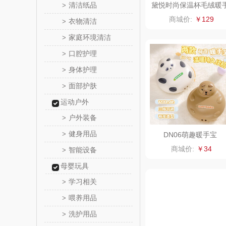
清洁纸品
黛悦时尚保温杯毛绒暖
>
宝充电宝二合一现货秒
乐心
商城价:
￥129
衣物清洁
>
DANV003
家庭环境清洁
>
三头
口腔护理
>
棉芽
身体护理
>
面部护肤
>
飞利浦（音
运动户外
乐千
户外装备
>
健身用品
>
DN06萌趣暖手宝
味滋
商城价:
￥34
智能设备
>
喜临
母婴玩具
学习相关
>
朱炳仁
喂养用品
>
洗护用品
>
瓷咖