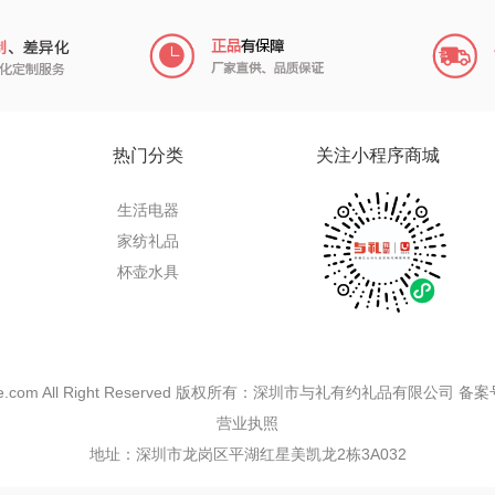
氏
梦百合
沃隆
浅香（包销款）
一
«首页
<上一页
1
下一页>
尾
香
圣匠鲁班
友望
思宜莱
宝
德亚
富佑嘉（FU+）
富光（专供款）
菊
凡士林
贝弗伦
科洛
Aroma Light
昔马
兰士顿
REN
亿瞬间
普陀山
胜源通
热门分类
关注小程序商城
米
荣事达厨具（包销
猫和老鼠
皇上皇
创维
生活电器
家纺礼品
款）
WayourCare
奥利贝拉
极鲜港
杯壶水具
nks
怡乐雅
蔡府
花西子
南