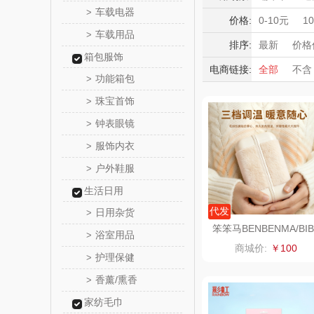
觅菓
车载电器
>
台灯
家用
积分礼品
价格:
0-10元
1
车载用品
清洁电器
>
暖冬好物
乐扣乐扣（
排序:
最新
价格
箱包服饰
高端送礼
电商链接:
全部
不含
小家电
姑苏渔
功能箱包
>
保险礼品
珠宝首饰
母亲节
父
>
纽曼Newm
钟表眼镜
>
（线上
沃莱
服饰内衣
>
户外鞋服
>
乐班
生活日用
卓然
代发
日用杂货
>
笨笨马BENBENMA/BIB
浴室用品
>
M磁吸绒布暖手宝BN1
奈雪的
商城价:
￥100
护理保健
>
睿嫣润
香薰/熏香
>
家纺毛巾
花卉