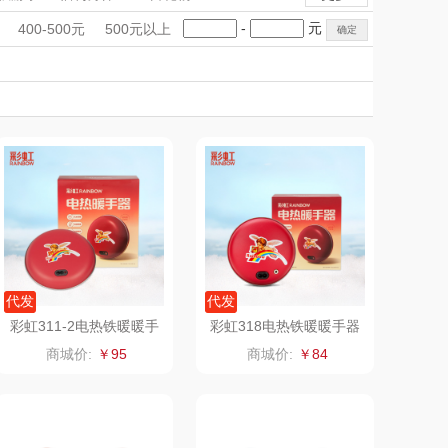
雨伞）
（运动户外）
非一FETANA
件
电子锁
电子锁
净化除味
手礼盒
会议礼品
国潮文创
-
元
400-500元
500元以上
挂烫机/电熨斗
小夜灯
雨伞雨具
DGI
科技感礼品
中国风
唯宝
创意礼品
女神节
奶企礼品
银行礼品
元朗荣华
纽曼Newmine
七夕节
建党节
圣诞节
教师节
（线下款）
SKECHER
可口可乐Coca Col
S
a
（包销款）
润本（套装）
锦礼
阿茜娅（AGIA）
润心
奈雪茶院
代发
代发
彩虹311-2电热铁暖暖手
彩虹318电热铁暖暖手器
器
悦滋木
丝丽诺妃
商城价:
￥95
商城价:
￥84
爱润丝婷
形象派
罗尔仕
拜灭士