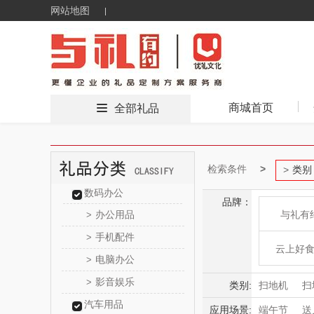
网站地图
商城首页
全部礼品
检索条件
类别
数码办公
品牌：
办公用品
与礼有
>
手机配件
>
云上好
电脑办公
>
影音娱乐
>
东方
类别:
扫地机
扫
汽车用品
蒸汽/电动拖
应用场景:
端午节
送