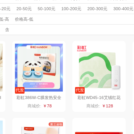
MOVA
匠心萌宠
YOTTOY
西屋
洗地机
家用洗地机
酒具/酒杯
纸巾盒
家居饰品
其他日杂小
周年庆礼品
春游踏青
开学季礼品
毕业季礼品
开门红专区
伴
0-20元
20-50元
50-100元
100-200元
200-300元
300-400元
清洁电器
宠物用品
擦窗机器人
擦窗机器人
挂烫机/电熨斗
家居/
外事出国
星巴克（杯壶/包
入职礼
高颜值礼品
宝堂马氏铺子
IP联名款
蔬果园（代理商）
企业团建
展会礼品
低-高
价格高-低
开业乔迁
乡村振兴
定制案例
珠宝礼品
酒店旅游
高校礼品
含
）
袋）
歌
纺王
伯纳德
万象
建材礼品
政企单位
房地产礼品
汽车礼品
进店礼
情人节
亲节
儿童节
中秋节
建军节
护士节
重阳节
ine
佳帮手
罗莱 超柔床品
三只松鼠（代理
斯凯奇
款）
商）
十二夏天
百草味（代理商）
LUING BOX
立白
戴可思
康宁
京意之选
首佩
SWISS MILITARY
罗莱超柔床品
代发
代发
I
彩虹386W-C膜发热安全
彩虹WD45-16艾绒红花
0
保护调温型暖脚宝
草本自动控温电热垫
茶
克洛特
睿嫣
竹盐
商城价:
￥78
商城价:
￥128
膏
锐致
倍瑞傲
安宝笛
诗
小天鹅
ROBAM老板
康夫