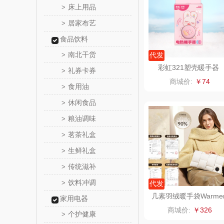
床上用品
>
居家布艺
>
舒蕾（定
食品饮料
周六
南北干货
>
代发
彩虹321塑壳暖手器
礼券卡券
>
苏泊尔（代
商城价:
￥74
食用油
>
骆驼
休闲食品
>
粮油调味
>
泸溪河
茗茶礼盒
>
汉美
生鲜礼盒
>
传统滋补
>
先科
饮料冲调
>
代发
润本（套
几素羽绒暖手袋Warme
家用电器
Pro1S(10000mAh)
商城价:
￥326
个护健康
>
八马（包