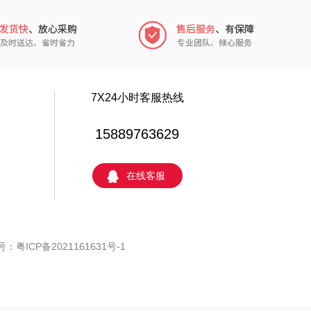
个人的星球
声阔
到第
页
页»
确定
云鲸
恒源祥（箱包）
小仓熊
汇可心
秒秒测
摩米士
追鲸
致尚丽和
蓄光
小狗（包销款）
7X24小时客服热线
（个护类）
小黄人
15889763629
威诗兰
完美日记
在线客服
方黑芝麻
雪糕大师