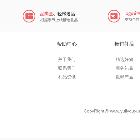
穗格
瓷语花
君乐
小甘
芬神
T.J.HAR
帮助中心
畅销礼品
奥苏
关于我们
精选好物
联系我们
商务礼品
摩动
礼品资讯
数码产品
paperbla