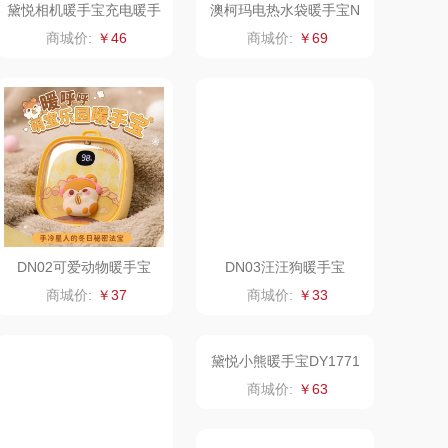
黛悦相机暖手宝充电暖手
澳柯玛电热水袋暖手宝N
二合一氛围灯设计3秒速
B-NP05
澜沧古茶
海尔
商城价:
￥46
商城价:
￥69
热现货秒发
吉潮瑞鲜
飞利浦新安怡
海信
乐美雅（餐具类）
flon阿路弗仑
爱仕达
福临门
卜珂
DN02可爱动物暖手宝
DN03汪汪狗暖手宝
北欧沃朗
郎氏达
商城价:
￥37
商城价:
￥33
正负零
七匹狼
信科
南方寝饰
乐扣（小家
厨创妈咪