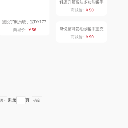
电）
赫（包销款）
元黍
鲸选码头
家之礼
黛悦宇航员暖手宝DY177
黛悦小熊暖手宝DY1771
0暖手充电宝现货秒发
充电宝现货秒发暖手充电
商城价:
￥56
商城价:
￥63
宝萌宠系列
太力
象印
向物
来伊份
lli follie
品存
乐事
途雅
田知府
吉米
翼眠
TKK
博莱克
苏泊尔（杯壶）