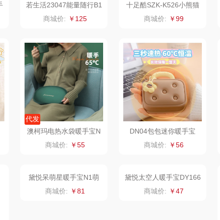
手
若生活23047能量随行B1
十足酷SZK-K526小熊猫
发
暖手宝移动电源
康巴赫（锅具类）
悦湘湖
万华茶林
商城价:
￥125
商城价:
￥99
鹰
博牌
keep
kaco
伊莱克斯
绿鼻子
乐扣乐扣（箱包杯
壶）
频类）
珍视明
康恩贝
WENGER/威戈
Allu
厨
悠米UURMI
富安娜（包销款）
冈州故事
代发
澳柯玛电热水袋暖手宝N
DN04包包迷你暖手宝
源
玺魁
半亩川
双立人
B-WP01
商城价:
￥55
商城价:
￥56
门
禹鸿物予
艾可熊
万益蓝
铜
高洁丝
护舒宝
顺然
什
氛围部落
厨邦
粒上皇
乐扣