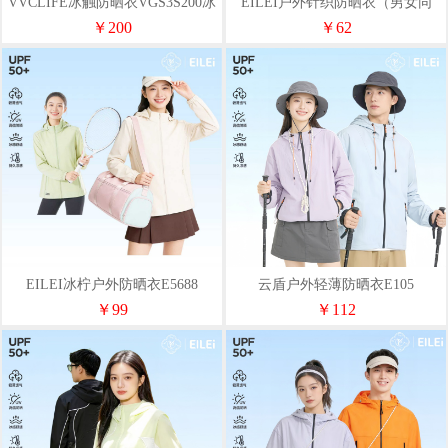
VVCLIFE冰触防晒衣VGS3S200冰
EILEI户外针织防晒衣（男女同
川白L码
款）E0908
￥200
￥62
EILEI冰柠户外防晒衣E5688
云盾户外轻薄防晒衣E105
￥99
￥112