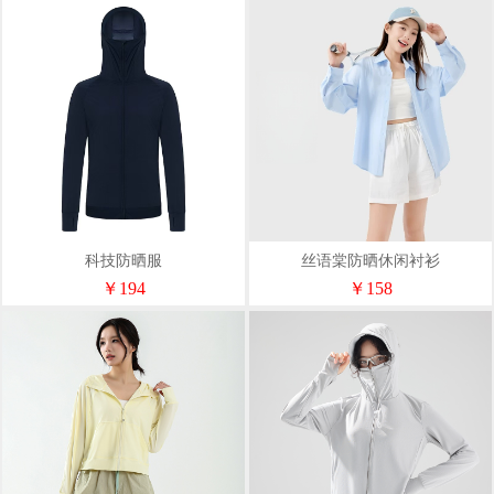
科技防晒服
丝语棠防晒休闲衬衫
￥194
￥158