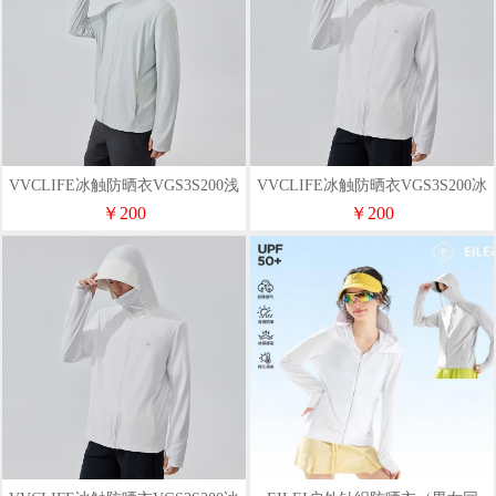
VVCLIFE冰触防晒衣VGS3S200浅
VVCLIFE冰触防晒衣VGS3S200冰
灰色L码
川白XL码
￥200
￥200