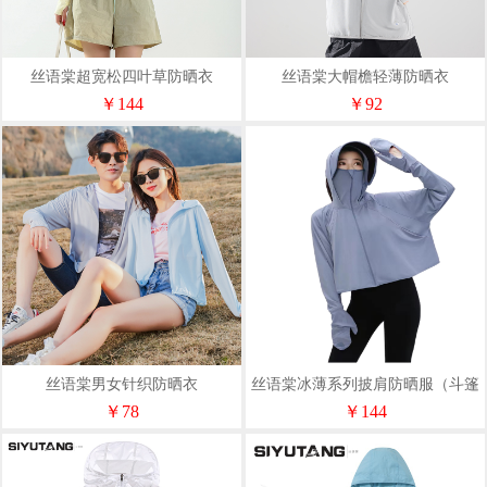
丝语棠超宽松四叶草防晒衣
丝语棠大帽檐轻薄防晒衣
￥144
￥92
丝语棠男女针织防晒衣
丝语棠冰薄系列披肩防晒服（斗篷
款02）
￥78
￥144