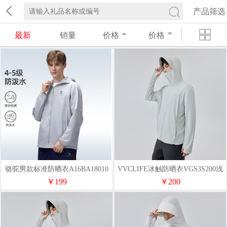
产品筛选
最新
销量
价格
价格
骆驼男款标准防晒衣A16BA18010
VVCLIFE冰触防晒衣VGS3S200浅
灰色XL码
￥199
￥200