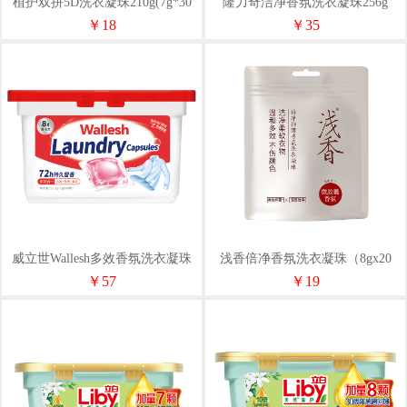
植护双拼5D洗衣凝珠210g(7g*30
隆力奇洁净香氛洗衣凝珠256g
粒）
￥18
￥35
威立世Wallesh多效香氛洗衣凝珠
浅香倍净香氛洗衣凝珠（8gx20
（8g×40颗）
颗）160g
￥57
￥19