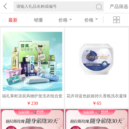
产品筛选
最新
销量
价格
价格
福礼掌柜凉辰风物护发洗衣组合套
花卉诗蓝色妖姬持久香氛洗衣凝珠
装
12g*50颗/600g
￥230
￥65