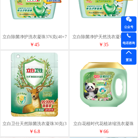
公众号
立白除菌净护洗衣凝珠376克(40+7
立白除菌净护天然洗衣凝珠248克
颗)
(23+8颗)
电话咨询
￥45
￥35
置顶
立白卫仕天然除菌洗衣凝珠30克(3
立白花植时代花植浓缩洗衣凝珠
颗)旅行装
560克(56颗)
￥6.8
￥66