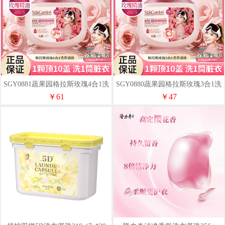
SGY0881蔬果园格拉斯玫瑰4合1洗
SGY0880蔬果园格拉斯玫瑰3合1洗
衣凝珠
衣凝珠10g*50颗
￥61
￥47