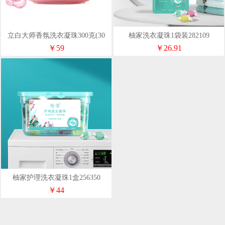
立白大师香氛洗衣凝珠300克(30
柚家洗衣凝珠1袋装282109
颗)
￥59
￥26.91
柚家护理洗衣凝珠1盒256350
￥44