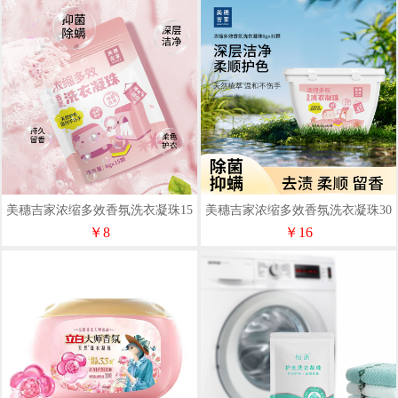
美穗吉家浓缩多效香氛洗衣凝珠15
美穗吉家浓缩多效香氛洗衣凝珠30
颗
颗240g
￥8
￥16