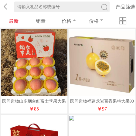
产品筛选
最新
销量
价格
价格
民间造物山东烟台红富士苹果大果
民间造物福建龙岩百香果特大果90
彩箱8斤
克以上12枚礼盒装
￥85
￥97