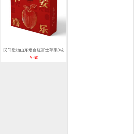
民间造物山东烟台红富士苹果9枚
礼盒装
￥60