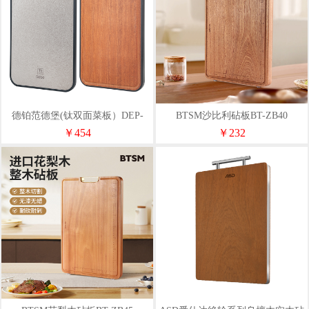
德铂范德堡(钛双面菜板）DEP-
BTSM沙比利砧板BT-ZB40
941
￥454
￥232