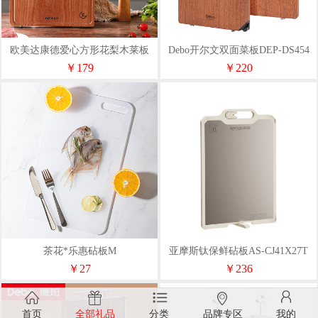
欧美达康德爱心方形花梨木莱板
Debo开尔文双面菜板DEP-DS454
24#OCB24
￥179
￥220
茶花*乐惠砧板M
亚摩斯钛保鲜砧板AS-CJ41X27T
￥27
￥236
首页
全部礼品
分类
品牌专区
我的