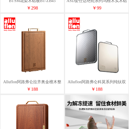
BTSM花梨木砧板BT-ZB45
ASD爱仕达绝轮系列乌檀木实木砧
板RGM30G8Q
￥298
￥99
Alluflon阿路弗仑拉齐奥金檀木整
Alluflon阿路弗仑科莫系列纯钛双
木砧板
面砧板
￥188
￥188