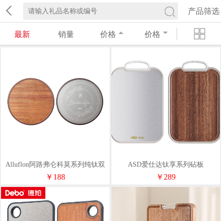
产品筛选
最新
销量
价格
价格
Alluflon阿路弗仑科莫系列纯钛双
ASD爱仕达钛享系列砧板
面砧板
RGS40T1X
￥188
￥289