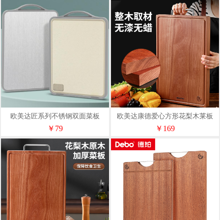
欧美达匠系列不锈钢双面菜板
欧美达康德爱心方形花梨木莱板
JCB04
23#OCB23
￥79
￥169