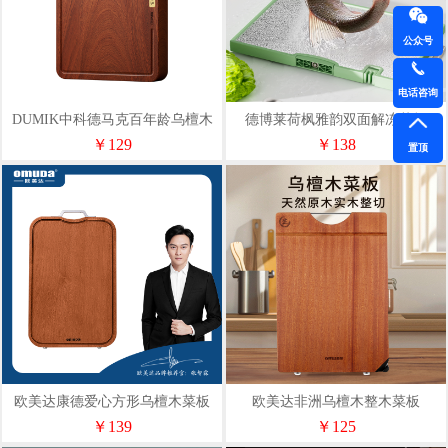
公众号
电话咨询
DUMIK中科德马克百年龄乌檀木
德博莱荷枫雅韵双⾯解冻菜板
整木菜板
304+超导铝
￥129
￥138
置顶
欧美达康德爱心方形乌檀木菜板
欧美达非洲乌檀木整木菜板
19#OCB8119
1#JDCB01
￥139
￥125