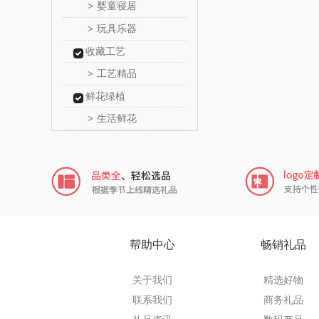
婴童寝居
>
乐扣乐扣
玩具乐器
>
收藏工艺
电）
康巴赫（包
工艺精品
>
鲸选码
鲜花绿植
生活鲜花
>
太力
向物
folli foll
乐事
帮助中心
畅销礼品
田知
关于我们
精选好物
翼眠
联系我们
商务礼品