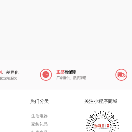
（小家
厨创妈咪
传应
陇间柒月(包销款)
销款）
元黍
高原宏
睡眠博士
头
家之礼
啄木鸟PLOVER
胡姬花
（家纺）
象印
福礼掌柜
迪士尼（数码类）
来伊份
五谷磨房
她妍社
ie
品存
爱国者
尔木萄
途雅
HYUNDAI（电器
莱克
热门分类
关注小程序商城
类）
府
吉米
碧云泉
普沃达
生活电器
TKK
奥帝尔（包销款）
左都
家纺礼品