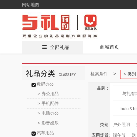
网站地图
商城首页
全部礼品
检索条件
类别
数码办公
品牌：
办公用品
与礼有
>
手机配件
>
bulu＆bl
电脑办公
>
影音娱乐
>
新秀
类别:
户外照明
汽车用品
户外收纳箱
应用场景:
端午节
送