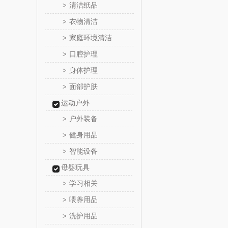
清洁纸品
>
温仑山（电
衣物清洁
>
家庭环境清洁
>
澜沧古
口腔护理
>
吉潮瑞
身体护理
>
面部护肤
>
海信
运动户外
Alluflon
户外装备
>
健身用品
>
福临
智能设备
>
北欧沃
母婴玩具
学习相关
>
正负
喂养用品
>
洗护用品
>
信科