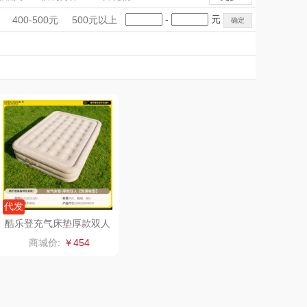
匠心萌宠
YOTTOY
手礼盒
会议礼品
国潮文创
-
元
400-500元
500元以上
堂马氏铺子
科技感礼品
蔬果园（代理商）
中国风
创意礼品
女神节
奶企礼品
银行礼品
伯纳德
万象
七夕节
建党节
圣诞节
教师节
 超柔床品
三只松鼠（代理
商）
味（代理商）
LUING BOX
康宁
京意之选
 MILITARY
罗莱超柔床品
代发
酷乐登充气床垫厚款双人
K20
睿嫣
竹盐
商城价:
￥454
倍瑞傲
安宝笛
BAM老板
康夫