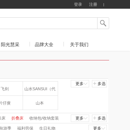
登录
注册
阳光慧采
品牌大全
关于我们
更多
多选
飞剑
山水SANSUI（代
理商）
片仔癀
山本
LOHOLO
途柏丽TOBERLIR
吊床
折叠床
收纳包/收纳套装
更多
多选
真空压缩袋
U型枕/眼罩
秋游季
福利劳保
生日礼物
更多