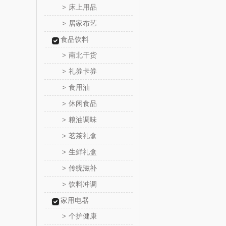
床上用品
>
居家布艺
>
罗尔
食品饮料
飞利
南北干货
>
礼券卡券
>
保卫蛋
食用油
>
洛克星
休闲食品
>
粮油调味
>
五芳
茗茶礼盒
>
皇家粮
生鲜礼盒
>
传统滋补
>
尹谜
饮料冲调
>
荣事达（品
家用电器
个护健康
>
味滋源（包