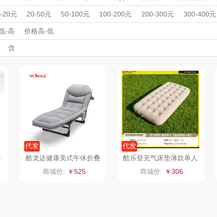
杯壶）
大嘴猴（杯壶厨具
觅菓
MOVA
其他户外装备
野餐垫
周年庆礼品
春游踏青
开学季礼品
毕业季礼品
开门红专区
伴
0-20元
20-50元
50-100元
100-200元
200-300元
300-400元
雨伞）
户外）
外事出国
非一FETANA
入职礼
高颜值礼品
乐扣乐扣（家居/
IP联名款
星巴克（杯壶/包
企业团建
展会礼品
宝
低-高
价格高-低
开业乔迁
乡村振兴
定制案例
珠宝礼品
酒店旅游
高校礼品
含
小家电）
袋）
唯宝
姑苏渔歌
纺王
建材礼品
政企单位
房地产礼品
汽车礼品
进店礼
情人节
亲节
儿童节
中秋节
建军节
护士节
重阳节
华
纽曼Newmine
纽曼Newmine
佳帮手
罗莱
（线下款）
（线上款）
CHER
可口可乐Coca Col
沃莱
十二夏天
百草
a
销款）
润本（套装）
乐班
戴可思
阿茜娅（AGIA）
卓然
首佩
SWISS
代发
代发
午
酷龙达健康美式午休折叠
酷乐登充气床垫薄款单人
床CLD-TC065
K19
奈雪茶院
奈雪的茶
克洛特
商城价:
￥525
商城价:
￥306
木
丝丽诺妃
睿嫣润膏
锐致
婷
形象派
花卉诗
小天鹅
RO