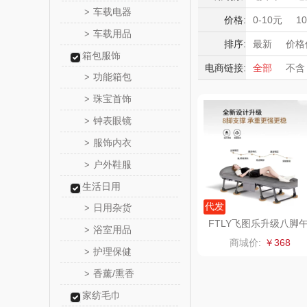
momo（
车载电器
>
帐篷/天幕
积分礼品
价格:
0-10元
1
车载用品
>
暖冬好物
西屋（运动
排序:
最新
价格
箱包服饰
高端送礼
电商链接:
全部
不含
DGI
功能箱包
>
保险礼品
珠宝首饰
母亲节
父
>
元朗荣
钟表眼镜
>
斯凯奇SKE
服饰内衣
>
户外鞋服
>
S
立白（包
生活日用
锦礼
代发
日用杂货
>
FTLY飞图乐升级八脚
浴室用品
>
休折叠床ZDC0301
润心
商城价:
￥368
护理保健
>
悦滋
香薰/熏香
>
家纺毛巾
爱润丝