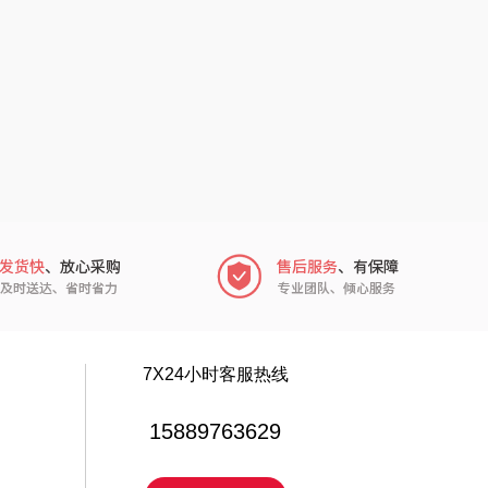
中华
民间造物
嘉禾月
瑞驰SWICKY
金龙鱼
香畴
冠军
施耐德
乐而雅
苏菲
KEPO
嗑西西
稻梁菽
得一茶
7X24小时客服热线
茶马世家
陈克明
15889763629
鹏程
蜜丝婷