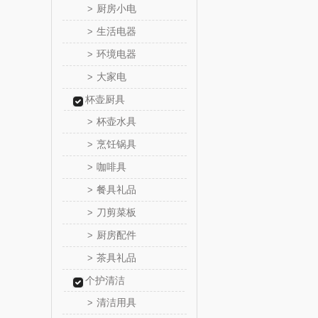
厨房小电
>
真不
生活电器
>
环境电器
>
洁丽雅（包
大家电
>
五丰黎
杯壶厨具
杯壶水具
>
立时olay
烹饪锅具
>
咖啡具
>
泉尔
餐具礼品
>
奈斯派
刀剪菜板
>
厨房配件
>
邻家饭
茶具礼品
>
天琴
个护清洁
清洁用具
>
傲胜OS