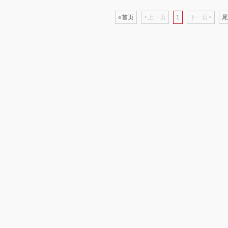
«首页
<上一页
1
下一页>
尾
仕
拜灭士
舒蕾（定制款）
洁玉（定制款）
富昌
浦
荣诚
周六福
江中猴姑
蛋
马克图布
苏泊尔（代理商）
九阳（代理商）
球
梵沐
骆驼
VVC
斋
立家
泸溪河桃酥
中茶
仓
干饭熊饱饱
汉美驰
梦洁家纺
金龙鱼（包销款）
先科
德菲摩尔
牌方）
得力
润本（套装类）
浪莎
销款）
英红（包销款）
八马（包销款）
雅莉格丝