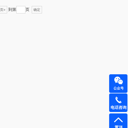
到第
页
页»
确定
（定制款）
爱国者（移动电
源）
江中食疗
凤凰
晒瑞
实丰文化
漫沃星系
TCL
山萃
可益康
BTSM
路悠悠
公众号
保宁
伊莎贝拉
电话咨询
雅鹿
圣耳
铮铭
臻牧
置顶