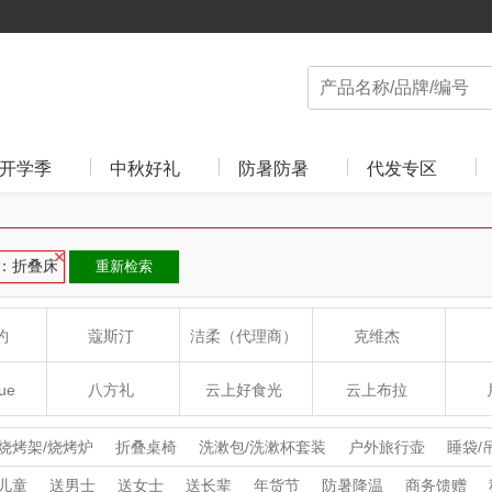
开学季
中秋好礼
防暑防暑
代发专区
：折叠床
重新检索
约
蔻斯汀
洁柔（代理商）
克维杰
ue
八方礼
云上好食光
云上布拉
丽
夏普SHARP
东方沁
绽家
HO
烧烤架/烧烤炉
折叠桌椅
洗漱包/洗漱杯套装
户外旅行壶
睡袋/
户外营地车
户外套装
麻将牌九
登山杖
野餐锅具
围炉用具
儿童
送男士
送女士
送长辈
年货节
防暑降温
商务馈赠