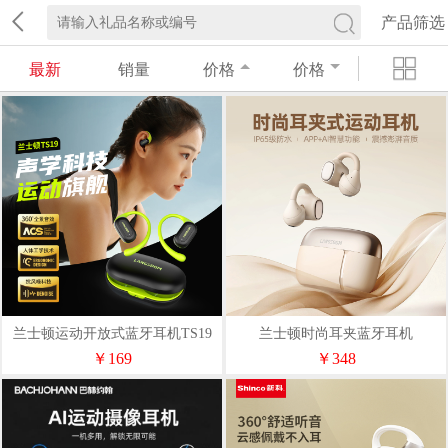
产品筛选
最新
销量
价格
价格
兰士顿运动开放式蓝牙耳机TS19
兰士顿时尚耳夹蓝牙耳机
AirSoulMixTS29
￥169
￥348