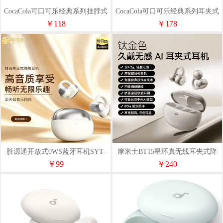
CocaCola可口可乐经典系列挂脖式
CocaCola可口可乐经典系列耳夹式
蓝牙耳机T78
蓝牙耳机K-01
￥118
￥178
胜源通开放式0WS蓝牙耳机SYT-
摩米士BT15星环真无线耳夹式降
A08
噪耳机
￥99
￥240