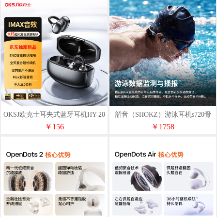
OKSJ欧克士耳夹式蓝牙耳机HY-20
韶音（SHOKZ）游泳耳机s720骨
京东自营2W+
传导蓝牙耳机
￥156
￥1758