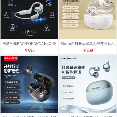
巴赫约翰BACHJOHANNAI运动摄
Shinco新科开放式真无线蓝牙耳机
像耳机E900
GT19S
￥695
￥159