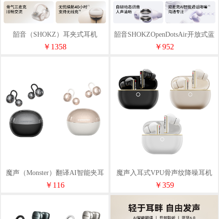
韶音（SHOKZ）耳夹式耳机
韶音SHOKZOpenDotsAir开放式蓝
OpenDots2E320
牙耳机E210
￥1358
￥952
魔声（Monster）翻译AI智能夹耳
魔声入耳式VPU骨声纹降噪耳机
式蓝牙耳机MD06
MD05（ai耳机）
￥116
￥359