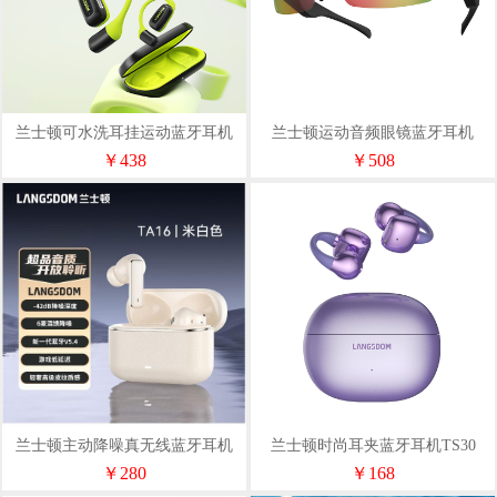
兰士顿可水洗耳挂运动蓝牙耳机
兰士顿运动音频眼镜蓝牙耳机
AirFitTS15
AirNovaBH01
￥438
￥508
兰士顿主动降噪真无线蓝牙耳机
兰士顿时尚耳夹蓝牙耳机TS30
TA16
￥280
￥168