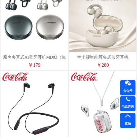
魔声夹耳式AI蓝牙耳机MD03（氧
兰士顿智能耳夹式蓝牙耳机
化金属工艺）
TS31ProMax
￥179
￥280
公众号
电话咨询
置顶