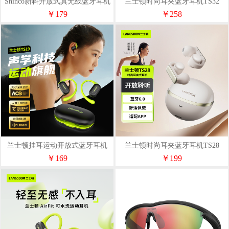
Shinco新科开放式真无线蓝牙耳机
兰士顿时尚耳夹蓝牙耳机TS32
GT26S
￥179
￥258
兰士顿挂耳运动开放式蓝牙耳机
兰士顿时尚耳夹蓝牙耳机TS28
TS19
￥169
￥199