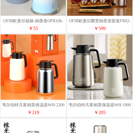
OFIR欧斐尔福禄-焖茶壶OFR106-
OFIR欧斐尔聚贤焖茶壶套装FR02-
1000
TH1500（内外纯钛
￥55
￥599
韦尔伯特凡客焖茶保温壶WH-2200
韦尔伯特凡客焖茶保温壶WH-1800
￥219
￥205