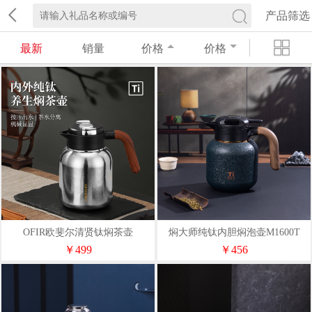
产品筛选
最新
销量
价格
价格
OFIR欧斐尔清贤钛焖茶壶
焖大师纯钛内胆焖泡壶M1600T
OFR221-T1500（内外纯钛
￥499
￥456