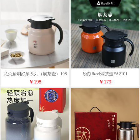
龙尖斛焖好斛系列（焖茶壶）198
纷刻fkeel焖茶壶FA2101
￥198
￥179