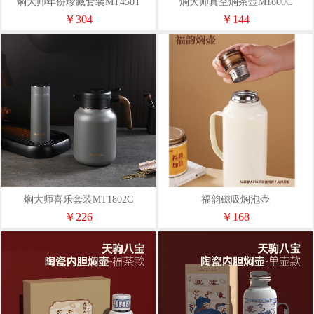
焖大师年份珍藏套装MT450T
焖大师真空焖茶壶M1800C
￥304
￥144
焖大师喜乐套装MT1802C
福韵磁吸焖泡壶
￥226
￥168