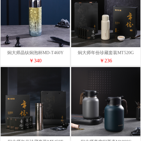
焖大师晶钛焖泡杯MD-T460Y
焖大师年份珍藏套装MT520G
￥340
￥236