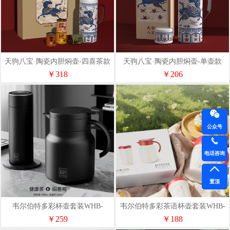
天驹八宝·陶瓷内胆焖壶-四喜茶款
天驹八宝·陶瓷内胆焖壶-单壶款
￥318
￥206
公众号
电话咨询
置顶
韦尔伯特多彩杯壶套装WHB-
韦尔伯特多彩茶语杯壶套装WHB-
10380
10400
￥259
￥188