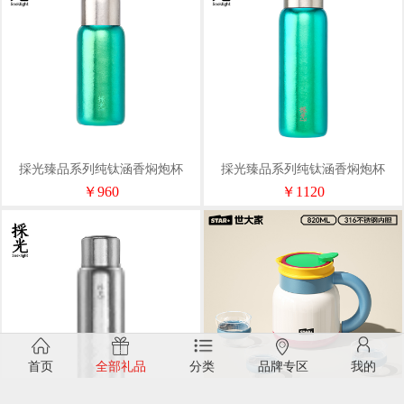
採光臻品系列纯钛涵香焖炮杯
採光臻品系列纯钛涵香焖炮杯
380ML
500ML
￥960
￥1120
首页
全部礼品
分类
品牌专区
我的