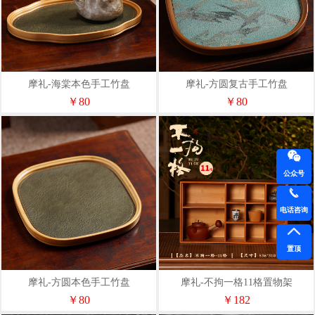
摩礼-海棠本色手工竹盘
摩礼-方圆复古手工竹盘
￥80
￥80
公众号
电话咨询
置顶
摩礼-方圆本色手工竹盘
摩礼-不拘一格11格置物架
￥80
￥182