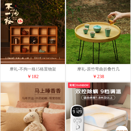
摩礼-不拘一格15格置物架
摩礼-原竹弯曲折叠竹几
￥182
￥238