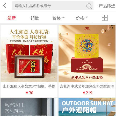
产品筛选
最新
销量
价格
价格
山野源粮人参如意8寸相框、手提
宫礼新中式艾草加热坐垫龙纹国潮
袋(A/B面)
艾草加热坐垫礼盒送父母长辈养生
￥30
￥219