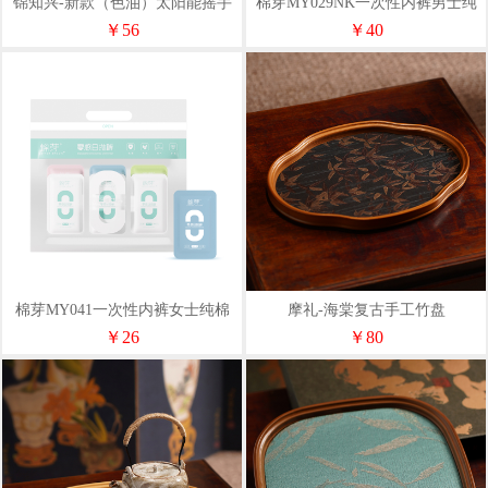
锦知兴-新款（色油）太阳能摇手
棉芽MY029NK一次性内裤男士纯
招财猫
棉无菌旅行平角短裤免洗
￥56
￥40
棉芽MY041一次性内裤女士纯棉
摩礼-海棠复古手工竹盘
无菌旅行月子产孕妇全棉免洗
￥26
￥80