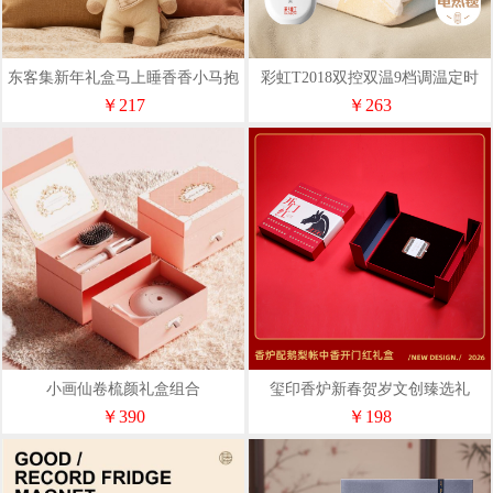
东客集新年礼盒马上睡香香小马抱
彩虹T2018双控双温9档调温定时
枕
除螨双人电热毯2*1.8米
￥217
￥263
小画仙卷梳颜礼盒组合
玺印香炉新春贺岁文创臻选礼
￥390
￥198