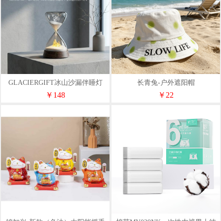
GLACIERGIFT冰山沙漏伴睡灯
长青兔-户外遮阳帽
￥148
￥22