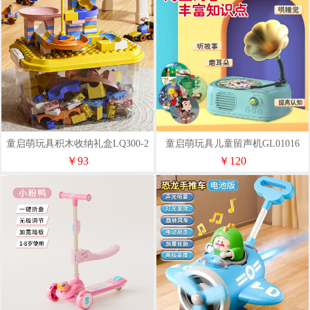
童启萌玩具积木收纳礼盒LQ300-2
童启萌玩具儿童留声机GL01016
￥93
￥120