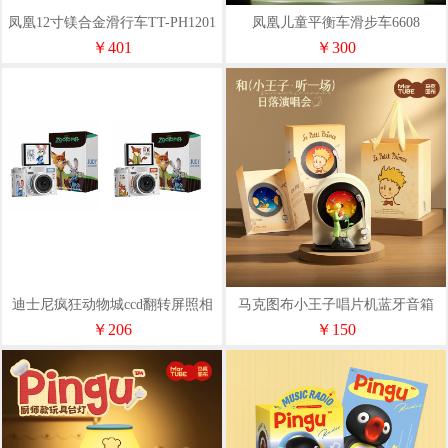
凤凰12寸镁合金滑行车TT-PH1201
凤凰儿童平衡车滑步车6608
￥401
￥300
迪士尼疯狂动物城ccd翻转屏照相
马克图布小王子唱片机蓝牙音箱
机X2（含32g内存卡）
——礼袋款
￥206
￥150