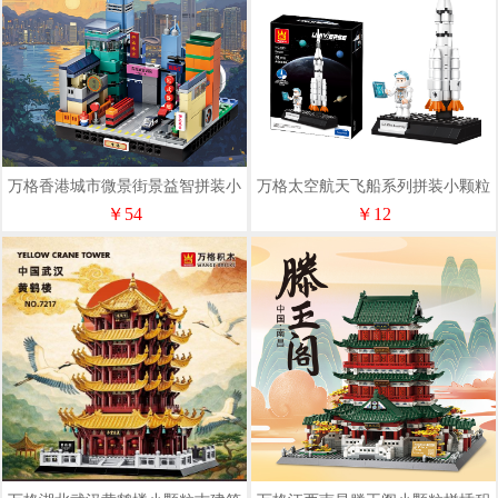
万格香港城市微景街景益智拼装小
万格太空航天飞船系列拼装小颗粒
颗粒积木#3106
积木#1801-1804
￥54
￥12