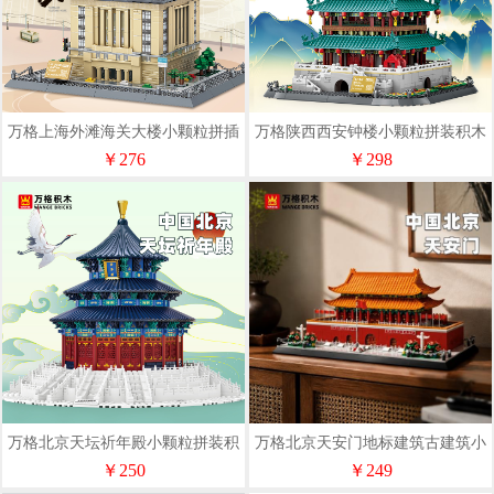
万格上海外滩海关大楼小颗粒拼插
万格陕西西安钟楼小颗粒拼装积木
积木#6231
#6228
￥276
￥298
万格北京天坛祈年殿小颗粒拼装积
万格北京天安门地标建筑古建筑小
木#5222
颗粒拼装积木#5218
￥250
￥249