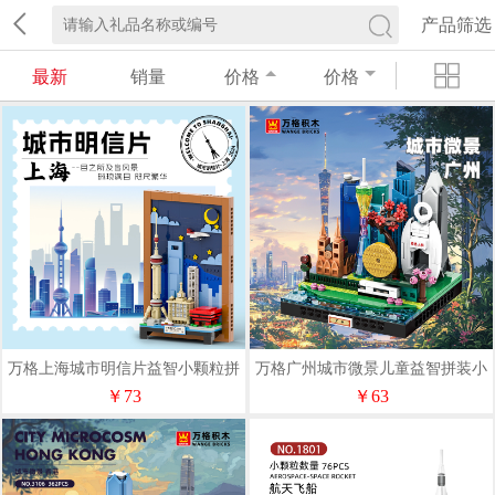
产品筛选
最新
销量
价格
价格
万格上海城市明信片益智小颗粒拼
万格广州城市微景儿童益智拼装小
插积木#4921
颗粒积木#3112
￥73
￥63