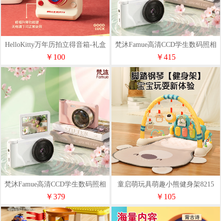
HelloKitty万年历拍立得音箱-礼盒
梵沐Famue高清CCD学生数码照相
版
机FC02（64G）
￥100
￥415
梵沐Famue高清CCD学生数码照相
童启萌玩具萌趣小熊健身架8215
机FC02（32G）
￥379
￥105