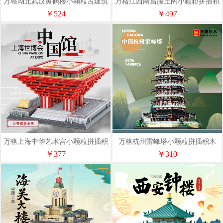
万格湖北武汉黄鹤楼小颗粒古建筑
万格江西南昌滕王阁小颗粒拼插积
积木#7217
木#7212
￥524
￥497
万格上海中华艺术宫小颗粒拼插积
万格杭州雷峰塔小颗粒拼插积木
木#7210
#6236
￥377
￥310