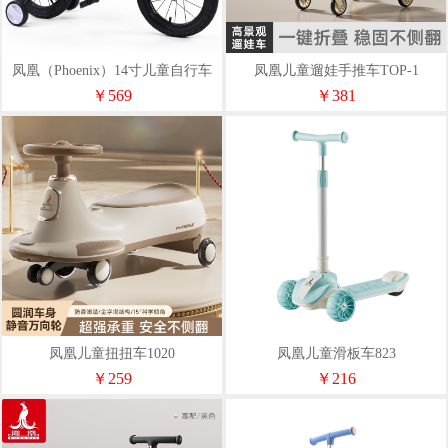
凤凰（Phoenix）14寸儿童自行车
凤凰儿童遛娃手推车TOP-1
（辐条轮）匹克
￥569
￥381
凤凰儿童扭扭车1020
凤凰儿童滑板车823
￥259
￥216