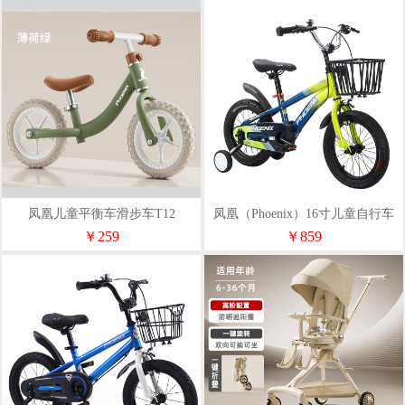
凤凰儿童平衡车滑步车T12
凤凰（Phoenix）16寸儿童自行车
（辐条轮）马卡龙
￥259
￥859