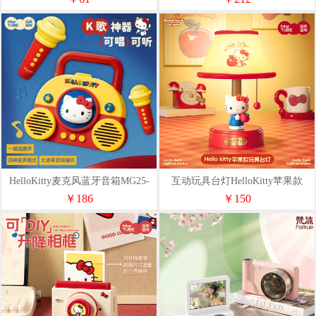
HelloKitty麦克风蓝牙音箱MG25-
互动玩具台灯HelloKitty苹果款
68
￥186
￥150