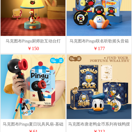
马克图布Pingu厨师款互动台灯
马克图布Pingu联名听歌摇头音箱
MG25-109
￥150
￥177
马克图布Pingu夏日玩具风扇-基础
马克图布唐老鸭金币系列有钱鸭摆
款MG25-012
件灯MG25-67
￥61
￥212