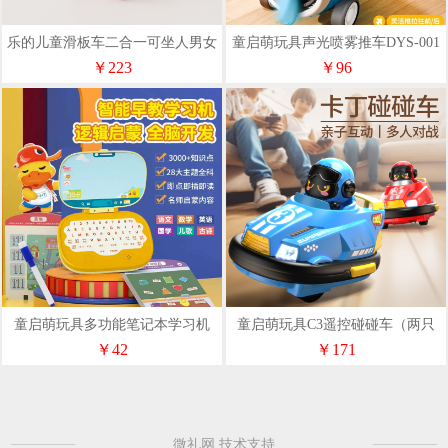
乐的儿童滑板车二合一可坐人男女
童启萌玩具声光喷雾推车DYS-001
孩礼物宝宝玩具LD-2301B
￥223
￥96
童启萌玩具多功能笔记本学习机
童启萌玩具C3遥控碰碰车（两只
LQ-257
装）
￥42
￥171
微礼网 技术支持