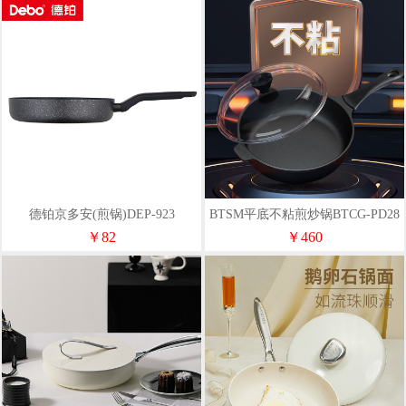
德铂京多安(煎锅)DEP-923
BTSM平底不粘煎炒锅BTCG-PD28
￥82
￥460