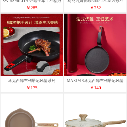
SWISSMILITARY瑞士军工不粘煎
马克西姆鲁昂Rouen28CM方形不
锅TJ2128
粘牛排煎锅ART54
￥285
￥252
马克西姆布列塔尼风情系列
MAXIM'S马克西姆布列塔尼风情
Brittany平底锅ART56
系列可丽饼煎盘ART55
￥175
￥140