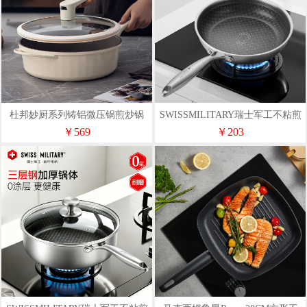
杜邦妙厨系列铸铝微压锅煎炒锅
SWISSMILITARY瑞士军工不粘煎
PWYGC-850
锅TJ2124WG
￥569
￥203