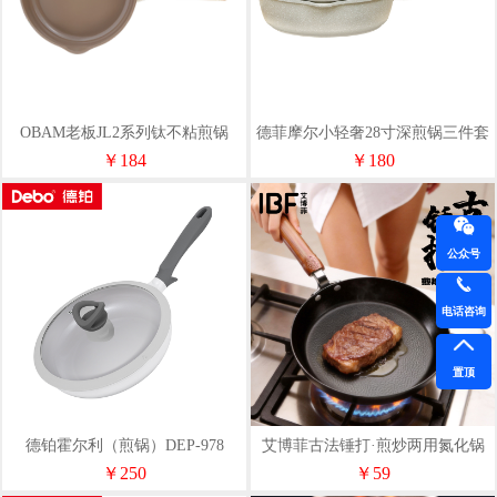
OBAM老板JL2系列钛不粘煎锅
德菲摩尔小轻奢28寸深煎锅三件套
PJL-BR2
￥184
￥180
公众号
电话咨询
置顶
德铂霍尔利（煎锅）DEP-978
艾博菲古法锤打·煎炒两用氮化锅
￥250
￥59