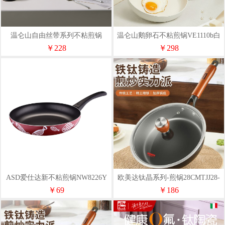
温仑山自由丝带系列不粘煎锅
温仑山鹅卵石不粘煎锅VE1110b白
26cmA-VP-1MJG01
￥228
￥298
ASD爱仕达新不粘煎锅NW8226Y
欧美达钛晶系列-煎锅28CMTJJ28-
A
￥69
￥186