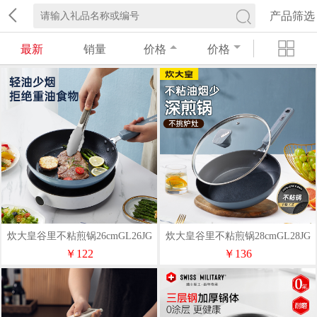
产品筛选
最新
销量
价格
价格
炊大皇谷里不粘煎锅26cmGL26JG
炊大皇谷里不粘煎锅28cmGL28JG
￥122
￥136