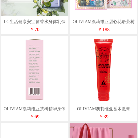
LG生活健康安宝笛香水身体乳保
OLIVIAM澳莉维亚甜心花语茶树
湿韩国进口400ml香型随机
系列4件套
￥70
￥188
OLIVIAM澳莉维亚茶树精华身体
OLIVIAM澳莉维亚番木瓜膏
乳
￥69
￥39