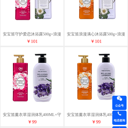
安宝笛守护爱恋沐浴露500g+浪漫
安宝笛浪漫满心沐浴露500g+浪漫
邂逅丝绒身体乳400ML
邂逅丝绒身体乳400ML
￥101
￥101
公众号
安宝笛薰衣草湿润体乳400ML+守
安宝笛薰衣草湿润体乳400ML+浪
护爱恋沐浴露500g
漫满心香氛沐浴露500g
电话咨询
￥99
￥99