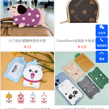
公众号
八门虫社腊肠狗系列卡套
CmierfKuect拉链款卡包名片夹CK-
NS1639
电话咨询
￥23
￥125
置顶