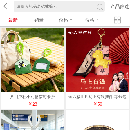
产品筛选
最新
销量
价格
价格
八门虫社小动物信封卡套
金六福JLF-马上有钱挂件-零钱包
钥匙包
￥23
￥50