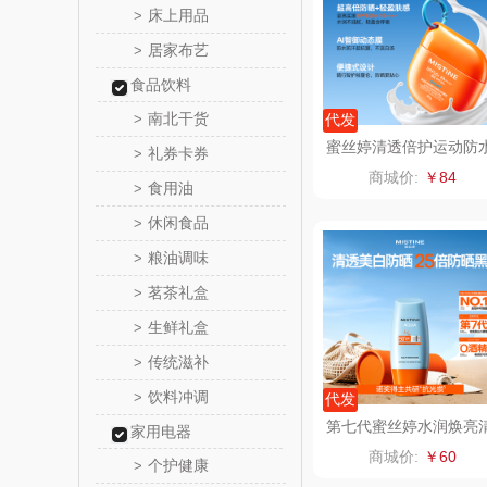
床上用品
>
居家布艺
>
舒蕾（定
食品饮料
周六
南北干货
>
代发
蜜丝婷清透倍护运动防
礼券卡券
>
苏泊尔（代
防晒液60g
商城价:
￥84
食用油
>
骆驼
休闲食品
>
粮油调味
>
泸溪河
茗茶礼盒
>
汉美
生鲜礼盒
>
传统滋补
>
先科
饮料冲调
>
代发
润本（套
第七代蜜丝婷水润焕亮
家用电器
盈每日防护面部防晒霜
商城价:
￥60
个护健康
0ml
>
八马（包