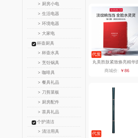
厨房小电
>
西屋（小
生活电器
>
环境电器
>
长寿
大家电
>
有色
杯壶厨具
杯壶水具
>
代发
京荟
丸美胜肽紧致焕亮精华
烹饪锅具
>
膜
商城价:
￥86
咖啡具
>
品胜
餐具礼品
>
索爱（个
刀剪菜板
>
厨房配件
>
丸美
茶具礼品
>
果兹
个护清洁
清洁用具
>
LK
代发