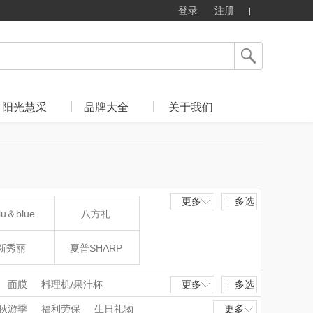
登录
注册
阳光慧采
品牌大全
关于我们
更多
多选
lu＆blue
八方礼
新秀丽
夏普SHARP
mo（杯壶）
大嘴猴（杯壶厨具
面膜
料理机/果汁杯
更多
多选
水瓶
电陶炉/电磁炉
秋游季
福利劳保
生日礼物
更多