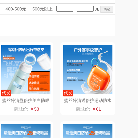
雨伞）
（运动户外）
非一FETANA
暖菜板
果蔬清洗机
手礼盒
会议礼品
国潮文创
-
元
400-500元
500元以上
封口机
制冰机
美妆工具
DGI
科技感礼品
中国风
唯宝
创意礼品
女神节
奶企礼品
银行礼品
元朗荣华
纽曼Newmine
七夕节
建党节
圣诞节
教师节
（线下款）
SKECHER
可口可乐Coca Col
S
a
（包销款）
润本（套装）
锦礼
阿茜娅（AGIA）
润心
奈雪茶院
代发
代发
蜜丝婷清盈倍护美白防晒
蜜丝婷清透倍护运动防水
喷雾80ml
防晒液40g
悦滋木
丝丽诺妃
商城价:
￥53
商城价:
￥61
爱润丝婷
形象派
罗尔仕
拜灭士