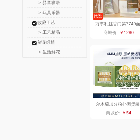
婴童寝居
>
传应
玩具乐器
>
代发
收藏工艺
高原
万事利丝香门第7749
膜礼盒水润修护蚕丝蛋
工艺精品
>
商城价:
￥1280
补水保湿
啄木鸟PLO
鲜花绿植
生活鲜花
>
（家纺
福礼掌
五谷磨
爱国
HYUNDA
尔木萄加分粉扑囤货装
（XL）1盒
商城价:
￥54
类）
碧云
奥帝尔（包