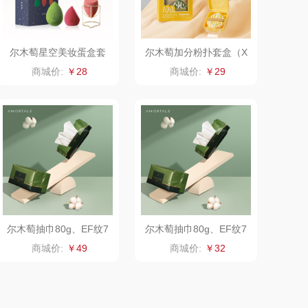
电）
赫（包销款）
元黍
鲸选码头
家之礼
尔木萄星空美妆蛋盒套
尔木萄加分粉扑套盒（X
L）1盒
商城价:
￥28
商城价:
￥29
太力
象印
向物
来伊份
lli follie
品存
乐事
途雅
田知府
吉米
尔木萄抽巾80g、EF纹7
尔木萄抽巾80g、EF纹7
0片/包*5包
0片/包*3包
商城价:
￥49
商城价:
￥32
翼眠
TKK
博莱克
苏泊尔（杯壶）