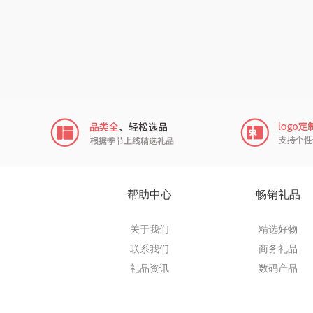
穗格
瓷语花
君乐
小甘
芬神
T.J.HAR
帮助中心
畅销礼品
奥苏
关于我们
精选好物
联系我们
商务礼品
摩动
礼品资讯
数码产品
paperbla