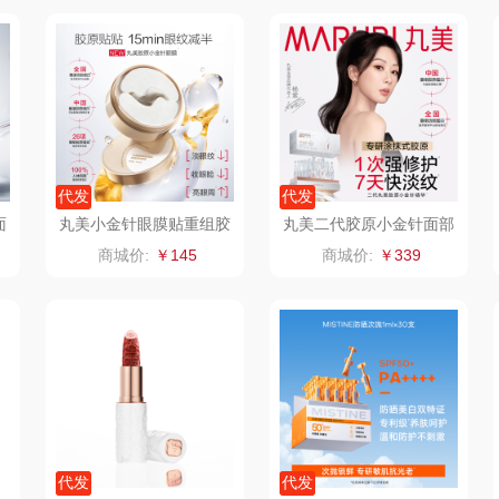
家电）
渝情渝礼
千问
杜邦（餐具类）
洁丽
花
百事食品
洽洽
奥克斯
可可满分
无印良品（代理
味滋源（品牌方）
立时
代发
代发
商）
堂
富昌
呼也
梦洁
面
丸美小金针眼膜贴重组胶
丸美二代胶原小金针面部
原抗皱滋养眼膜70片*2盒
精华
商城价:
￥145
商城价:
￥339
百事（饮具类）
丽耳
三胖蛋
紧致
护类）
创维（手表类）
宏太
都乐Dole
几梦
欧丽薇兰
易路达
西屋（风扇类）
汤姆逊
皮尔卡丹（皮具
傲
类）
艾美特（代理商）
锡品源
狮峰
温仑
代发
代发