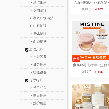
清洁纸品
花西子螺黛生花眉粉笔
>
F05螺黛栗0.08g*3（1
乐心
商城价:
￥103
衣物清洁
>
2替）
家庭环境清洁
>
三头
口腔护理
>
棉芽
身体护理
>
面部护肤
>
飞利浦（音
运动户外
乐千
户外装备
>
代发
健身用品
>
蜜丝婷雾光精华气垫粉
味滋
（自由限定）NN120S
商城价:
￥190
智能设备
>
喜临
母婴玩具
学习相关
>
朱炳仁
喂养用品
>
洗护用品
>
瓷咖