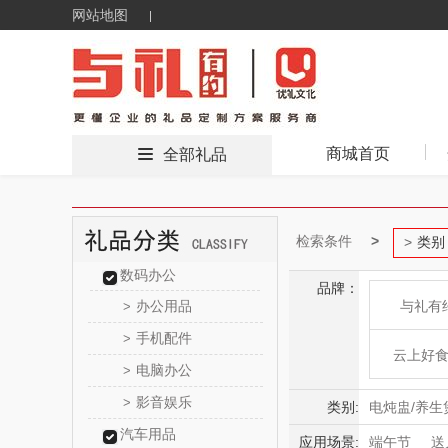
网站地图
商城首页
全部礼品
检索条件
类别
数码办公
品牌：
办公用品
与礼有
>
手机配件
>
云上好
电脑办公
>
影音娱乐
>
东方
类别:
电炖盅/养生
汽车用品
电烤箱/微波
应用场景:
端午节
送