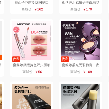
M
花西子花露玲珑陶瓷口
蜜丝婷水感臻妍美白精华
正
红-油溶樱花版-M212柿
防晒乳 礼盒 1ml*30
康巴赫（锅具类）
悦湘湖
万华茶林
商城价:
￥162
商城价:
￥170
红锦-3.5g
鹰
博牌
keep
kaco
伊莱克斯
绿鼻子
乐扣乐扣（箱包杯
壶）
频类）
珍视明
康恩贝
WENGER/威戈
Allu
厨
悠米UURMI
富安娜（包销款）
冈州故事
代发
代发
霜
蜜丝婷微醺持色双头唇釉
蜜丝婷柔光无瑕粉膏（夜
源
玺魁
半亩川
双立人
D04莓果热红酒
光粉膏）LF100
商城价:
￥50
商城价:
￥109
门
禹鸿物予
艾可熊
万益蓝
铜
高洁丝
护舒宝
顺然
什
氛围部落
厨邦
粒上皇
乐扣