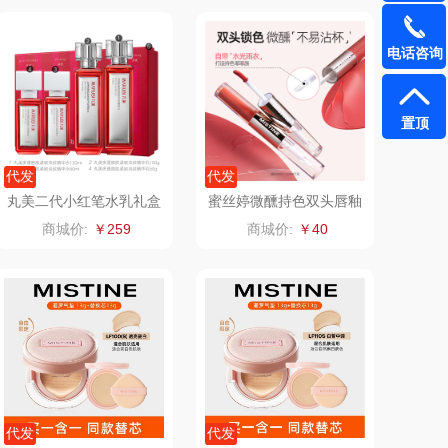
1）
雅（包销款）
云栖桦田
电话咨询
五丰黎红
小胖爪
置顶
olayks
银小燕
代发
代发
泉尔思
润培
丸美二代小红笔水乳礼盒
蜜丝婷微醺持色双头唇釉
护肤套装
D14黑莓白朗姆【香槟限
商城价:
￥259
商城价:
￥40
奈斯派索
小度
定】
邻家饭香
赫兰希
天琴
朗赫
胜OSIM
360
山（电器类）
洁丽雅（代理商）
代发
代发