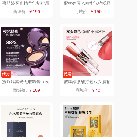
蜜丝婷雾光精华气垫粉霜
蜜丝婷雾光精华气垫粉霜
（自由限定）LF100S
（自由限定）LF110S
澜沧古茶
海尔
商城价:
￥190
商城价:
￥190
吉潮瑞鲜
飞利浦新安怡
海信
乐美雅（餐具类）
flon阿路弗仑
爱仕达
福临门
卜珂
代发
代发
蜜丝婷柔光无瑕粉膏（夜
蜜丝婷微醺持色双头唇釉
北欧沃朗
郎氏达
光粉膏）LF110
D12紫苏起泡酒【香槟限
商城价:
￥109
商城价:
￥40
定】
正负零
七匹狼
信科
南方寝饰
乐扣（小家
厨创妈咪