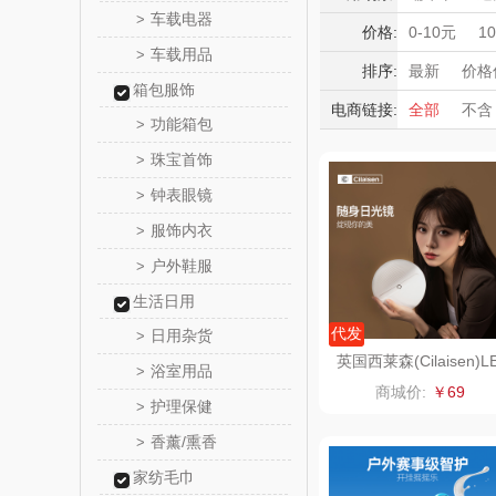
觅菓
车载电器
>
豆浆机/破壁
积分礼品
价格:
0-10元
1
车载用品
消毒柜/消毒
>
暖冬好物
乐扣乐扣（
排序:
最新
价格
化妆棉
唇
箱包服饰
高端送礼
电商链接:
全部
不含
小家电
姑苏渔
功能箱包
>
保险礼品
珠宝首饰
母亲节
父
>
纽曼Newm
钟表眼镜
>
（线上
沃莱
服饰内衣
>
户外鞋服
>
乐班
生活日用
卓然
代发
日用杂货
>
英国西莱森(Cilaisen)L
浴室用品
>
D化妆镜CP-CM1
奈雪的
商城价:
￥69
护理保健
>
睿嫣润
香薰/熏香
>
家纺毛巾
花卉