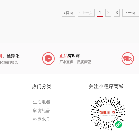
氏
梦百合
沃隆
浅香（包销款）
一
«首页
<上一页
1
2
3
下一页>
香
圣匠鲁班
友望
思宜莱
宝
德亚
富佑嘉（FU+）
富光（专供款）
菊
凡士林
贝弗伦
科洛
Aroma Light
昔马
兰士顿
REN
亿瞬间
普陀山
胜源通
热门分类
关注小程序商城
米
荣事达厨具（包销
猫和老鼠
皇上皇
创维
生活电器
家纺礼品
款）
WayourCare
奥利贝拉
极鲜港
杯壶水具
nks
怡乐雅
蔡府
花西子
南