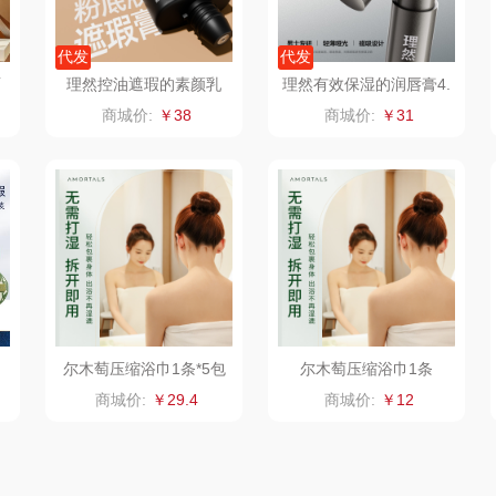
陇间柒月(包销款)
中华
民间造物
康巴
代发
代发
宏
睡眠博士
嘉禾月
瑞驰SWICKY
面
理然控油遮瑕的素颜乳
理然有效保湿的润唇膏4.
白
（自然色）35g
1g
商城价:
￥38
商城价:
￥31
VER
胡姬花
金龙鱼
香畴
）
柜
迪士尼（数码类）
冠军
施耐德
房
她妍社
乐而雅
苏菲
fo
者
尔木萄
KEPO
嗑西西
I（电器
莱克
稻梁菽
得一茶
尔木萄压缩浴巾1条*5包
尔木萄压缩浴巾1条
商城价:
￥29.4
商城价:
￥12
泉
普沃达
茶马世家
陈克明
销款）
左都
鹏程
蜜丝婷