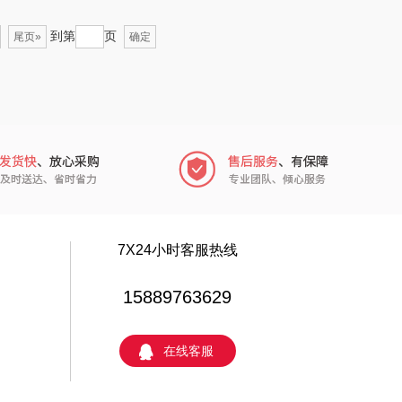
个人的星球
声阔
到第
页
尾页»
确定
云鲸
恒源祥（箱包）
小仓熊
汇可心
秒秒测
摩米士
追鲸
致尚丽和
蓄光
小狗（包销款）
7X24小时客服热线
（个护类）
小黄人
15889763629
威诗兰
完美日记
在线客服
方黑芝麻
雪糕大师