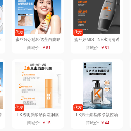
制款）
洁玉（定制款）
富昌（定制款）
爱国者（移动电
源）
福
江中猴姑
江中食疗
凤凰
代发
代发
水
蜜丝婷水感轻透莹白防晒
蜜丝婷MISTINE水润清透
理商）
九阳（代理商）
晒瑞
实丰文化
喷雾100ml
倍呵男士防晒乳40ml
商城价:
￥61
商城价:
￥51
VVC
漫沃星系
TCL
桃酥
中茶
山萃
可益康
驰
梦洁家纺
BTSM
路悠悠
德菲摩尔
保宁
伊莎贝拉
荣事
代发
代发
装类）
浪莎
雅鹿
圣耳
味滋
清
LK透明质酸钠保湿润唇
LK男士氨基酸净颜控油
4
膏3.3g
洁面乳150g
商城价:
￥15
商城价:
￥44
销款）
雅莉格丝
铮铭
臻牧