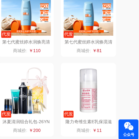
飞利浦
荣诚
保卫蛋蛋
马克图布
代发
代发
第七代蜜丝婷水润焕亮清
第七代蜜丝婷水润焕亮清
洛克星球
梵沐
盈每日防护面部防晒霜9
盈每日防护面部防晒霜6
商城价:
￥110
商城价:
￥81
0ml
0ml
五芳斋
立家
皇家粮仓
干饭熊饱饱
尹谜
金龙鱼（包销款）
达（品牌方）
得力
代发
代发
源（包销款）
英红（包销款）
沐夏清润组合礼包-26YN
隆力奇维生素E乳保湿滋
-18
润防干燥花香型100g
商城价:
￥200
商城价:
￥11
公众号
真不二
富安娜（包销款