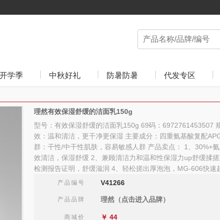
开学季
中秋好礼
防暑防暑
代发专区
理然有效保湿舒缓的洁面乳150g
型号：有效保湿舒缓的洁面乳150g 69码：6972761453507 
效：温和清洁，更干净更保湿 主要成分：四重氨基酸复配AP
群：干性/中干性肌肤，容易敏感人群 产品卖点： 1、30%+
效清洁，保湿舒缓 2、兼顾清洁力和温和性保湿力up舒缓揉搓
检测报告证明，舒缓滋润 4、轻松搓出厚泡泡，MG-606快速
V41266
产品编号
理然（点击进入品牌）
产品品牌
￥
44
商城价