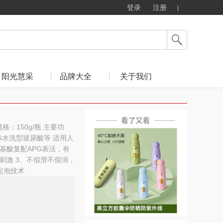
登录
注册
阳光慧采
品牌大全
关于我们
规格：150g/瓶 主要功
G水洗型玻尿酸等 适用人
氨基酸复配APG表活，有
刺激 3、不假滑不假润，
起泡技术