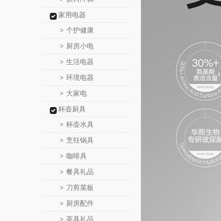
家用电器
个护健康
>
厨房小电
>
生活电器
>
环境电器
>
大家电
>
杯壶厨具
杯壶水具
>
烹饪锅具
>
咖啡具
>
餐具礼品
>
刀剪菜板
>
厨房配件
>
茶具礼品
>