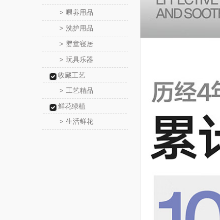
喂养用品
>
洗护用品
>
婴童寝居
>
玩具乐器
>
收藏工艺
工艺精品
>
鲜花绿植
生活鲜花
>