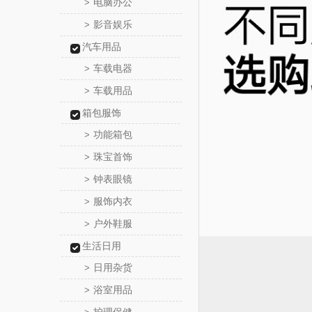
电脑办公
>
影音娱乐
>
汽车用品
车载电器
>
车载用品
>
箱包服饰
功能箱包
>
珠宝首饰
>
钟表眼镜
>
服饰内衣
>
户外鞋服
>
生活日用
日用杂货
>
浴室用品
>