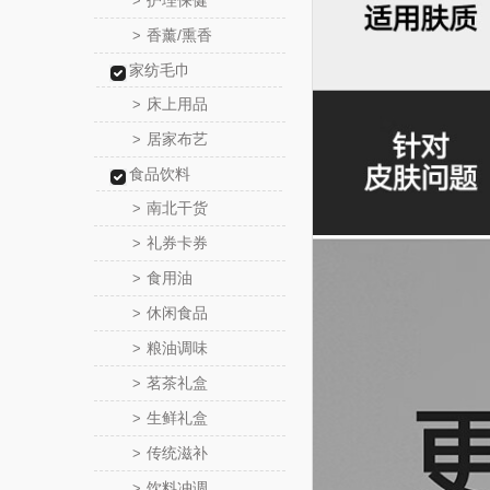
护理保健
>
香薰/熏香
>
家纺毛巾
床上用品
>
居家布艺
>
食品饮料
南北干货
>
礼券卡券
>
食用油
>
休闲食品
>
粮油调味
>
茗茶礼盒
>
生鲜礼盒
>
传统滋补
>
饮料冲调
>