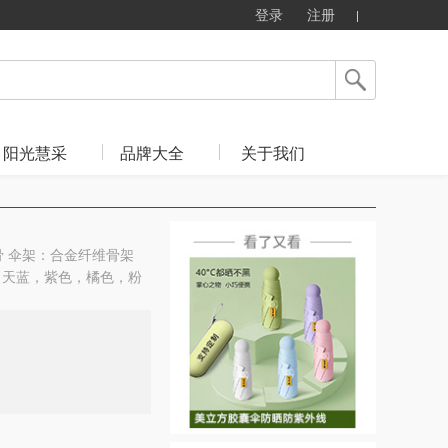
登录
注册
阳光慧采
品牌大全
关于我们
8骨 伞架：合金纤维骨架
色：天蓝，紫色，橘色，粉