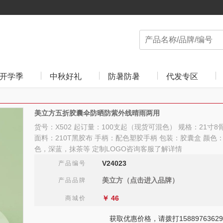
开学季
中秋好礼
防暑防暑
代发专区
美立方五折胶囊伞防晒防紫外线晴雨两用
货号：X502 起订量：100支起（现货可混色） 规格：21寸
面料：210T黑胶布 手柄：配色塑胶手柄 包装：胶囊盒 颜
色，深蓝，抹茶等 定制LOGO咨询客服了解详情
V24023
产品编号
美立方（点击进入品牌）
产品品牌
￥
46
商城价
获取优惠价格，请拨打15889763629