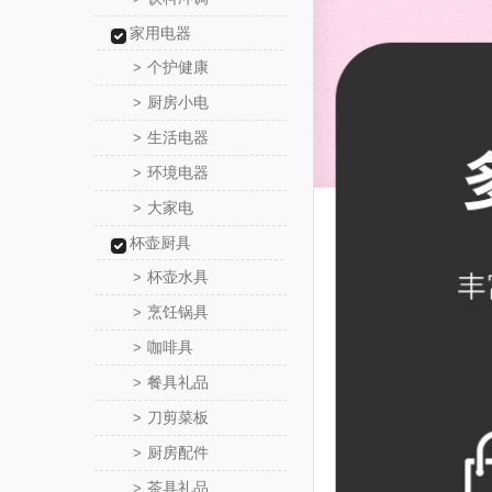
家用电器
个护健康
>
厨房小电
>
生活电器
>
环境电器
>
大家电
>
杯壶厨具
杯壶水具
>
烹饪锅具
>
咖啡具
>
餐具礼品
>
刀剪菜板
>
厨房配件
>
茶具礼品
>