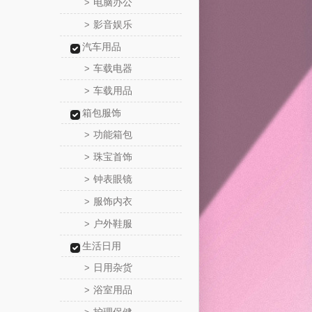
电脑办公
>
影音娱乐
>
汽车用品
车载电器
>
车载用品
>
箱包服饰
功能箱包
>
珠宝首饰
>
钟表眼镜
>
服饰内衣
>
户外鞋服
>
生活日用
日用杂货
>
浴室用品
>