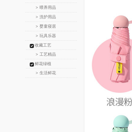
喂养用品
>
洗护用品
>
婴童寝居
>
玩具乐器
>
收藏工艺
工艺精品
>
鲜花绿植
生活鲜花
>