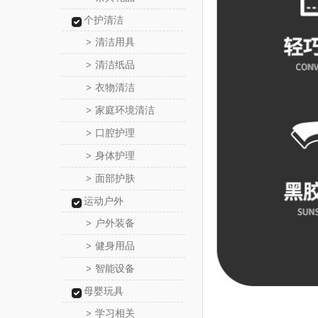
个护清洁
清洁用具
>
清洁纸品
>
衣物清洁
>
家庭环境清洁
>
口腔护理
>
身体护理
>
面部护肤
>
运动户外
户外装备
>
健身用品
>
智能设备
>
母婴玩具
学习相关
>