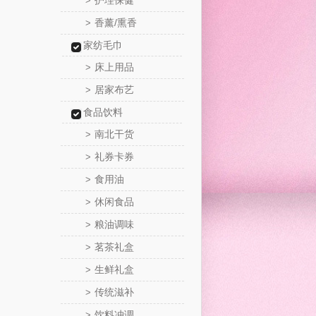
护理保健
>
香薰/熏香
>
家纺毛巾
床上用品
>
居家布艺
>
食品饮料
南北干货
>
礼券卡券
>
食用油
>
休闲食品
>
粮油调味
>
茗茶礼盒
>
生鲜礼盒
>
传统滋补
>
饮料冲调
>