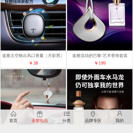
途雅太空舱出风口香薰（月影黑）
途雅流动的巴黎-艺术香饰套装
N1836
（香片+香水）FS171
￥38
￥199
首页
全部礼品
分类
品牌专区
我的