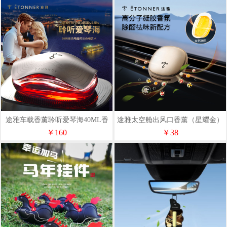
途雅车载香薰聆听爱琴海40ML香
途雅太空舱出风口香薰（星耀金）
水+储香块12粒E2001
N1836
￥160
￥38