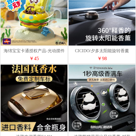
海绵宝宝卡通授权产品-光动摆件
CICIDO/夕多太阳能旋转香薰
系列
￥45
￥98