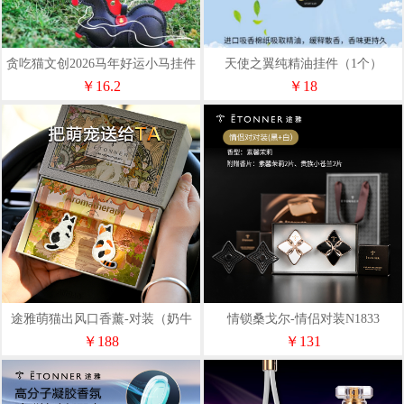
贪吃猫文创2026马年好运小马挂件
天使之翼纯精油挂件（1个）
新年吉祥摆件创意礼品装饰品
F1314
￥16.2
￥18
途雅萌猫出风口香薰-对装（奶牛
情锁桑戈尔-情侣对装N1833
猫+三花猫）N1838CT
￥188
￥131