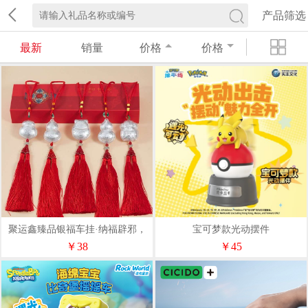
产品筛选
最新
销量
价格
价格
聚运鑫臻品银福车挂·纳福辟邪，
宝可梦款光动摆件
一路平安
￥38
￥45