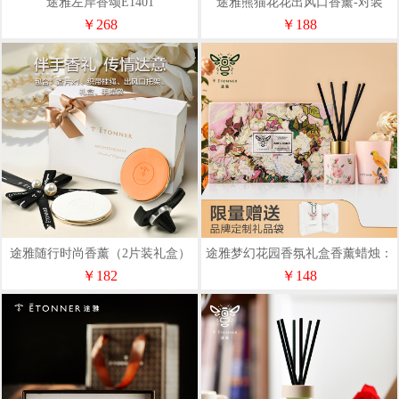
途雅左岸香颂E1401
途雅熊猫花花出风口香薰-对装
（熊猫2）
￥268
￥188
途雅随行时尚香薰（2片装礼盒）
途雅梦幻花园香氛礼盒香薰蜡烛：
F1815WY
130g
￥182
￥148