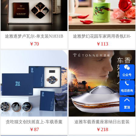
途雅逐梦卢瓦尔-单支装N1831B
途雅梦幻花园车家两用香氛EH-
GD120
￥70
￥113
公众号
电话咨询
置顶
贪吃猫文创扶摇直上-车载香薰
途雅车载香薰座塞纳日出套装
ES1302
￥87
￥218