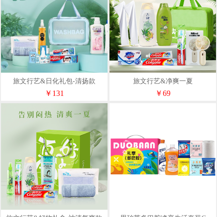
旅文行艺&日化礼包-清扬款
旅文行艺&净爽一夏
￥131
￥69