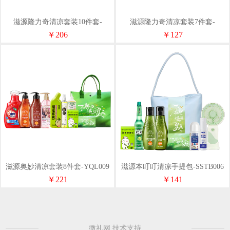
滋源隆力奇清凉套装10件套-
滋源隆力奇清凉套装7件套-
YQL008
YLH004
￥206
￥127
滋源奥妙清凉套装8件套-YQL009
滋源本叮叮清凉手提包-SSTB006
￥221
￥141
微礼网 技术支持