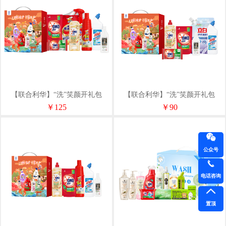
【联合利华】“洗”笑颜开礼包
【联合利华】“洗”笑颜开礼包
C1（净含量3320g）
B1（净含量2800g）
￥125
￥90
公众号
电话咨询
置顶