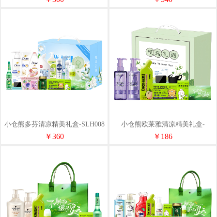
小仓熊多芬清凉精美礼盒-SLH008
小仓熊欧莱雅清凉精美礼盒-
SLH005
￥360
￥186