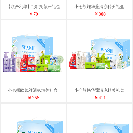
【联合利华】“洗”笑颜开礼包
小仓熊施华蔻清凉精美礼盒-
A1（净含量2180g）
SLH021
￥70
￥380
小仓熊欧莱雅清凉精美礼盒-
小仓熊施华蔻清凉精美礼盒-
SLH020
SLH018
￥356
￥411