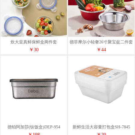
炊大皇真鲜保鲜盒两件套
德菲摩尔小轻奢26寸聚宝盆二件套
BXH02ZX-2
本色
￥30
￥44
德铂阿加莎(钛饭盒)DEP-954
新鲜生活大容量打包盒SH-7845
￥198
￥20