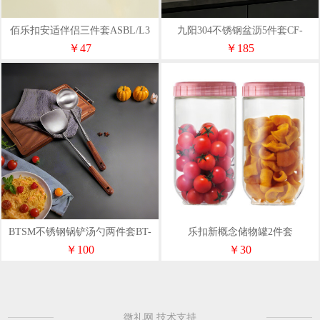
佰乐扣安适伴侣三件套ASBL/L3
九阳304不锈钢盆沥5件套CF-
T0431
￥47
￥185
BTSM不锈钢锅铲汤勺两件套BT-
乐扣新概念储物罐2件套
CT02
INL203S001N
￥100
￥30
微礼网 技术支持