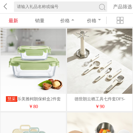
产品筛选
最新
销量
价格
价格
慧采
乐美雅柯朗保鲜盒2件套
德世朗云栖工具七件套DFS-
X1243
TZ3008-7A
￥80
￥90