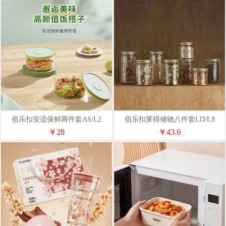
佰乐扣安适保鲜两件套AS/L2
佰乐扣莱得储物八件套LD/L8
￥28
￥43.6