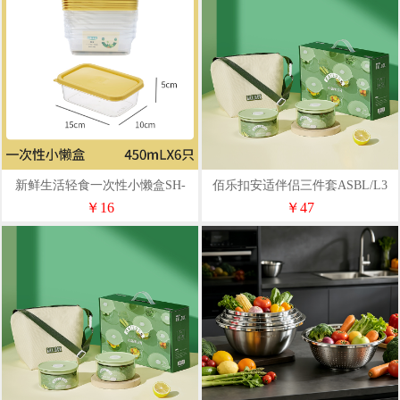
新鲜生活轻食一次性小懒盒SH-
佰乐扣安适伴侣三件套ASBL/L3
7725
￥16
￥47