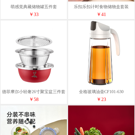
萌感觉典藏储物罐五件套
乐扣乐扣计时食物储物盒套装
HFL8517S601M
￥33
￥41
德菲摩尔小轻奢26寸聚宝盆三件套
全格玻璃油壶CF101-630
红色
￥58
￥23