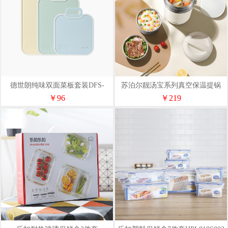
德世朗纯味双面菜板套装DFS-
苏泊尔靓汤宝系列真空保温提锅
TZ848
2.0L
￥96
￥219