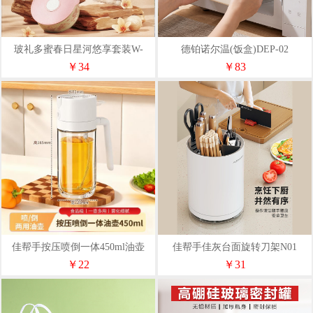
玻礼多蜜春日星河悠享套装W-
德铂诺尔温(饭盒)DEP-02
CR/L2Y
￥34
￥83
佳帮手按压喷倒一体450ml油壶
佳帮手佳灰台面旋转刀架N01
PDYH-JS
￥22
￥31