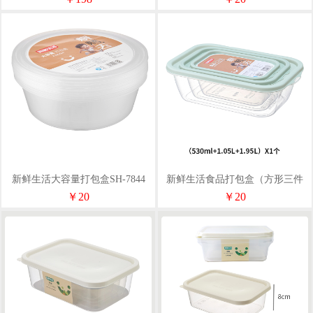
新鲜生活大容量打包盒SH-7844
新鲜生活食品打包盒（方形三件
套）SH-7348
￥20
￥20