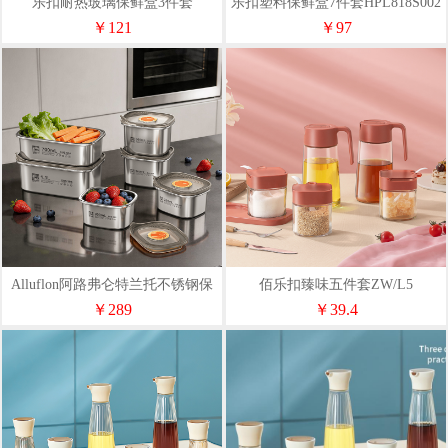
乐扣耐热玻璃保鲜盒3件套
乐扣塑料保鲜盒7件套HPL818S002
LLG991CS101
￥121
￥97
Alluflon阿路弗仑特兰托不锈钢保
佰乐扣臻味五件套ZW/L5
鲜盒套装
￥289
￥39.4