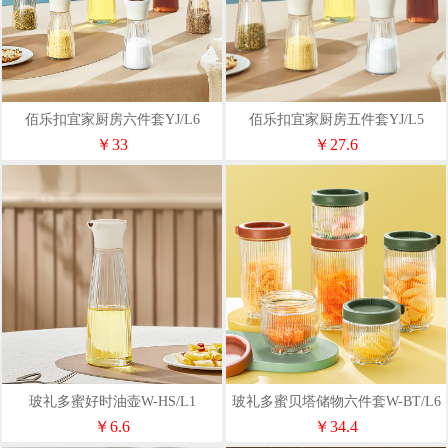
佰乐扣宜家厨房六件套YJ/L6
佰乐扣宜家厨房五件套YJ/L5
￥33
￥27.6
玻礼多蜜好时油壶W-HS/L1
玻礼多蜜贝塔储物六件套W-BT/L6
￥6.6
￥34.4