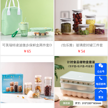
可美瑞特凌波微步保鲜盒两件套D
（怡乐雅）玻璃密封罐三件套
YLYG388
￥65
￥54
公众号
电话咨询
置顶