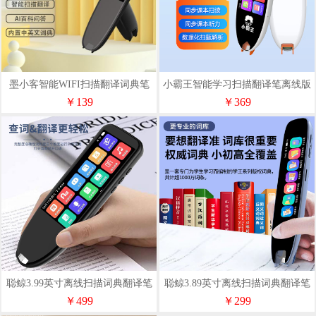
墨小客智能WIFI扫描翻译词典笔
小霸王智能学习扫描翻译笔离线版
C4
B900（1+8G）
￥139
￥369
聪鲸3.99英寸离线扫描词典翻译笔
聪鲸3.89英寸离线扫描词典翻译笔
A19
A26
￥499
￥299