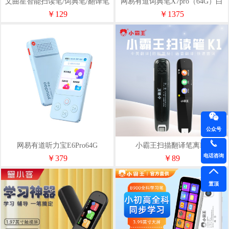
文曲星智能扫读笔/词典笔/翻译笔
网易有道词典笔X7pro（64G）白
Q1（128MB）
￥129
￥1375
公众号
网易有道听力宝E6Pro64G
小霸王扫描翻译笔离K1
电话咨询
￥379
￥89
置顶