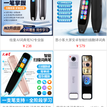
纽曼AI词典笔N2专业版
墨小客大屏安卓智能扫描翻译词典
笔C1
￥238
￥579