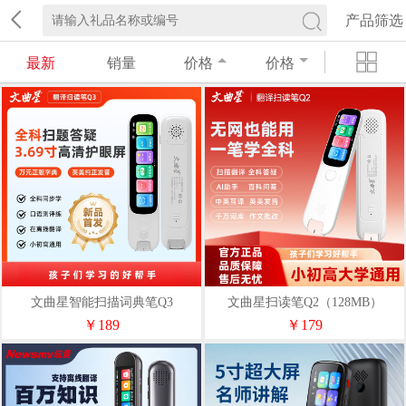
产品筛选
最新
销量
价格
价格
文曲星智能扫描词典笔Q3
文曲星扫读笔Q2（128MB）
￥189
￥179