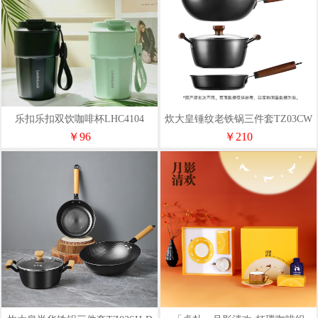
乐扣乐扣双饮咖啡杯LHC4104
炊大皇锤纹老铁锅三件套TZ03CW
￥96
￥210