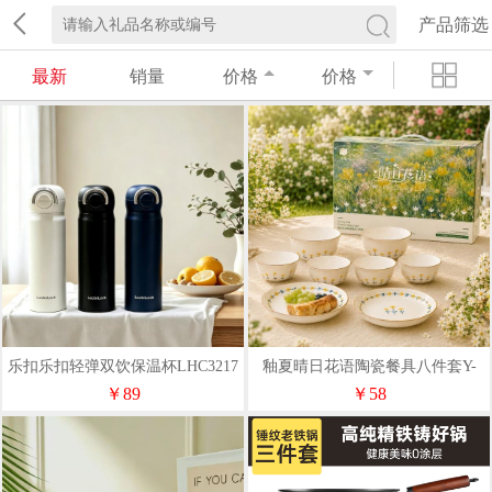
产品筛选
最新
销量
价格
价格
乐扣乐扣轻弹双饮保温杯LHC3217
釉夏晴日花语陶瓷餐具八件套Y-
QR/L8
￥89
￥58