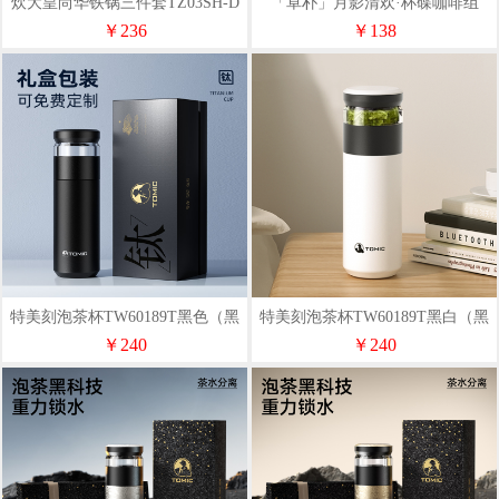
炊大皇尚华铁锅三件套TZ03SH-D
「卓朴」月影清欢·杯碟咖啡组
￥236
￥138
特美刻泡茶杯TW60189T黑色（黑
特美刻泡茶杯TW60189T黑白（黑
色礼盒装）520M
色礼盒装）520ML
￥240
￥240