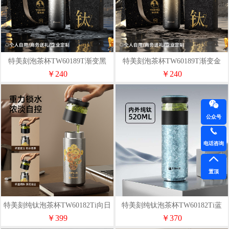
特美刻泡茶杯TW60189T渐变黑
特美刻泡茶杯TW60189T渐变金
（黑色礼盒装）520ML
（黑色礼盒装）520ML
￥240
￥240
公众号
电话咨询
置顶
特美刻纯钛泡茶杯TW60182Ti向日
特美刻纯钛泡茶杯TW60182Ti蓝
葵（礼盒装）520ml
色/银色520ml
￥399
￥370