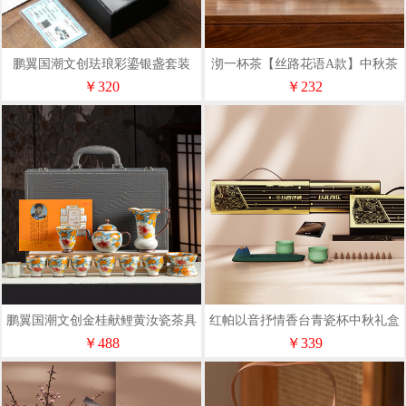
鹏翼国潮文创珐琅彩鎏银盏套装
沏一杯茶【丝路花语A款】中秋茶
具礼盒套装
￥320
￥232
鹏翼国潮文创金桂献鲤黄汝瓷茶具
红帕以音抒情香台青瓷杯中秋礼盒
套装带收藏证书
套装XTQC
￥488
￥339