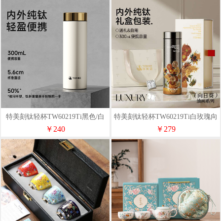
特美刻钛轻杯TW60219Ti黑色/白
特美刻钛轻杯TW60219Ti白玫瑰向
色/结晶本300M
日葵杏树300ML
￥240
￥279