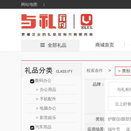
网站地图
商城首页
全部礼品
检索条件
类别
数码办公
品牌：
办公用品
与礼有
>
手机配件
>
云上好
电脑办公
>
影音娱乐
>
东方
类别:
护眼仪/眼部
汽车用品
毛球修剪器
应用场景:
端午节
送