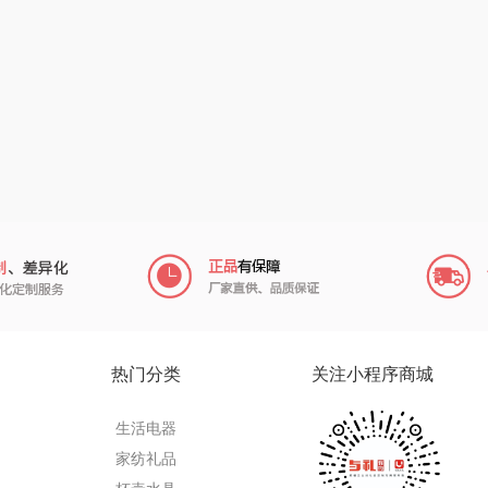
陇间柒月(包销款)
中华
民间造物
康巴
宏
睡眠博士
嘉禾月
瑞驰SWICKY
VER
胡姬花
金龙鱼
香畴
）
柜
迪士尼（数码类）
冠军
施耐德
房
她妍社
乐而雅
苏菲
fo
者
尔木萄
KEPO
嗑西西
I（电器
莱克
稻梁菽
得一茶
热门分类
关注小程序商城
泉
普沃达
茶马世家
陈克明
生活电器
销款）
左都
鹏程
蜜丝婷
家纺礼品