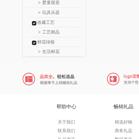
婴童寝居
>
传应
玩具乐器
>
收藏工艺
高原
工艺精品
>
啄木鸟PLO
鲜花绿植
生活鲜花
>
（家纺
福礼掌
五谷磨
爱国
HYUNDA
帮助中心
畅销礼品
类）
碧云
关于我们
精选好物
奥帝尔（包
联系我们
商务礼品