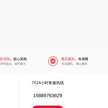
电）
赫（包销款）
元黍
鲸选码头
家之礼
太力
象印
向物
来伊份
lli follie
品存
乐事
途雅
田知府
吉米
7X24小时客服热线
翼眠
TKK
15889763629
博莱克
苏泊尔（杯壶）