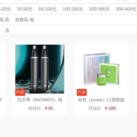
MOVA
匠心萌宠
YOTTOY
西屋
按摩仪
理发器
美容器
男士剃须刀
电吹风
足浴盆/脚部护理
周年庆礼品
春游踏青
开学季礼品
毕业季礼品
开门红专区
伴
0-20元
20-50元
50-100元
100-200元
200-300元
300-400元
家居/
外事出国
星巴克（杯壶/包
入职礼
高颜值礼品
宝堂马氏铺子
IP联名款
蔬果园（代理商）
企业团建
展会礼品
低-高
价格高-低
开业乔迁
乡村振兴
定制案例
珠宝礼品
酒店旅游
高校礼品
含
）
袋）
歌
纺王
伯纳德
万象
建材礼品
政企单位
房地产礼品
汽车礼品
进店礼
情人节
亲节
儿童节
中秋节
建军节
护士节
重阳节
ine
佳帮手
罗莱 超柔床品
三只松鼠（代理
斯凯奇
款）
商）
十二夏天
百草味（代理商）
LUING BOX
立白
戴可思
康宁
京意之选
首佩
SWISS MILITARY
罗莱超柔床品
代发
代发
M
巴天弩（BATANUV）电
有色（yoose）L1塑胶版
动鼻毛修剪器BTN-RY02
电动剃毛器
茶
克洛特
睿嫣
竹盐
商城价:
￥35
商城价:
￥189
23
膏
锐致
倍瑞傲
安宝笛
诗
小天鹅
ROBAM老板
康夫