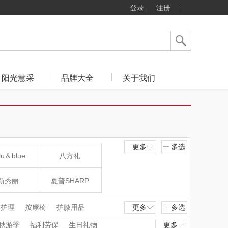
登录
注册
阳光慧采
品牌大全
关于我们
更多
多选
lu＆blue
八方礼
新秀丽
夏普SHARP
mo（杯壶）
大嘴猴（杯壶厨具
部护理
按摩椅
护膝用品
更多
多选
毛修剪器
刮痧仪
按摩披肩
秋游季
福利劳保
生日礼物
更多