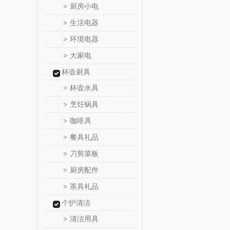
厨房小电
>
西屋（小
生活电器
>
环境电器
>
长寿
大家电
>
有色
杯壶厨具
杯壶水具
>
京荟
烹饪锅具
>
咖啡具
>
品胜
餐具礼品
>
索爱（个
刀剪菜板
>
厨房配件
>
丸美
茶具礼品
>
果兹
个护清洁
清洁用具
>
LK