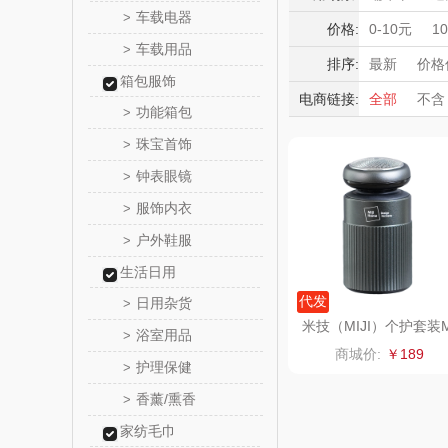
觅菓
车载电器
>
护腕
肩周
积分礼品
价格:
0-10元
1
车载用品
>
暖冬好物
乐扣乐扣（
排序:
最新
价格
箱包服饰
高端送礼
电商链接:
全部
不含
小家电
姑苏渔
功能箱包
>
保险礼品
珠宝首饰
母亲节
父
>
纽曼Newm
钟表眼镜
>
（线上
沃莱
服饰内衣
>
户外鞋服
>
乐班
生活日用
卓然
代发
日用杂货
>
米技（MIJI）个护套装
浴室用品
>
01【剃须刀+鼻毛修剪
奈雪的
商城价:
￥189
器】
护理保健
>
睿嫣润
香薰/熏香
>
家纺毛巾
花卉