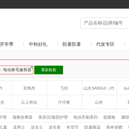
开学季
中秋好礼
防暑防暑
代发专区
：电动鼻毛修剪器
重新检索
约
克维杰
飞剑
山水SANSUI（代
bu
理商）
食光
云上布拉
片仔癀
山本
沁
绽家
HOLOHOLO
途柏丽TOBERLIR
mo
护理
颈椎按摩器
美容仪/脸部护理
电动牙刷系列
筋膜枪
腰
头部按摩器
腿部按摩器
洗手机
冲牙器
卷/直发器
电动鼻
儿童
送男士
送女士
送长辈
年货节
防暑降温
商务馈赠