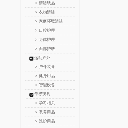
清洁纸品
>
乐心
衣物清洁
>
家庭环境清洁
>
三头
口腔护理
>
棉芽
身体护理
>
面部护肤
>
飞利浦（音
运动户外
乐千
户外装备
>
健身用品
>
味滋
智能设备
>
喜临
母婴玩具
学习相关
>
朱炳仁
喂养用品
>
洗护用品
>
瓷咖