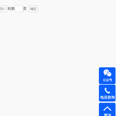
到第
页
页»
确定
飞利浦
荣诚
保卫蛋蛋
马克图布
洛克星球
梵沐
五芳斋
立家
皇家粮仓
干饭熊饱饱
尹谜
金龙鱼（包销款）
公众号
达（品牌方）
得力
电话咨询
源（包销款）
英红（包销款）
真不二
富安娜（包销款
置顶