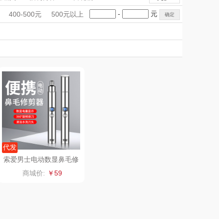
雨伞）
（运动户外）
非一FETANA
电子秤/体脂秤
手礼盒
会议礼品
国潮文创
-
元
400-500元
500元以上
DGI
科技感礼品
中国风
唯宝
创意礼品
女神节
奶企礼品
银行礼品
元朗荣华
纽曼Newmine
七夕节
建党节
圣诞节
教师节
（线下款）
SKECHER
可口可乐Coca Col
S
a
（包销款）
润本（套装）
锦礼
阿茜娅（AGIA）
润心
奈雪茶院
代发
索爱男士电动数显鼻毛修
剪器A15
悦滋木
丝丽诺妃
商城价:
￥59
爱润丝婷
形象派
罗尔仕
拜灭士