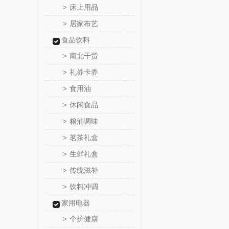
床上用品
>
居家布艺
>
舒蕾（定
食品饮料
周六
南北干货
>
礼券卡券
>
苏泊尔（代
食用油
>
骆驼
休闲食品
>
粮油调味
>
泸溪河
茗茶礼盒
>
汉美
生鲜礼盒
>
传统滋补
>
先科
饮料冲调
>
润本（套
家用电器
个护健康
>
八马（包