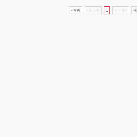
«首页
<上一页
1
下一页>
尾
制款）
洁玉（定制款）
富昌（定制款）
爱国者（移动电
源）
福
江中猴姑
江中食疗
凤凰
理商）
九阳（代理商）
晒瑞
实丰文化
VVC
漫沃星系
TCL
桃酥
中茶
山萃
可益康
驰
梦洁家纺
BTSM
路悠悠
德菲摩尔
保宁
伊莎贝拉
荣事
装类）
浪莎
雅鹿
圣耳
味滋
销款）
雅莉格丝
铮铭
臻牧