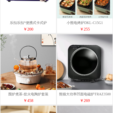
乐扣乐扣*便携式卡式炉
小熊电烤炉DKL-C15G1
*LOA700BLUFU
￥200
￥255
围炉煮茶-炆火电陶炉套装
熊猫大功率凹面电磁炉TRAZ3500
￥458
￥269