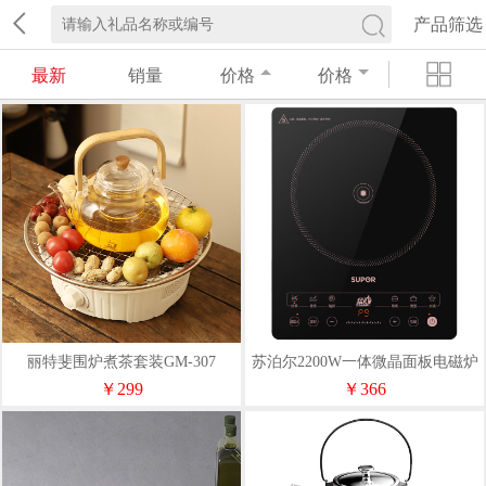
产品筛选
最新
销量
价格
价格
丽特斐围炉煮茶套装GM-307
苏泊尔2200W一体微晶面板电磁炉
C22-IA913T配汤锅
￥299
￥366