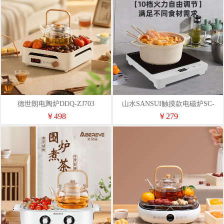
德世朗电陶炉DDQ-ZJ703
山水SANSUI触摸款电磁炉SC-
22X20
￥498
￥279