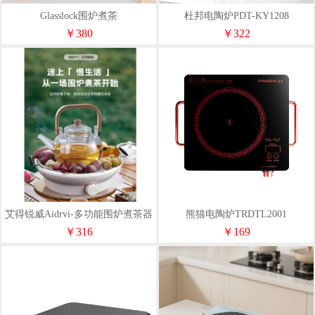
Glasslock围炉煮茶
杜邦电陶炉PDT-KY1208
￥380
￥322
艾得锐威Aidrvi-多功能围炉煮茶器
熊猫电陶炉TRDTL2001
ADR-2325
￥316
￥169