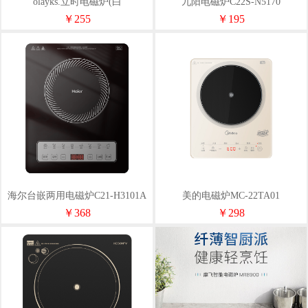
olayks.立时电磁炉(白
九阳电磁炉C22S-N5170
色)DCL00103
￥255
￥195
海尔台嵌两用电磁炉C21-H3101A
美的电磁炉MC-22TA01
￥368
￥298