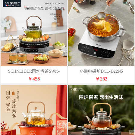
SCHNEIDER围炉煮茶SWK-
小熊电磁炉DCL-D22N5
XCT01
￥456
￥262