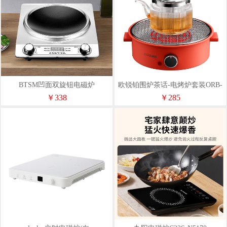
BTSM凹面双旋钮电磁炉
欧锐铂围炉茶话-电烤炉套装ORB-
KSM30AA
1896
￥338
￥285