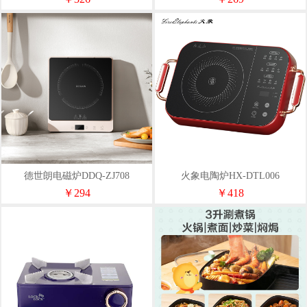
德世朗电磁炉DDQ-ZJ708
火象电陶炉HX-DTL006
￥294
￥418