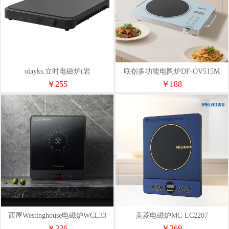
olayks.立时电磁炉(岩
联创多功能电陶炉DF-OV515M
黑)DCL00104
￥255
￥188
西屋Westinghouse电磁炉WCL33
美菱电磁炉MC-LC2207
￥326
￥269