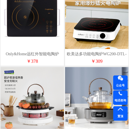
Only&Home远红外智能电陶炉
欧美达多功能电陶炉WG200-DTL-
SHJ-B02
CL10
￥378
￥309
公众号
电话咨询
置顶