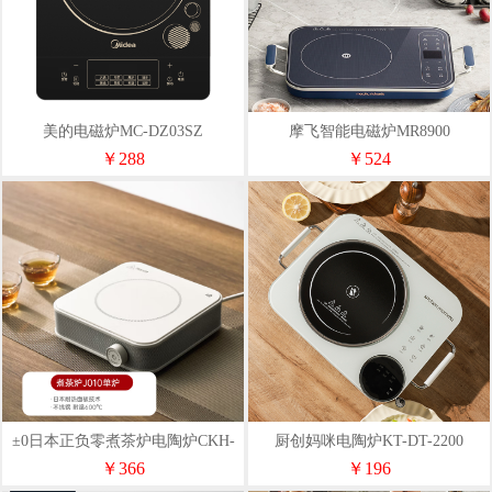
美的电磁炉MC-DZ03SZ
摩飞智能电磁炉MR8900
￥288
￥524
±0日本正负零煮茶炉电陶炉CKH-
厨创妈咪电陶炉KT-DT-2200
J010（单炉）
￥366
￥196