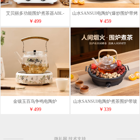
艾贝丽多功能围炉煮茶器ABL-
山水SANSUI电陶炉(爆炒围炉带烤
WL808
网)ST-2801
￥499
￥459
金镶玉百鸟争鸣电陶炉
山水SANSUI电陶炉煮茶围炉带玻
璃壶烤网
￥499
￥339
微礼网 技术支持