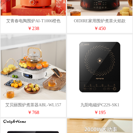
艾青春电陶围炉AI-T1006橙色
OIDIRE家用围炉煮茶火焰款
WLZ02
￥238
￥450
艾贝丽围炉煮茶器ABL-WL157
九阳电磁炉C22S-SK1
￥768
￥195