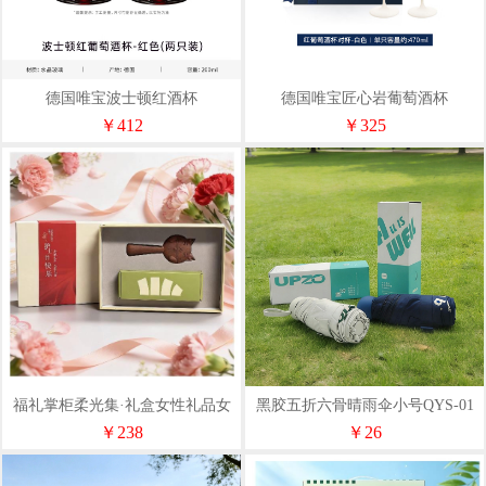
德国唯宝波士顿红酒杯
德国唯宝匠心岩葡萄酒杯
310mlx2（配蓝白礼盒）
470mlx2（配高定精装礼盒）
￥412
￥325
福礼掌柜柔光集·礼盒女性礼品女
黑胶五折六骨晴雨伞小号QYS-01
士礼物蕉下晴雨伞气囊梳子套装
￥238
￥26