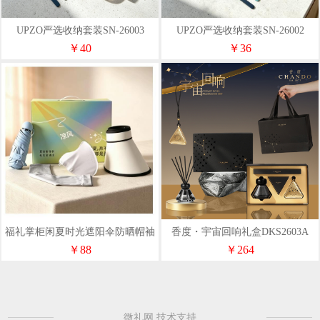
UPZO严选收纳套装SN-26003
UPZO严选收纳套装SN-26002
￥40
￥36
福礼掌柜闲夏时光遮阳伞防晒帽袖
香度・宇宙回响礼盒DKS2603A
套组合套装
￥88
￥264
微礼网 技术支持