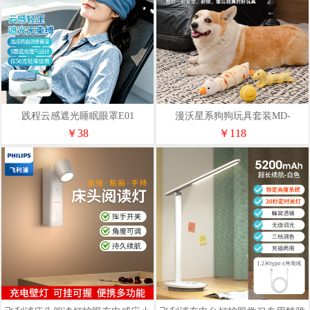
践程云感遮光睡眠眼罩E01
漫沃星系狗狗玩具套装MD-
WX705
￥38
￥118