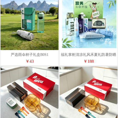
严选雨伞杯子礼盒B0S1
福礼掌柜清凉礼风禾夏礼防暑防晒
礼盒
￥43
￥188