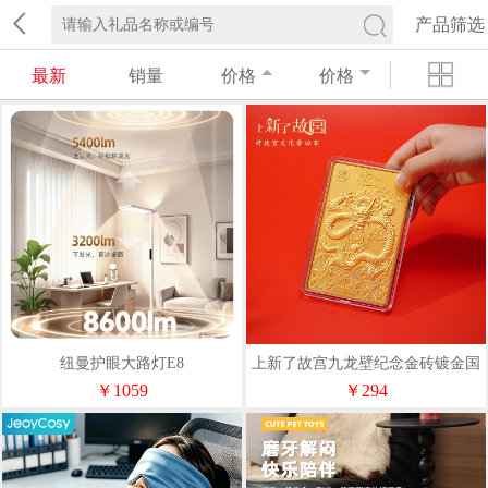
产品筛选
最新
销量
价格
价格
纽曼护眼大路灯E8
上新了故宫九龙壁纪念金砖镀金国
风经典收藏中秋伴手礼生日礼物
￥1059
￥294