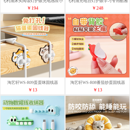
飞利浦床头阅读灯护眼充电感应小
飞利浦充电台灯护眼学习专用酷雅
夜灯酷璇2600毫安
（小雅）长续航
￥194
￥248
淘艺轩WS-R09蛋蛋咪固线器
淘艺轩WS-R08番茄炒蛋固线器
￥13
￥13