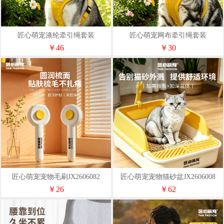
匠心萌宠涤纶牵引绳套装
匠心萌宠网布牵引绳套装
JX2606002
JX2606001
￥46
￥30
匠心萌宠宠物毛刷JX2606082
匠心萌宠宠物猫砂盆JX2606008
￥26
￥62