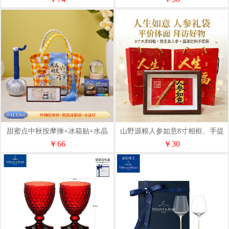
甜蜜点中秋按摩捶+冰箱贴+水晶
山野源粮人参如意8寸相框、手提
灯伴手礼套装DAL1360
袋(A/B面)
￥66
￥30