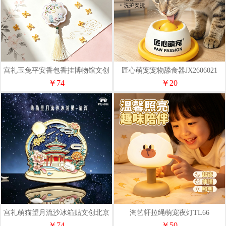
宫礼玉兔平安香包香挂博物馆文创
匠心萌宠宠物舔食器JX2606021
包挂生日礼物伴手礼
￥74
￥20
宫礼萌猫望月流沙冰箱贴文创北京
淘艺轩拉绳萌宠夜灯TL66
纪念品小礼物伴手礼
￥74
￥50