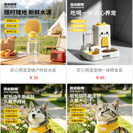
匠心萌宠宠物户外饮水器
匠心萌宠宠物一体喂食器
JX2606028
JX2606035
￥38
￥48