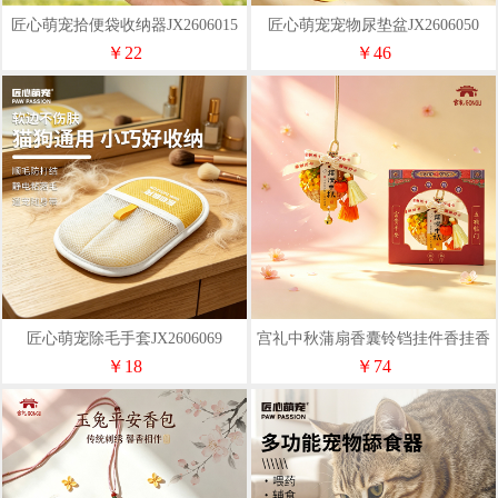
匠心萌宠拾便袋收纳器JX2606015
匠心萌宠宠物尿垫盆JX2606050
￥22
￥46
匠心萌宠除毛手套JX2606069
宫礼中秋蒲扇香囊铃铛挂件香挂香
包随身佩戴礼物中秋送礼
￥18
￥74