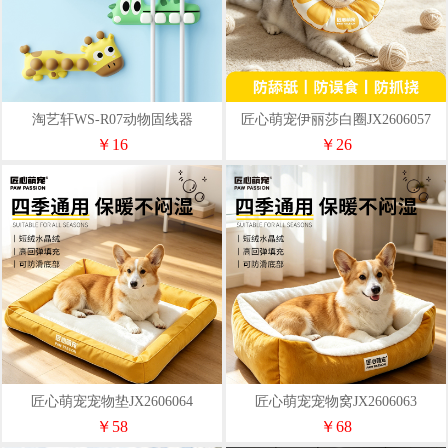
淘艺轩WS-R07动物固线器
匠心萌宠伊丽莎白圈JX2606057
￥16
￥26
匠心萌宠宠物垫JX2606064
匠心萌宠宠物窝JX2606063
￥58
￥68