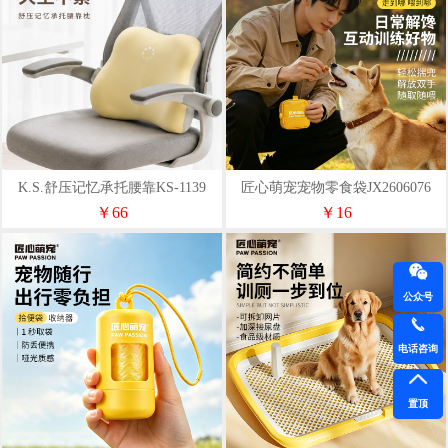
K.S.舒压记忆承托腰靠KS-1139
匠心萌宠宠物零食袋JX2606076
￥66
￥16
公众号
电话咨询
置顶