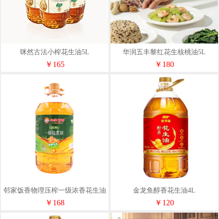
咪然古法小榨花生油5L
华润五丰黎红花生核桃油5L
￥165
￥180
邻家饭香物理压榨一级浓香花生油
金龙鱼醇香花生油4L
精粹系列5L/桶YF186
￥168
￥120