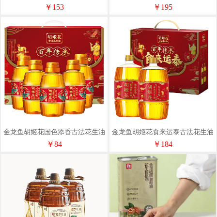
盒
5L
￥153
￥195
金龙鱼胡姬花国色添香古法花生油
金龙鱼胡姬花食来运泰古法花生油
400ml*5礼盒
2.5L*2礼盒
￥84
￥184