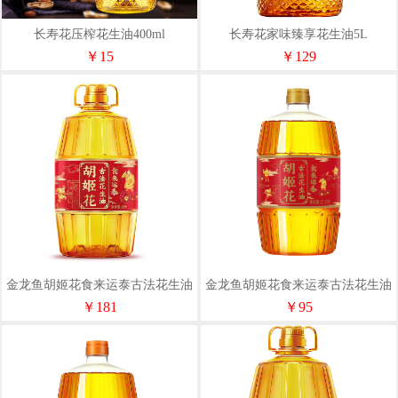
长寿花压榨花生油400ml
长寿花家味臻享花生油5L
￥15
￥129
金龙鱼胡姬花食来运泰古法花生油
金龙鱼胡姬花食来运泰古法花生油
5L
2.5L
￥181
￥95