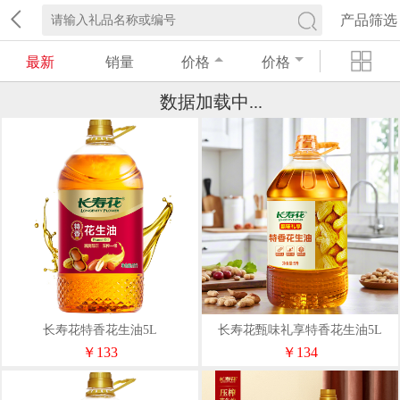
产品筛选
最新
销量
价格
价格
数据加载中...
长寿花特香花生油5L
长寿花甄味礼享特香花生油5L
￥133
￥134