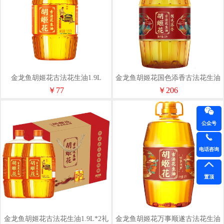
金龙鱼胡姬花古法花生油1.9L
金龙鱼胡姬花国色添香古法花生油
5L
￥77
￥206
公众号
电话咨询
置顶
金龙鱼胡姬花古法花生油1.9L*2礼
金龙鱼胡姬花万事顺遂古法花生油