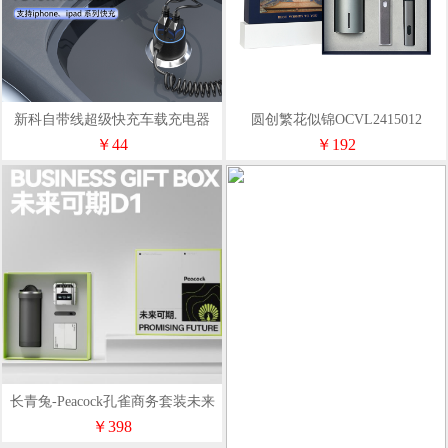
新科自带线超级快充车载充电器
圆创繁花似锦OCVL2415012
A02S
￥44
￥192
长青兔-Peacock孔雀商务套装未来
可期D1套装
￥398