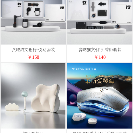
贪吃猫文创行·悦动套装
贪吃猫文创行·香驰套装
￥158
￥140