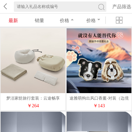
产品筛选
最新
销量
价格
价格
梦洁家纺旅行套装：云途畅享
途雅萌狗出风口香薰-对装（边境
1010889002
牧羊犬+查理王小猎犬）
￥264
￥143