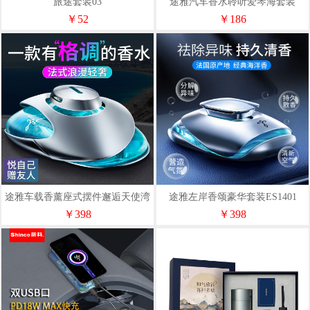
旅途套装03
途雅汽车香水聆听爱琴海套装
ES2001
￥52
￥186
途雅车载香薰座式摆件邂逅天使湾
途雅左岸香颂豪华套装ES1401
豪华套装ES1701
￥398
￥398