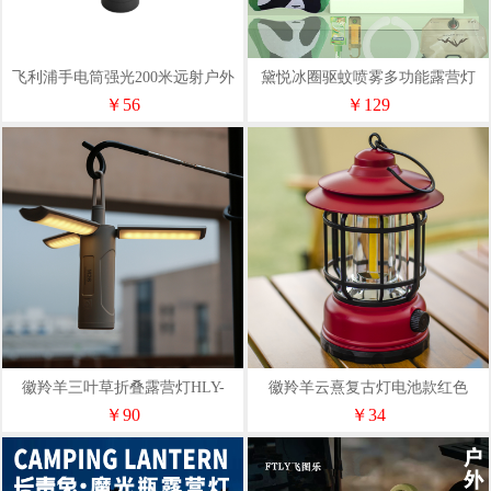
飞利浦手电筒强光200米远射户外
黛悦冰圈驱蚊喷雾多功能露营灯
照明应急灯SFL1236
8L户外折叠水袋手腕袋礼包现货
￥56
￥129
秒
徽羚羊三叶草折叠露营灯HLY-
徽羚羊云熹复古灯电池款红色
LYD-23004
HLY-YYD-22025
￥90
￥34