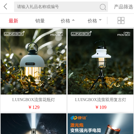
产品筛选
最新
销量
价格
价格
LUINGBOX流萤花瓶灯
LUINGBOX流萤双用复古灯
LB12130504
LB12131202
￥129
￥109