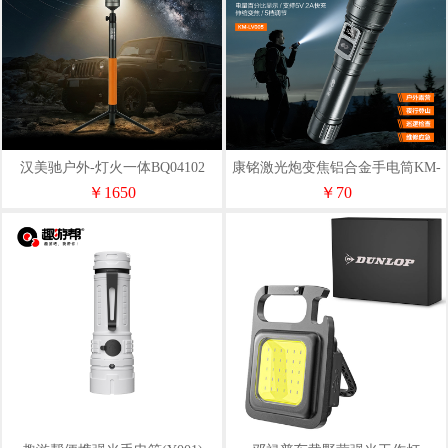
汉美驰户外-灯火一体BQ04102
康铭激光炮变焦铝合金手电筒KM-
LV005
￥1650
￥70