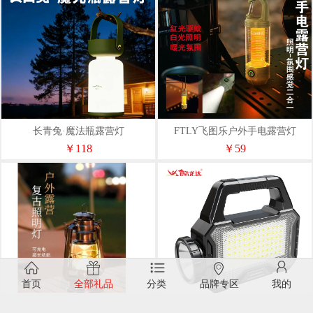
长青兔·魔法瓶露营灯
FTLY飞图乐户外手电露营灯
LYD03
￥118
￥59
首页
全部礼品
分类
品牌专区
我的