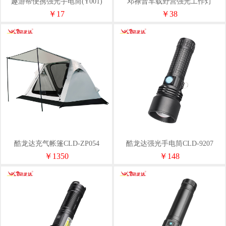
趣游帮便携强光手电筒(Y001)
邓禄普车载野营强光工作灯
￥17
￥38
酷龙达充气帐篷CLD-ZP054
酷龙达强光手电筒CLD-9207
￥1350
￥148