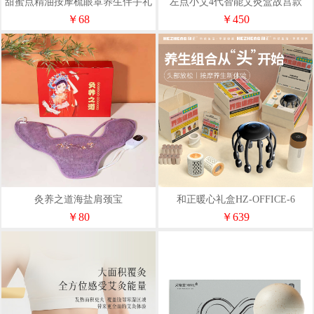
甜蜜点精油按摩梳眼罩养生伴手礼
左点小艾4代智能艾灸盒故宫款
套装DAL1158
￥68
￥450
灸养之道海盐肩颈宝
和正暖心礼盒HZ-OFFICE-6
￥80
￥639