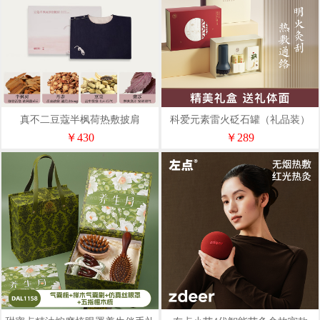
真不二豆蔻半枫荷热敷披肩
科爱元素雷火砭石罐（礼品装）
CI182A
￥430
￥289