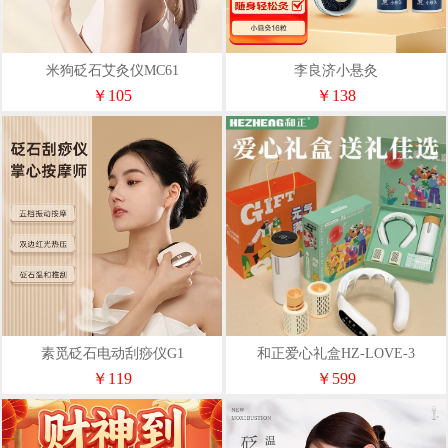
米狗砭石艾灸仪MC61
李良济小悬灸
￥105
￥138
素觅砭石电动刮痧仪G1
和正爱心礼盒HZ-LOVE-3
￥119
￥599