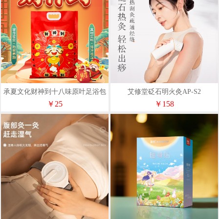
承夏文化财神到十八味原叶足浴包
艾修堂砭石明火灸AP-S2
CX2024-008
￥25
￥158