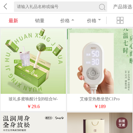
产品筛选
最新
销量
价格
价格
玻礼多蜜唤醒计划B组合W-
艾修堂热敷坐垫C1Pro
HXJH/B
￥29.6
￥189