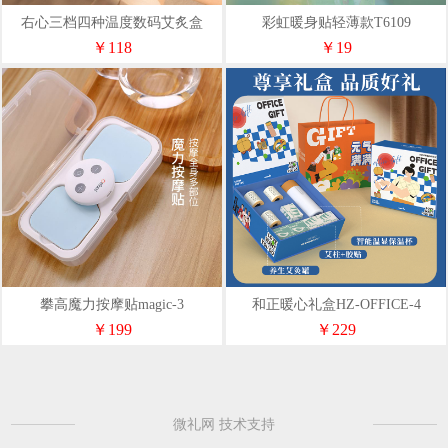
右心三档四种温度数码艾炙盒
彩虹暖身贴轻薄款T6109
￥118
￥19
攀高魔力按摩贴magic-3
和正暖心礼盒HZ-OFFICE-4
￥199
￥229
微礼网 技术支持