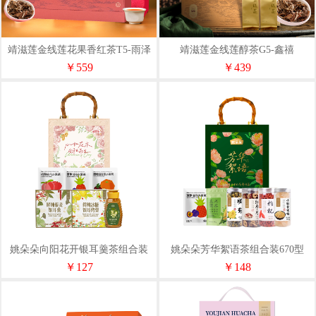
靖滋莲金线莲花果香红茶T5-雨泽
靖滋莲金线莲醇茶G5-鑫禧
￥559
￥439
姚朵朵向阳花开银耳羹茶组合装
姚朵朵芳华絮语茶组合装670型
860型
￥127
￥148