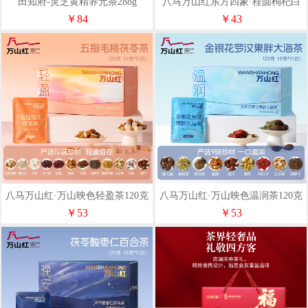
田知府-灵芝黄精养元茶288g
八马万山红东方四象·桂圆枸杞白
茶60克VF0011
￥84
￥43
八马万山红·万山映色轻盈茶120克
八马万山红·万山映色温润茶120克
（五指毛桃茯苓茶)
(金银花胖大海罗汉果茶)
￥53
￥53