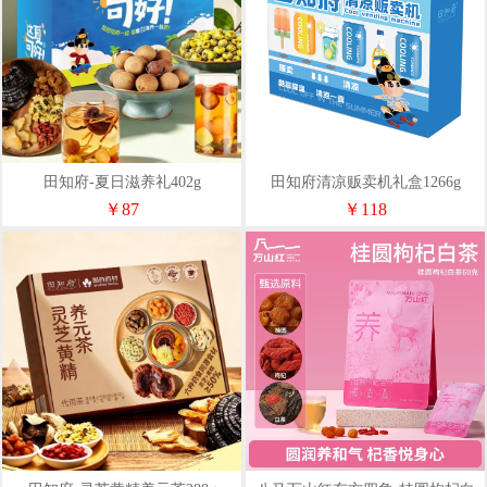
田知府-夏日滋养礼402g
田知府清凉贩卖机礼盒1266g
￥87
￥118