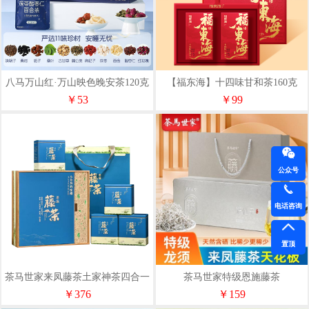
八马万山红·万山映色晚安茶120克
【福东海】十四味甘和茶160克
（茯苓酸枣仁百合茶）
（80克（8克x10包）x2）
￥53
￥99
公众号
电话咨询
置顶
茶马世家来凤藤茶土家神茶四合一
茶马世家特级恩施藤茶
礼盒装礼盒240g
60gYF060LCASTD
￥376
￥159