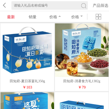
产品筛选
最新
销量
价格
价格
田知府-夏日茶宴礼350g
田知府-消暑食方礼1382g
￥103
￥79