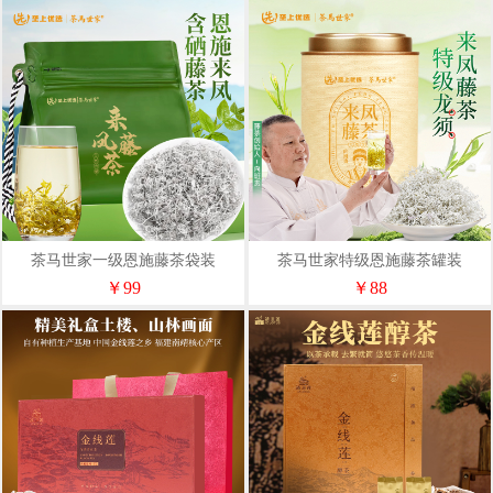
茶马世家一级恩施藤茶袋装
茶马世家特级恩施藤茶罐装
100gLF0100BJ
50gLF0050AJ
￥99
￥88