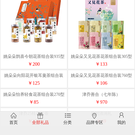
姚朵朵鹊喜今朝花茶组合装935型
姚朵朵又见花茶花茶组合装305型
￥200
￥133
姚朵朵向阳花开银耳羹茶组合装
665型
￥125
首页
全部礼品
分类
品牌专区
我的