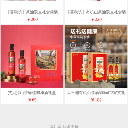
【暮秋坊】茶油双支礼盒简装
【暮秋坊】有机山茶油双支礼盒装
￥200
￥220
艾贝拉山茶橄榄调和油礼盒
大三湘有机山茶油500ml*2双支礼
500ml*2
盒
￥69
￥182
微礼网 技术支持