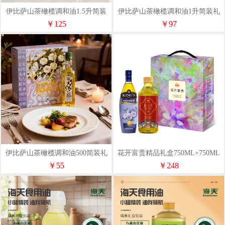
伊比萨山茶橄榄调和油1.5升简装
伊比萨山茶橄榄调和油1升简装礼
礼盒
盒
￥125
￥97
伊比萨山茶橄榄调和油500简装礼
花开富贵精品礼盒750ML+750ML
盒
￥55
￥248