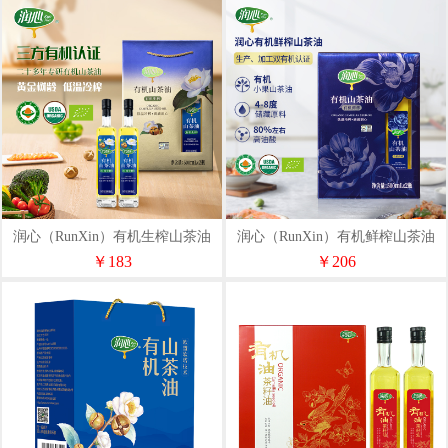
润心（RunXin）有机生榨山茶油
润心（RunXin）有机鲜榨山茶油
500ml*2
500ml*2
￥183
￥206