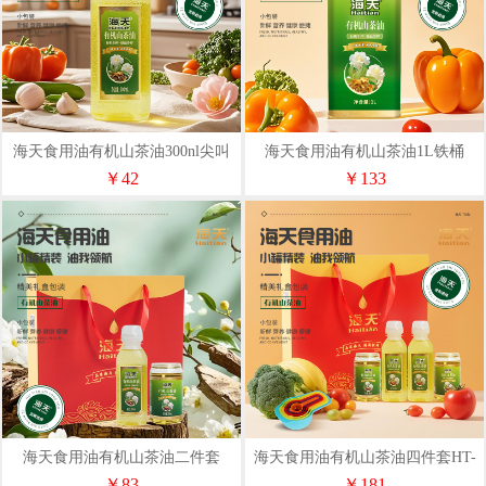
海天食用油有机山茶油300nl尖叫
海天食用油有机山茶油1L铁桶
瓶
￥42
￥133
海天食用油有机山茶油二件套
海天食用油有机山茶油四件套HT-
300ml*2HT-S201
S401
￥83
￥181