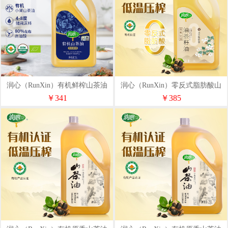
润心（RunXin）有机鲜榨山茶油
润心（RunXin）零反式脂肪酸山
2L
茶油3L
￥341
￥385