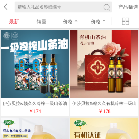
产品筛选
最新
销量
价格
价格
伊莎贝拉&赣久久冷榨一级山茶油
伊莎贝拉&赣久久有机冷榨一级山
金山银山500ml*2礼盒
茶油花开富贵500ml*2礼盒
￥174
￥178