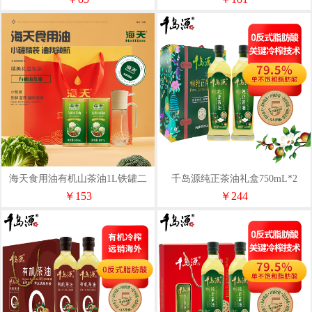
海天食用油有机山茶油1L铁罐二
千岛源纯正茶油礼盒750mL*2
件套HT-S201T
￥153
￥244