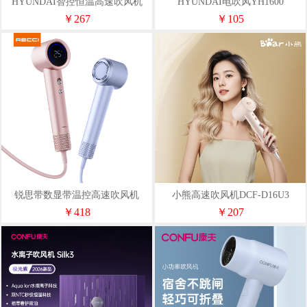
HYUNDAI智控恒温高速吹风机
HYUNDAI电吹风YH1600
YH6600
￥267
￥105
锐思带数显带温控高速吹风机
小熊高速吹风机DCF-D16U3
RA38
￥418
￥207