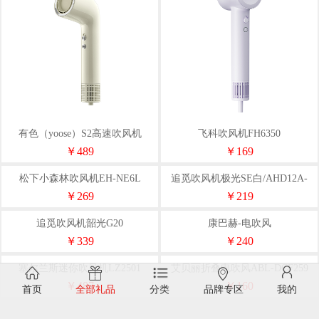
有色（yoose）S2高速吹风机
飞科吹风机FH6350
￥489
￥169
松下小森林吹风机EH-NE6L
追觅吹风机极光SE白/AHD12A-
WH
￥269
￥219
追觅吹风机韶光G20
康巴赫-电吹风
￥339
￥240
塞尔兰斯迷你吹风机LZ2501
艾贝丽折叠电吹风ABL-DCF259
￥487
￥160
首页
全部礼品
分类
品牌专区
我的
徕芬高速吹风机LFHDSE-lite（颜
徕芬Laifen高速电吹风LF03颜色随