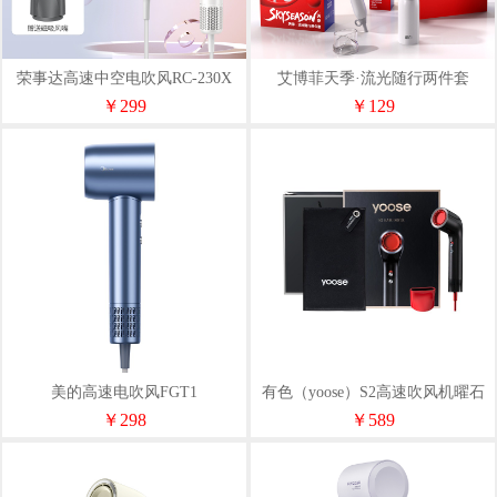
荣事达高速中空电吹风RC-230X
艾博菲天季·流光随行两件套
￥299
￥129
美的高速电吹风FGT1
有色（yoose）S2高速吹风机曜石
黑
￥298
￥589