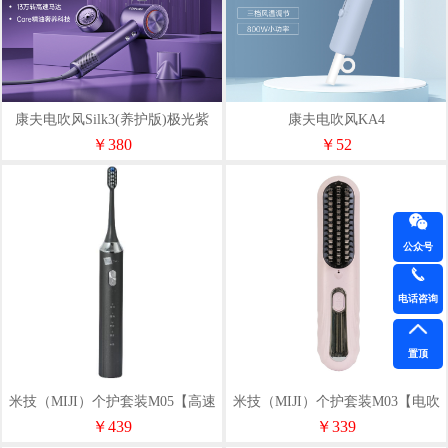
康夫电吹风Silk3(养护版)极光紫
康夫电吹风KA4
￥380
￥52
公众号
电话咨询
置顶
米技（MIJI）个护套装M05【高速
米技（MIJI）个护套装M03【电吹
吹风机+电动牙刷】
风+无线直发梳】
￥439
￥339