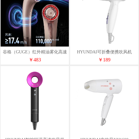
谷格（GUGE）红外精油雾化高速
HYUNDAI可折叠便携吹风机
吹风机GC19
YH1900
￥483
￥189