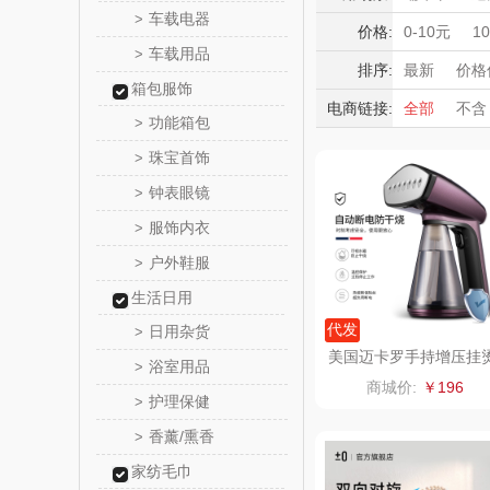
觅菓
车载电器
>
积分礼品
价格:
0-10元
1
车载用品
>
暖冬好物
乐扣乐扣（
排序:
最新
价格
箱包服饰
高端送礼
电商链接:
全部
不含
小家电
姑苏渔
功能箱包
>
保险礼品
珠宝首饰
母亲节
父
>
纽曼Newm
钟表眼镜
>
（线上
沃莱
服饰内衣
>
户外鞋服
>
乐班
生活日用
卓然
代发
日用杂货
>
美国迈卡罗手持增压挂
浴室用品
>
机MC-9352
奈雪的
商城价:
￥196
护理保健
>
睿嫣润
香薰/熏香
>
家纺毛巾
花卉