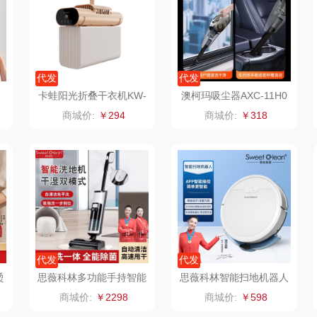
制款）
洁玉（定制款）
富昌（定制款）
爱国者（移动电
源）
福
江中猴姑
江中食疗
凤凰
代发
代发
卡蛙阳光折叠干衣机KW-
澳柯玛吸尘器AXC-11H0
理商）
九阳（代理商）
晒瑞
实丰文化
GY16
2F
商城价:
￥294
商城价:
￥318
VVC
漫沃星系
TCL
桃酥
中茶
山萃
可益康
驰
梦洁家纺
BTSM
路悠悠
德菲摩尔
保宁
伊莎贝拉
荣事
代发
代发
装类）
浪莎
雅鹿
圣耳
味滋
烫
思薇科林多功能手持智能
思薇科林智能扫地机器人
斗
吸尘洗地机家用扫地洗地
APP智能控制扫吸拖一体
商城价:
￥2298
商城价:
￥598
机器人X8
销款）
雅莉格丝
铮铭
臻牧