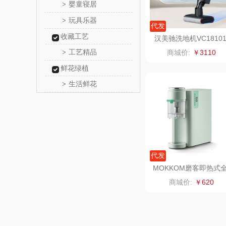
婴童寝居
>
传应
玩具乐器
>
代发
收藏工艺
高原
汉美驰洗地机VC1810
工艺精品
>
商城价:
￥3110
啄木鸟PLO
鲜花绿植
生活鲜花
>
（家纺
福礼掌
五谷磨
爱国
代发
HYUNDA
MOKKOM磨客即热式
自动泡茶饮水机豆蔻绿
商城价:
￥620
类）
K-371L
碧云
奥帝尔（包