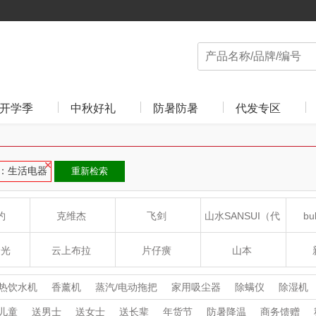
开学季
中秋好礼
防暑防暑
代发专区
：生活电器
重新检索
约
克维杰
飞剑
山水SANSUI（代
bu
理商）
食光
云上布拉
片仔癀
山本
沁
绽家
HOLOHOLO
途柏丽TOBERLIR
mo
热饮水机
香薰机
蒸汽/电动拖把
家用吸尘器
除螨仪
除湿机
洁电器
擦窗机器人
挂烫机/电熨斗
儿童
送男士
送女士
送长辈
年货节
防暑降温
商务馈赠