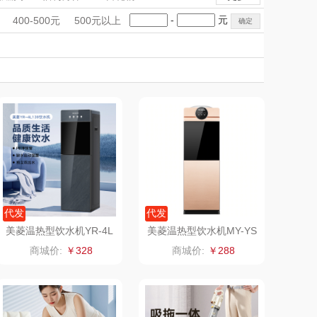
雨伞）
（运动户外）
非一FETANA
手礼盒
会议礼品
国潮文创
-
元
400-500元
500元以上
DGI
科技感礼品
中国风
唯宝
创意礼品
女神节
奶企礼品
银行礼品
元朗荣华
纽曼Newmine
七夕节
建党节
圣诞节
教师节
（线下款）
SKECHER
可口可乐Coca Col
S
a
（包销款）
润本（套装）
锦礼
阿茜娅（AGIA）
润心
奈雪茶院
代发
代发
美菱温热型饮水机YR-4L
美菱温热型饮水机MY-YS
139
801
悦滋木
丝丽诺妃
商城价:
￥328
商城价:
￥288
爱润丝婷
形象派
罗尔仕
拜灭士