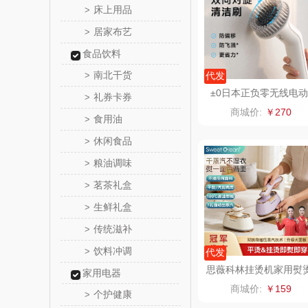
床上用品
>
居家布艺
>
舒蕾（定
食品饮料
周六
南北干货
>
代发
±0日本正负零无线电动
礼券卡券
>
苏泊尔（代
清洁刷CJR-K010
商城价:
￥270
食用油
>
骆驼
休闲食品
>
粮油调味
>
泸溪河
茗茶礼盒
>
汉美
生鲜礼盒
>
传统滋补
>
先科
饮料冲调
>
代发
润本（套
思薇科林挂烫机家用熨
家用电器
机便携大蒸汽手持电熨
商城价:
￥159
个护健康
YD-05
>
八马（包