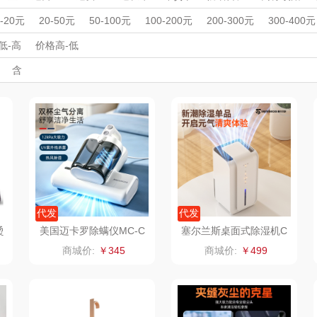
MOVA
匠心萌宠
YOTTOY
西屋
周年庆礼品
春游踏青
开学季礼品
毕业季礼品
开门红专区
伴
0-20元
20-50元
50-100元
100-200元
200-300元
300-400元
家居/
外事出国
星巴克（杯壶/包
入职礼
高颜值礼品
宝堂马氏铺子
IP联名款
蔬果园（代理商）
企业团建
展会礼品
低-高
价格高-低
开业乔迁
乡村振兴
定制案例
珠宝礼品
酒店旅游
高校礼品
含
）
袋）
歌
纺王
伯纳德
万象
建材礼品
政企单位
房地产礼品
汽车礼品
进店礼
情人节
亲节
儿童节
中秋节
建军节
护士节
重阳节
ine
佳帮手
罗莱 超柔床品
三只松鼠（代理
斯凯奇
款）
商）
十二夏天
百草味（代理商）
LUING BOX
立白
戴可思
康宁
京意之选
首佩
SWISS MILITARY
罗莱超柔床品
代发
代发
烫
美国迈卡罗除螨仪MC-C
塞尔兰斯桌面式除湿机C
M0545
SJ-507
茶
克洛特
睿嫣
竹盐
商城价:
￥345
商城价:
￥499
膏
锐致
倍瑞傲
安宝笛
诗
小天鹅
ROBAM老板
康夫