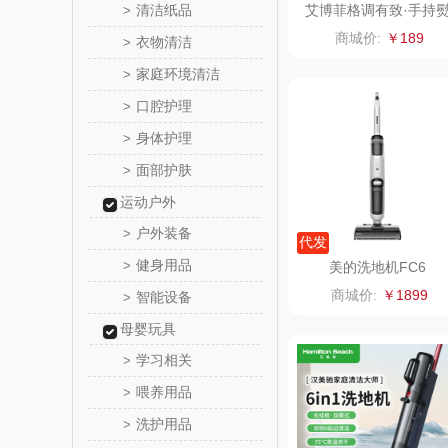
清洁纸品
艾博菲格调有致·手持
>
烫机
乐心
商城价:
￥189
衣物清洁
>
家庭环境清洁
>
三头
口腔护理
>
棉芽
身体护理
>
面部护肤
>
飞利浦（音
运动户外
乐千
户外装备
>
代发
健身用品
>
美的洗地机FC6
味滋
商城价:
￥1899
智能设备
>
喜临
母婴玩具
学习相关
>
朱炳仁
喂养用品
>
洗护用品
>
瓷咖