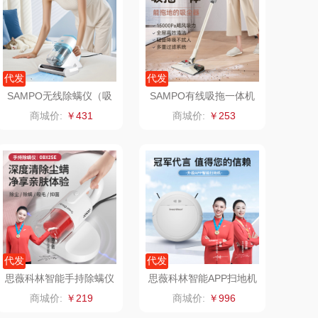
飞利浦
荣诚
保卫蛋蛋
马克图布
代发
代发
SAMPO无线除螨仪（吸
SAMPO有线吸拖一体机
洛克星球
梵沐
尘器）SP-WXCM004
SP-XCX003
商城价:
￥431
商城价:
￥253
五芳斋
立家
皇家粮仓
干饭熊饱饱
尹谜
金龙鱼（包销款）
达（品牌方）
得力
代发
代发
源（包销款）
英红（包销款）
思薇科林智能手持除螨仪
思薇科林智能APP扫地机
床上沙发吸尘器无线吸尘
器人家用扫拖一体机洗拖
商城价:
￥219
商城价:
￥996
除螨一体机器
吸尘擦地机
真不二
富安娜（包销款