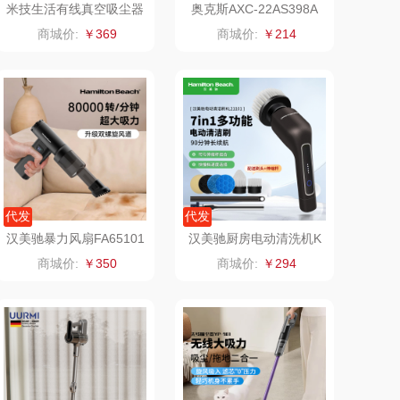
米技生活有线真空吸尘器
奥克斯AXC-22AS398A
（手持有线吸尘器）VC-
手持吸尘器
澜沧古茶
海尔
商城价:
￥369
商城价:
￥214
LP6028
吉潮瑞鲜
飞利浦新安怡
海信
乐美雅（餐具类）
flon阿路弗仑
爱仕达
福临门
卜珂
代发
代发
汉美驰暴力风扇FA65101
汉美驰厨房电动清洗机K
北欧沃朗
郎氏达
L21101
商城价:
￥350
商城价:
￥294
正负零
七匹狼
信科
南方寝饰
乐扣（小家
厨创妈咪