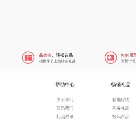
穗格
瓷语花
君乐
小甘
芬神
T.J.HAR
帮助中心
畅销礼品
奥苏
关于我们
精选好物
联系我们
商务礼品
摩动
礼品资讯
数码产品
paperbla