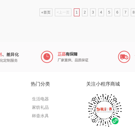
氏
梦百合
沃隆
浅香（包销款）
一
«首页
<上一页
1
2
3
4
5
6
7
8
香
圣匠鲁班
友望
思宜莱
宝
德亚
富佑嘉（FU+）
富光（专供款）
菊
凡士林
贝弗伦
科洛
Aroma Light
昔马
兰士顿
REN
亿瞬间
普陀山
胜源通
热门分类
关注小程序商城
米
荣事达厨具（包销
猫和老鼠
皇上皇
创维
生活电器
家纺礼品
款）
WayourCare
奥利贝拉
极鲜港
杯壶水具
nks
怡乐雅
蔡府
花西子
南