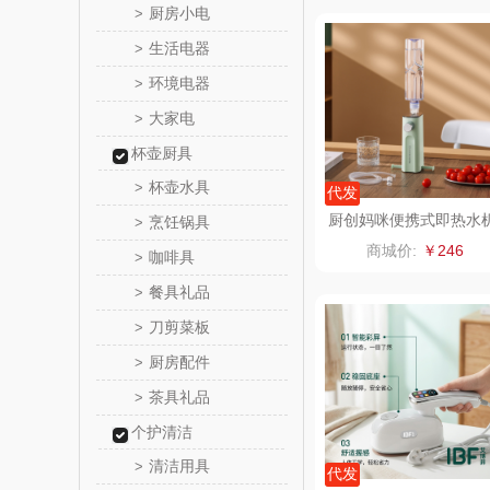
厨房小电
>
西屋（小
生活电器
>
环境电器
>
长寿
大家电
>
有色
杯壶厨具
杯壶水具
>
代发
京荟
厨创妈咪便携式即热水
烹饪锅具
>
KT-JR-2100
商城价:
￥246
咖啡具
>
品胜
餐具礼品
>
索爱（个
刀剪菜板
>
厨房配件
>
丸美
茶具礼品
>
果兹
个护清洁
清洁用具
>
LK
代发