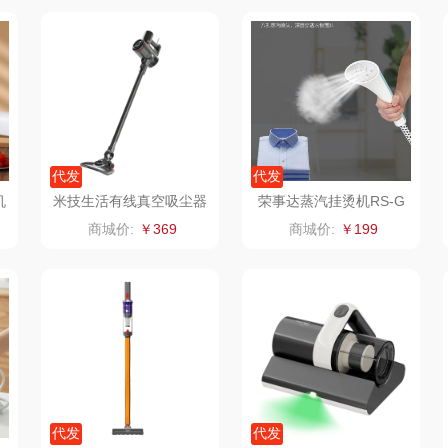
家电）
渝情渝礼
千问
杜邦（餐具类）
洁丽
花
百事食品
洽洽
奥克斯
可可满分
无印良品（代理
味滋源（品牌方）
立时
代发
代发
商）
堂
富昌
呼也
梦洁
机
米技生活有线真空吸尘器
荣事达蒸汽挂烫机RS-G
（手持有线吸尘器）VC-
T189
商城价:
￥369
商城价:
￥199
百事（饮具类）
丽耳
三胖蛋
LP6009
护类）
创维（手表类）
宏太
都乐Dole
几梦
欧丽薇兰
易路达
西屋（风扇类）
汤姆逊
皮尔卡丹（皮具
傲
类）
艾美特（代理商）
锡品源
狮峰
温仑
代发
代发