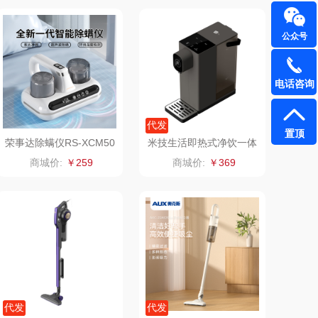
1）
雅（包销款）
云栖桦田
公众号
五丰黎红
小胖爪
电话咨询
olayks
银小燕
代发
泉尔思
润培
置顶
荣事达除螨仪RS-XCM50
米技生活即热式净饮一体
2
机HK-L2018
商城价:
￥259
商城价:
￥369
奈斯派索
小度
邻家饭香
赫兰希
天琴
朗赫
胜OSIM
360
山（电器类）
洁丽雅（代理商）
代发
代发