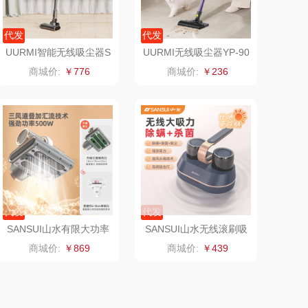
电）
赫（包销款）
元黍
代发
代发
鲸选码头
家之礼
UURMI智能无线吸尘器S
UURMI无线吸尘器YP-90
L-2503
1
商城价:
￥776
商城价:
￥236
太力
象印
向物
来伊份
lli follie
品存
乐事
途雅
代发
代发
田知府
吉米
SANSUI山水有限大功率
SANSUI山水无线滚刷吸
滚刷吸尘除螨仪SC02
尘除螨仪SC01
商城价:
￥869
商城价:
￥439
翼眠
TKK
博莱克
苏泊尔（杯壶）