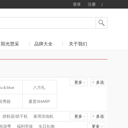
登录
注册
阳光慧采
品牌大全
关于我们
更多
多选
lu＆blue
八方礼
新秀丽
夏普SHARP
mo（杯壶）
大嘴猴（杯壶厨具
烘鞋器/烘干机
家用洗地机
更多
多选
秋游季
福利劳保
生日礼物
更多