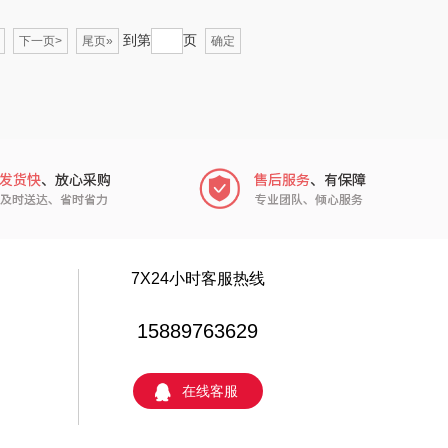
个人的星球
声阔
到第
页
下一页>
尾页»
确定
云鲸
恒源祥（箱包）
小仓熊
汇可心
秒秒测
摩米士
追鲸
致尚丽和
蓄光
小狗（包销款）
7X24小时客服热线
（个护类）
小黄人
15889763629
威诗兰
完美日记
在线客服
方黑芝麻
雪糕大师