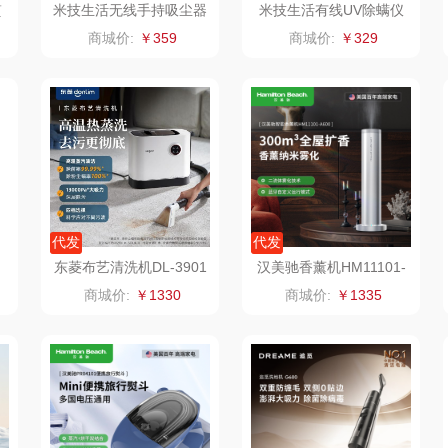
熨
米技生活无线手持吸尘器
米技生活有线UV除螨仪
VC-WP8003
（除螨吸尘器）MV-LP3
康巴赫（锅具类）
悦湘湖
万华茶林
商城价:
￥359
商城价:
￥329
018
鹰
博牌
keep
kaco
伊莱克斯
绿鼻子
乐扣乐扣（箱包杯
壶）
频类）
珍视明
康恩贝
WENGER/威戈
Allu
厨
悠米UURMI
富安娜（包销款）
冈州故事
代发
代发
东菱布艺清洗机DL-3901
汉美驰香薰机HM11101-
源
玺魁
半亩川
双立人
高温蒸汽地毯床垫窗帘清
A600
商城价:
￥1330
商城价:
￥1335
洁机
门
禹鸿物予
艾可熊
万益蓝
铜
高洁丝
护舒宝
顺然
什
氛围部落
厨邦
粒上皇
乐扣