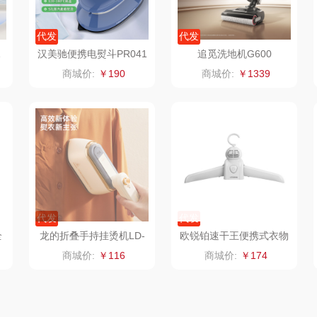
陇间柒月(包销款)
中华
民间造物
康巴
代发
代发
宏
睡眠博士
嘉禾月
瑞驰SWICKY
1
汉美驰便携电熨斗PR041
追觅洗地机G600
01
商城价:
￥190
商城价:
￥1339
VER
胡姬花
金龙鱼
香畴
）
柜
迪士尼（数码类）
冠军
施耐德
房
她妍社
乐而雅
苏菲
fo
者
尔木萄
KEPO
嗑西西
代发
代发
I（电器
莱克
稻梁菽
得一茶
全
龙的折叠手持挂烫机LD-
欧锐铂速干王便携式衣物
M
GT102A
鞋子烘干机ORB-2261
商城价:
￥116
商城价:
￥174
泉
普沃达
茶马世家
陈克明
销款）
左都
鹏程
蜜丝婷