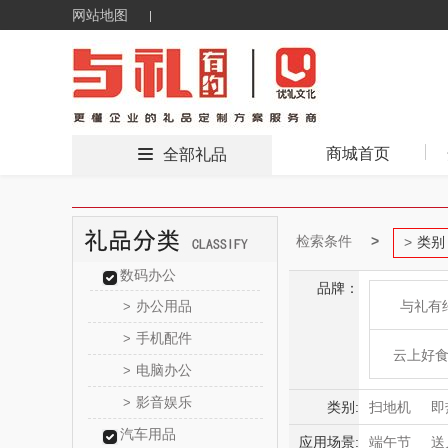
网站地图
商城首页
全部礼品
检索条件
类别
数码办公
品牌：
办公用品
与礼有
>
手机配件
>
云上好
电脑办公
>
影音娱乐
>
东方
类别:
扫地机
即
汽车用品
电子锁
清
应用场景:
端午节
送