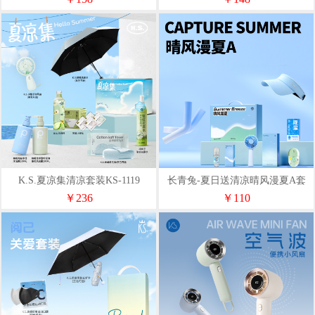
K.S.夏凉集清凉套装KS-1119
长青兔-夏日送清凉晴风漫夏A套
装
￥236
￥110