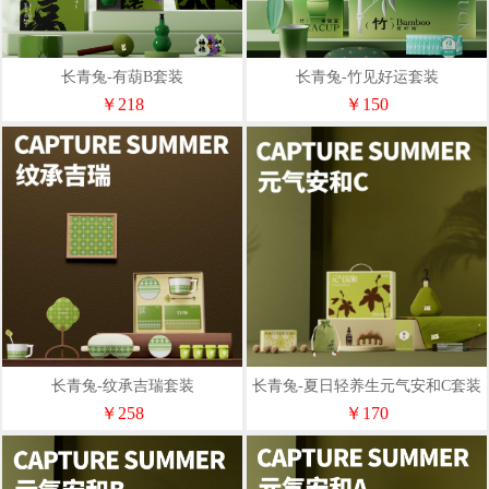
长青兔-有葫B套装
长青兔-竹见好运套装
￥218
￥150
长青兔-纹承吉瑞套装
长青兔-夏日轻养生元气安和C套装
￥258
￥170