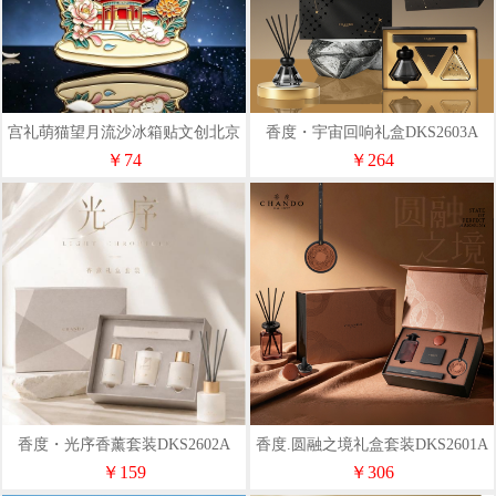
宫礼萌猫望月流沙冰箱贴文创北京
香度・宇宙回响礼盒DKS2603A
纪念品小礼物伴手礼
￥74
￥264
香度・光序香薰套装DKS2602A
香度.圆融之境礼盒套装DKS2601A
￥159
￥306