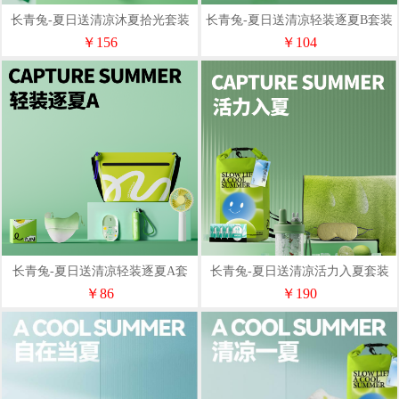
长青兔-夏日送清凉沐夏拾光套装
长青兔-夏日送清凉轻装逐夏B套装
￥156
￥104
长青兔-夏日送清凉轻装逐夏A套
长青兔-夏日送清凉活力入夏套装
装
￥86
￥190