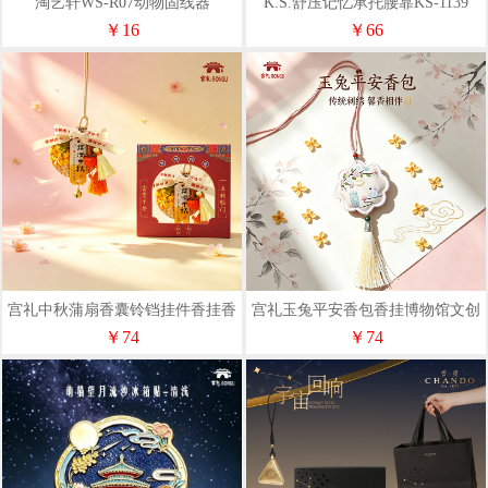
淘艺轩WS-R07动物固线器
K.S.舒压记忆承托腰靠KS-1139
￥16
￥66
宫礼中秋蒲扇香囊铃铛挂件香挂香
宫礼玉兔平安香包香挂博物馆文创
包随身佩戴礼物中秋送礼
包挂生日礼物伴手礼
￥74
￥74