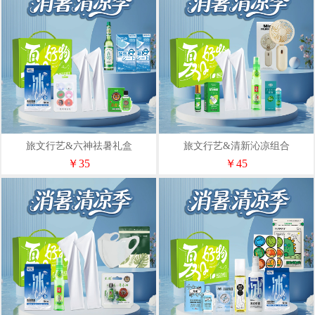
旅文行艺&六神祛暑礼盒
旅文行艺&清新沁凉组合
￥35
￥45