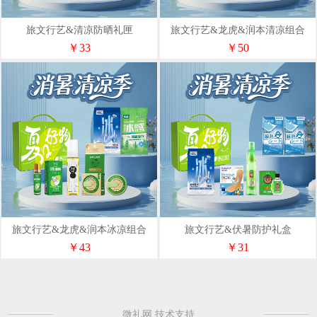
旅文行艺&清凉防晒礼匣
旅文行艺&龙虎&润本清凉组合
￥33
￥50
旅文行艺&龙虎&润本冰凉组合
旅文行艺&伏暑防护礼盒
￥43
￥31
微礼网 技术支持