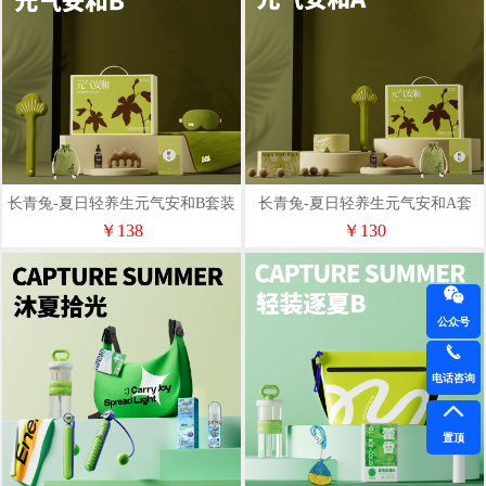
长青兔-夏日轻养生元气安和B套装
长青兔-夏日轻养生元气安和A套
装
￥138
￥130
公众号
电话咨询
置顶