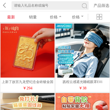
产品筛选
最新
销量
价格
价格
上新了故宫九龙壁纪念金砖镀金国
践程云感遮光睡眠眼罩E01
风经典收藏中秋伴手礼生日礼物
￥294
￥38