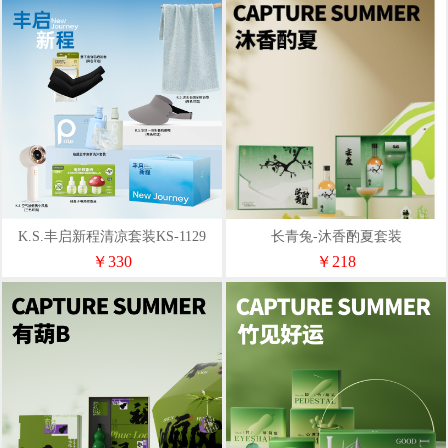
K.S.丰启新程清凉套装KS-1129
长青兔-沐香酌夏套装
￥330
￥218