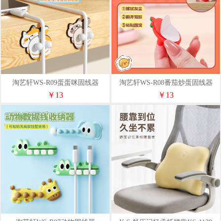
淘艺轩WS-R09蛋蛋咪固线器
淘艺轩WS-R08番茄炒蛋固线器
￥13
￥13