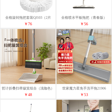
全格旋转拖把套装QJ103（2片
全格喷水平板拖把（青春版）
装）
QJ030501
￥76
￥56
哲计折叠扫帚簸箕组合（浅咖色）
世家魔力星免手洗平拖21906
Z-TS72069A
￥48
￥53