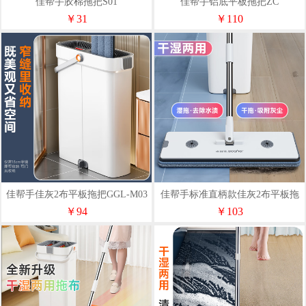
佳帮手胶棉拖把S01
佳帮手铝底平板拖把ZC
￥31
￥110
佳帮手佳灰2布平板拖把GGL-M03
佳帮手标准直柄款佳灰2布平板拖
把GGL-M03
￥94
￥103