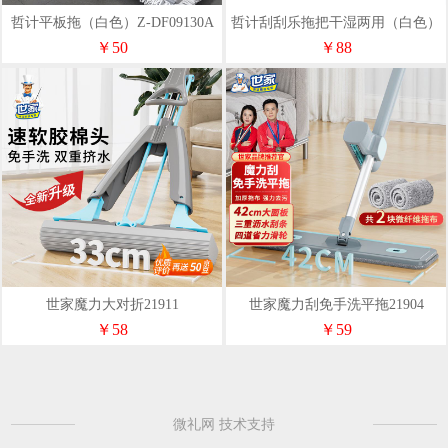
哲计平板拖（白色）Z-DF09130A
哲计刮刮乐拖把干湿两用（白色）
Z-DF09131A
￥50
￥88
世家魔力大对折21911
世家魔力刮免手洗平拖21904
￥58
￥59
微礼网 技术支持