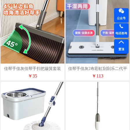
公众号
电话咨询
置顶
佳帮手佳灰佳帮手扫把簸箕套装
佳帮手佳灰2布彩虹刮刮乐二代平
S01
板拖把套装M02
￥35
￥113