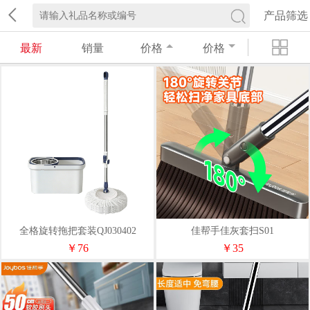
产品筛选
最新
销量
价格
价格
全格旋转拖把套装QJ030402
佳帮手佳灰套扫S01
￥76
￥35