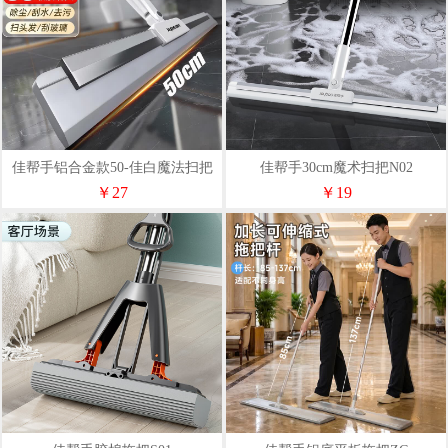
佳帮手铝合金款50-佳白魔法扫把
佳帮手30cm魔术扫把N02
N02
￥27
￥19