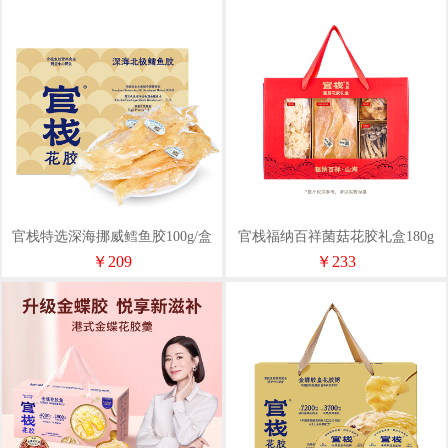
官栈特选深海挪威鳕鱼胶100g/盒
官栈福纳百祥菌菇花胶礼盒180g
35头
￥209
￥233