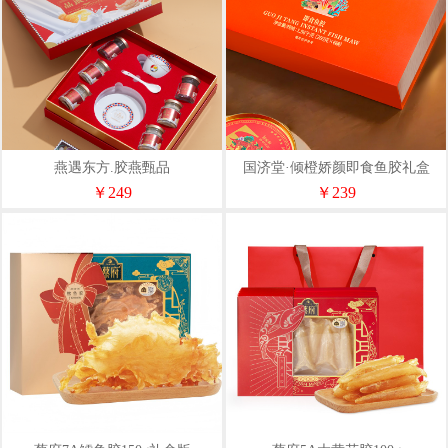
燕遇东方.胶燕甄品
国济堂·倾橙娇颜即食鱼胶礼盒
￥249
￥239