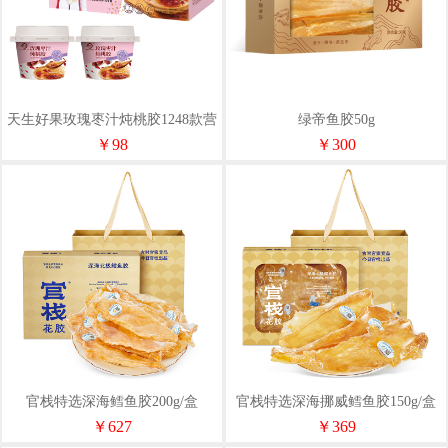
天生好果玫瑰枣汁炖桃胶1248款营
绿帝鱼胶50g
养速食粥代餐软糯清甜
￥98
￥300
官栈特选深海鳕鱼胶200g/盒
官栈特选深海挪威鳕鱼胶150g/盒
35头
￥627
￥369