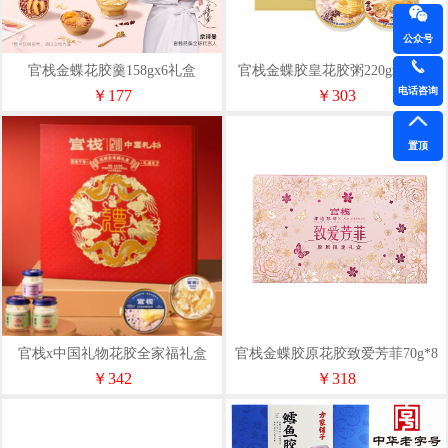
公众号
官栈金蝶花胶羹158gx6礼盒
官栈金蝶胶皇花胶粥220gx8礼盒
电话咨询
￥177
￥303
置顶
官栈x中国礼物花胶全家福礼盒
官栈金蝶胶原花胶致爱芳菲70g*8
1230g
礼盒
￥342
￥318