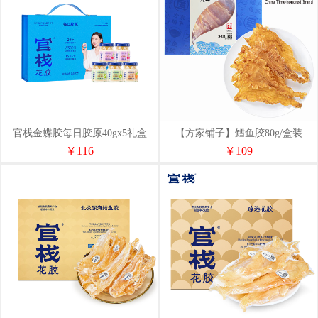
官栈金蝶胶每日胶原40gx5礼盒
【方家铺子】鳕鱼胶80g/盒装
￥116
￥109