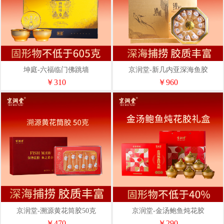
坤庭-六福临门佛跳墙
京润堂-新几内亚深海鱼胶
￥310
￥960
京润堂-溯源黄花筒胶50克
京润堂-金汤鲍鱼炖花胶
￥470
￥290