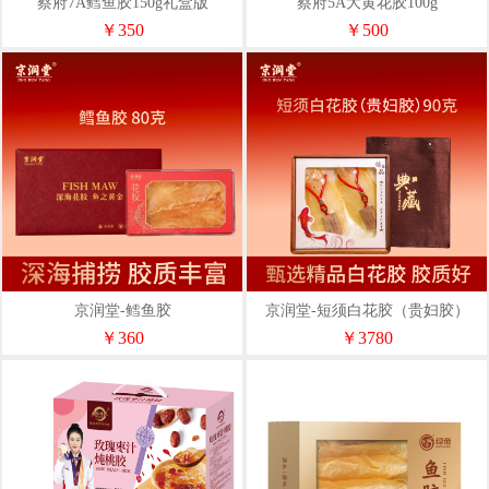
蔡府7A鳕鱼胶150g礼盒版
蔡府5A大黄花胶100g
￥350
￥500
京润堂-鳕鱼胶
京润堂-短须白花胶（贵妇胶）
￥360
￥3780