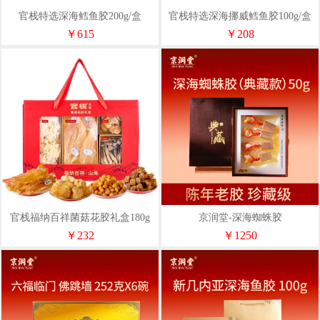
官栈特选深海鳕鱼胶200g/盒
官栈特选深海挪威鳕鱼胶100g/盒
￥615
￥208
官栈福纳百祥菌菇花胶礼盒180g
京润堂-深海蜘蛛胶
￥232
￥1250