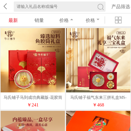
产品筛选
最新
销量
价格
价格
马氏铺子马到成功典藏版-花胶筒
马氏铺子福气东来三拼礼盒MS-
礼盒
CI-B011
￥241
￥468