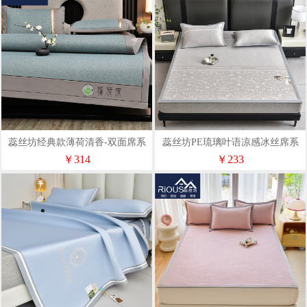
蕊丝坊经典款薄荷清香-双面席系
蕊丝坊PE琉璃叶语凉感冰丝席系
列三件套150*200cm
列两件套120*200cm
￥314
￥233