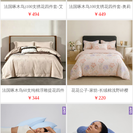
法国啄木鸟)100支绣花四件套-艾
法国啄木鸟100支绣花四件套-奥莉
洛思ZMT-0108
娜ZMT-0107
￥494
￥449
法国啄木鸟60支纯棉浮雕提花四件
花花公子-家纺-长绒棉浅野碎樱
套-威尼斯咖ZMT-0105
1.8m床四件套
￥344
￥220