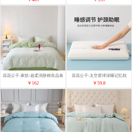
花花公子-家纺-超柔润肤棉良品条
花花公子-太空星球深睡记忆枕
纹四件套
40*70*8cm/只
￥162
￥59.8