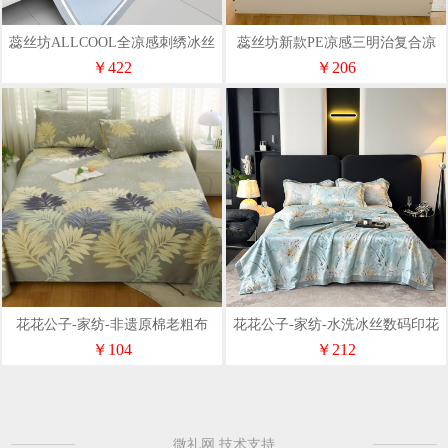
蕊丝坊ALLCOOL全凉感刺绣冰丝
蕊丝坊新款PE凉感三明治复合凉
席三件套150*200cm
席150*200cm
￥422
￥206
花花公子-家纺-非遗原棉老粗布
花花公子-家纺-水洗冰丝数码印花
230x240cm凉席三件套
夏被四件套
￥104
￥212
微礼网 技术支持