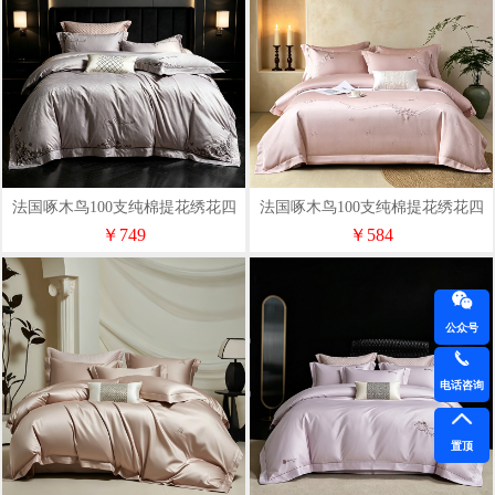
法国啄木鸟100支纯棉提花绣花四
法国啄木鸟100支纯棉提花绣花四
件套-花隅ZMT-0106
件套兰絮语ZMT-0109
￥749
￥584
公众号
电话咨询
置顶