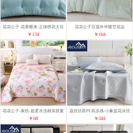
花花公子-花香蝶来-立体绣花大豆
花花公子豆蔻年华镂空花边
被200*230cm3kg
200*230cm3kg冬被Pro版
￥154
￥164
花花公子-家纺-超柔水洗棉亲肤夏
蕊丝坊双PE高凉感-小象提花冰丝
季空调夏凉被
席三件套150*200cm
￥68
￥341