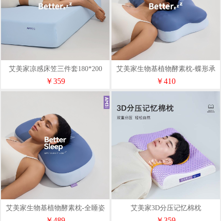
艾美家凉感床笠三件套180*200
艾美家生物基植物酵素枕-蝶形承
托
￥359
￥410
艾美家生物基植物酵素枕-全睡姿
艾美家3D分压记忆棉枕
￥489
￥359