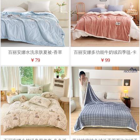
百丽安娜水洗亲肤夏被-香草
百丽安娜多功能牛奶绒四季毯-卡
其
￥79
￥99