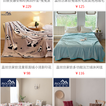
百丽安娜全棉经典四件套-兔兔派
蕊丝坊家纺兔绒长毛双面泡泡绒毛
对
毯150*200cm
￥229
￥125
蕊丝坊家纺流量双面绒小清新印花
蕊丝坊家纺多功能法兰绒休闲毯
毛毯150*200cm
150*200cm
￥98
￥116