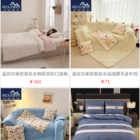
蕊丝坊家纺新款全棉双层纱口袋抱
蕊丝坊家纺新款水晶绒磨毛多针四
枕被
季款抱枕被
￥161
￥71