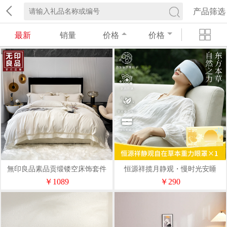
产品筛选
最新
销量
价格
价格
無印良品素品贡缎镂空床饰套件
恒源祥揽月静观・慢时光安睡
WYLP-TJ5063
HYX329DZ
￥1089
￥290