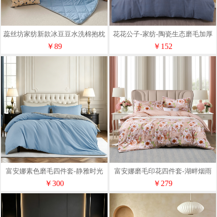
蕊丝坊家纺新款冰豆豆水洗棉抱枕
花花公子-家纺-陶瓷生态磨毛加厚
被
四件套
￥89
￥152
富安娜素色磨毛四件套-静雅时光
富安娜磨毛印花四件套-湖畔烟雨
203*229cm
203*229
￥300
￥279