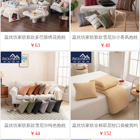
蕊丝坊家纺新款多巴胺绣花抱枕
蕊丝坊家纺新款雪尼尔小香风抱枕
￥63
￥48
蕊丝坊家纺新款雪尼尔纯色抱枕
蕊丝坊家纺全棉双层纱口袋被简约
抱枕被
￥44
￥152