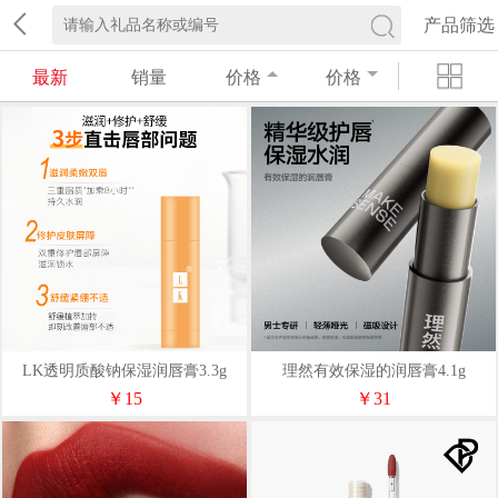
产品筛选
最新
销量
价格
价格
LK透明质酸钠保湿润唇膏3.3g
理然有效保湿的润唇膏4.1g
￥15
￥31