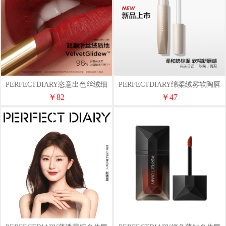
PERFECTDIARY恣意出色丝绒细
PERFECTDIARY绵柔绒雾软陶唇
管口红0.8g
泥2.5g
￥82
￥47