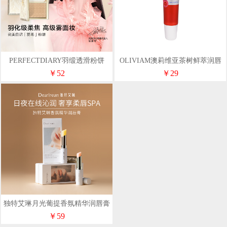
PERFECTDIARY羽缎透滑粉饼
OLIVIAM澳莉维亚茶树鲜萃润唇
膏
￥52
￥29
独特艾琳月光葡提香氛精华润唇膏
3g
￥59