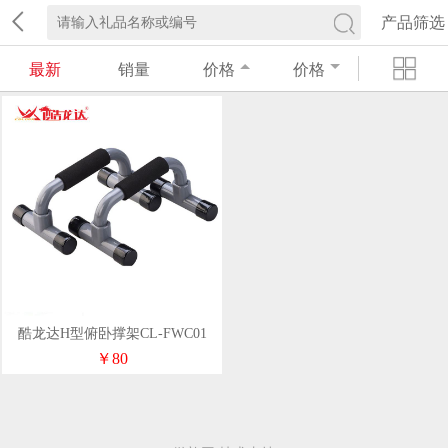
产品筛选
最新
销量
价格
价格
酷龙达H型俯卧撑架CL-FWC01
￥80