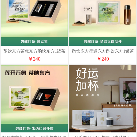
酌饮东方茶叙东方酌饮东方1罐茶
酌饮东方星遇东方酌饮东方1罐茶
与派克笔套装
与星巴克保温杯套装
￥240
￥240