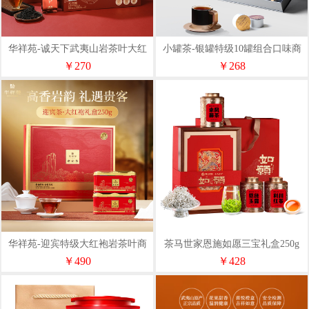
华祥苑-诚天下武夷山岩茶叶大红
小罐茶-银罐特级10罐组合口味商
袍252g商务礼赠品伴手礼套装
务茶叶礼盒套装中秋送礼40g
￥270
￥268
华祥苑-迎宾特级大红袍岩茶叶商
茶马世家恩施如愿三宝礼盒250g
务礼盒套装中秋节伴手礼250g
￥490
￥428