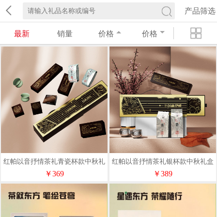
产品筛选
最新
销量
价格
价格
红帕以音抒情茶礼青瓷杯款中秋礼
红帕以音抒情茶礼银杯款中秋礼盒
盒套装CLQC
套装CLYB
￥369
￥389