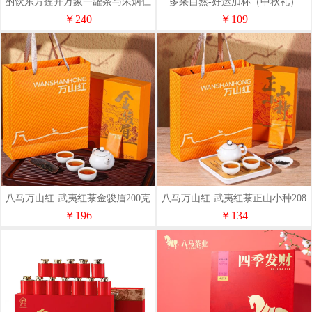
酌饮东方莲开万象一罐茶与朱炳仁
多采自然-好运加杯（中秋礼）
铜杯碟套装
￥240
￥109
八马万山红·武夷红茶金骏眉200克
八马万山红·武夷红茶正山小种208
克
￥196
￥134