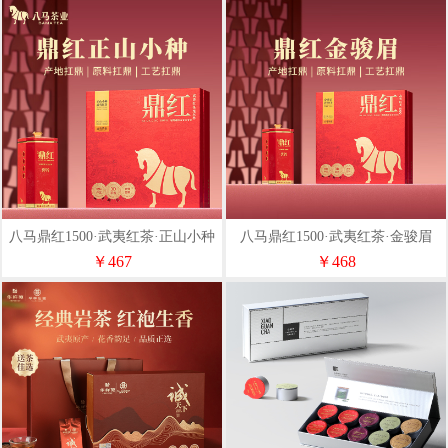
八马鼎红1500·武夷红茶·正山小种
八马鼎红1500·武夷红茶·金骏眉
D0324
D0319
￥467
￥468