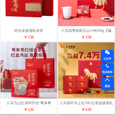
听丛金骏眉私房茶
八马四季发财正山小种200g【编
码】H0973
￥158
￥338
公众号
电话咨询
置顶
八马万山红深圳手信“粤来粤
八马茶叶马上红500·红茶金骏眉礼
红”VT0003
盒D0216
￥126
￥630