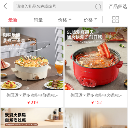
产品筛选
最新
销量
价格
价格
美国迈卡罗多功能电煎锅MC-
美国迈卡罗多功能电火锅MC-
BD157
HG682A
￥219
￥152