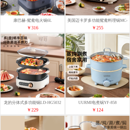
康巴赫-鸳鸯电火锅6L
美国迈卡罗多功能鸳鸯料理锅MC-
HG528
￥316
￥255
龙的分体式多功能锅LD-HG5032
UURMI电煮锅YF-858
￥229
￥124