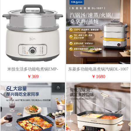
米技生活多功能电煮锅EMP-
东菱多功能电蒸煮锅汽锅DL-1007
L4598
电蒸锅升级全不锈钢家用
￥369
￥1680