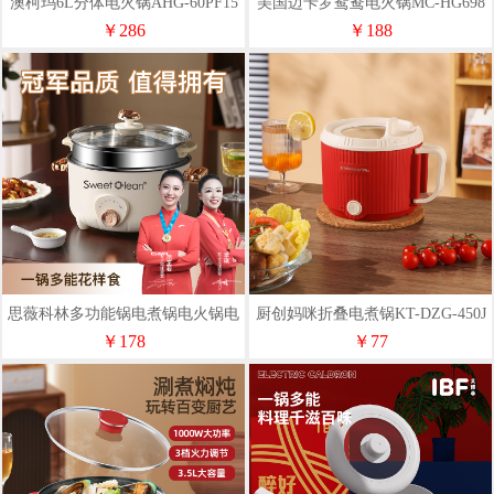
澳柯玛6L分体电火锅AHG-60PF15
美国迈卡罗鸳鸯电火锅MC-HG698
￥286
￥188
思薇科林多功能锅电煮锅电火锅电
厨创妈咪折叠电煮锅KT-DZG-450J
炒锅小电锅XCY-669
￥178
￥77