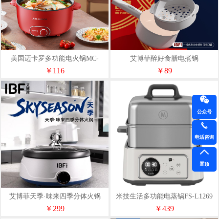
美国迈卡罗多功能电火锅MC-
艾博菲醉好食膳电煮锅
HG3525
￥116
￥89
公众号
电话咨询
置顶
艾博菲天季·味来四季分体火锅
米技生活多功能电蒸锅FS-L1269
￥299
￥439