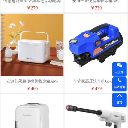
倍思超能量Air汽车应急启动电源
安迪芒果便携车载冰箱AM-
10000mAh
LCX001
￥279
￥739
公众号
安迪芒果超便携美妆冰箱AM-
车管家高压洗车机GJ-1020
LCX003
电话咨询
￥466
￥479
置顶