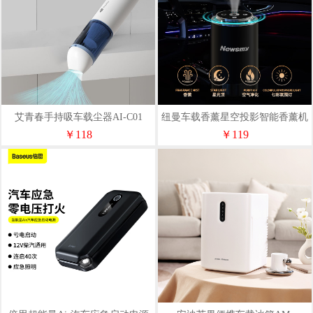
艾青春手持吸车载尘器AI-C01
纽曼车载香薰星空投影智能香薰机
F6
￥118
￥119