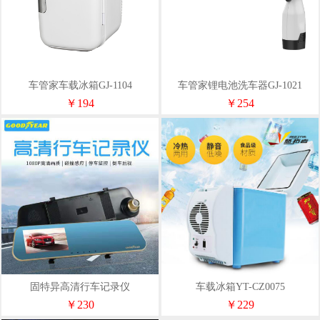
车管家车载冰箱GJ-1104
车管家锂电池洗车器GJ-1021
￥194
￥254
固特异高清行车记录仪
车载冰箱YT-CZ0075
￥230
￥229