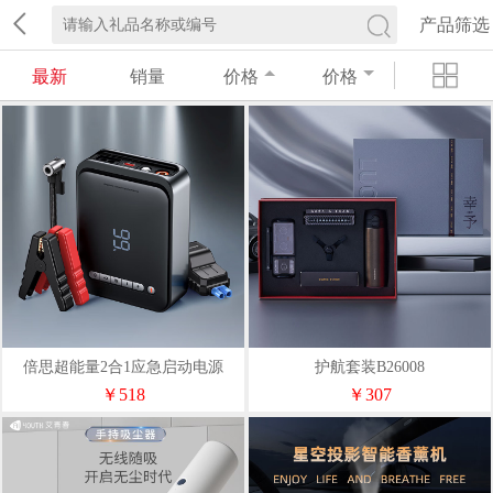
产品筛选
最新
销量
价格
价格
倍思超能量2合1应急启动电源
护航套装B26008
（1000A）黑色
￥518
￥307