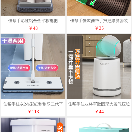
佳帮手彩虹铝合金平板拖把
佳帮手佳灰佳帮手扫把簸箕套装
S01
￥48
￥35
佳帮手佳灰2布彩虹刮刮乐二代平
佳帮手佳灰将军肚圆形大盖气压垃
板拖把套装M02
圾桶N17
￥113
￥44