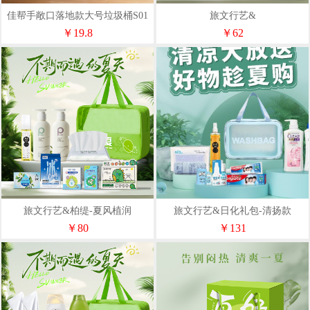
佳帮手敞口落地款大号垃圾桶S01
旅文行艺&
￥19.8
￥62
旅文行艺&柏缇-夏风植润
旅文行艺&日化礼包-清扬款
￥80
￥131