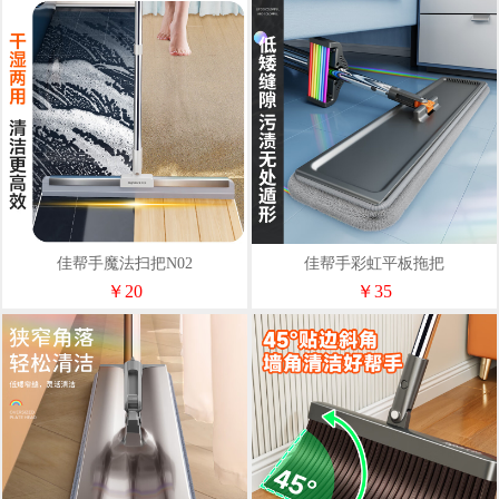
佳帮手魔法扫把N02
佳帮手彩虹平板拖把
￥20
￥35