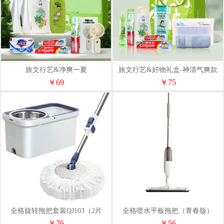
旅文行艺&净爽一夏
旅文行艺&好物礼盒-神清气爽款
￥69
￥75
全格旋转拖把套装QJ103（2片
全格喷水平板拖把（青春版）
装）
QJ030501
￥76
￥56