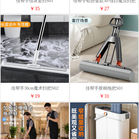
佳帮手佳灰套扫S01
佳帮手铝合金款50-佳白魔法扫把
N02
￥35
￥27
佳帮手30cm魔术扫把N02
佳帮手胶棉拖把S01
￥19
￥31