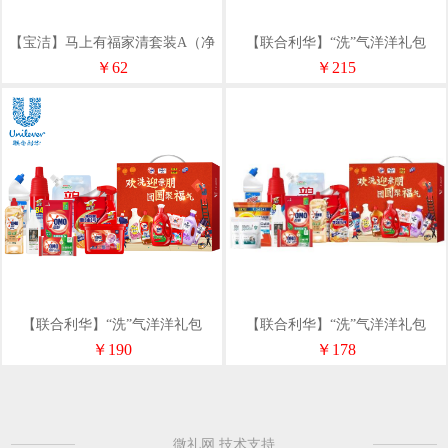
【宝洁】马上有福家清套装A（净
【联合利华】“洗”气洋洋礼包
含量1861g）
D1（净含量5308g）
￥62
￥215
【联合利华】“洗”气洋洋礼包
【联合利华】“洗”气洋洋礼包
C1（净含量4536g）
B1（净含量4980g）
￥190
￥178
微礼网 技术支持