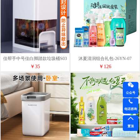
佳帮手中号佳白脚踏款垃圾桶S03
沐夏清润组合礼包-26YN-07
￥35
￥126
公众号
电话咨询
置顶