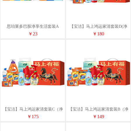
思珀莱多巴胺净享生活套装A
【宝洁】马上鸿运家清套装D(净
含量5251g）
￥23
￥180
【宝洁】马上鸿运家清套装C（净
【宝洁】马上鸿运家清套装B（净
含量4881g)
含量4171g）
￥175
￥149