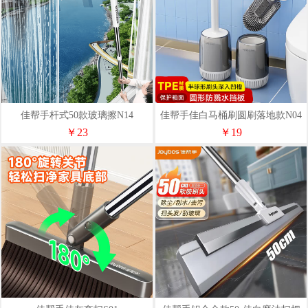
佳帮手杆式50款玻璃擦N14
佳帮手佳白马桶刷圆刷落地款N04
￥23
￥19