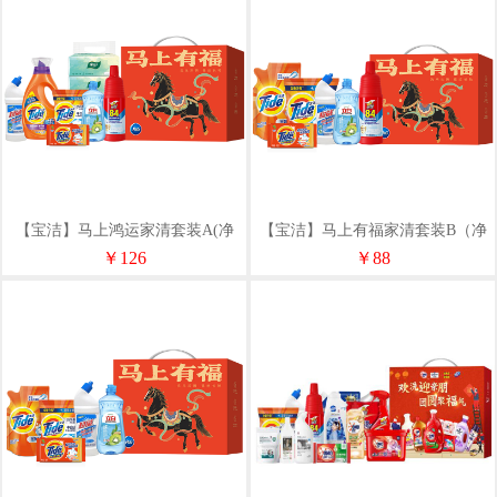
【宝洁】马上鸿运家清套装A(净
【宝洁】马上有福家清套装B（净
含量3751g）
含量2751g)
￥126
￥88