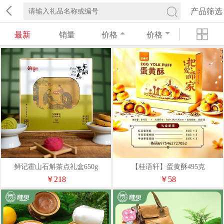
产品筛选
最新
销量
价格
价格
鲜记霍山石斛茶点礼盒650g
【桂语轩】蛋黄酥495克
￥218
￥58