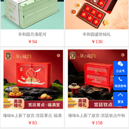
辛和园月满星河
辛和园盛世锦礼
￥94
￥130
公众号
电话咨询
置顶
臻味&上新了故宫-宫廷菁点·福满
臻味&上新了故宫-宫廷钦点中秋
堂糕点礼盒618g
礼盒600g
￥83
￥158