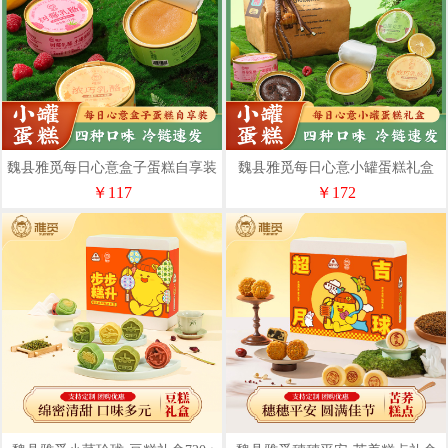
魏县雅觅每日心意盒子蛋糕自享装
魏县雅觅每日心意小罐蛋糕礼盒
660g
880g
￥117
￥172