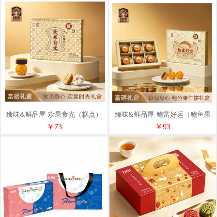
臻味&鲜品屋-欢果食光（糕点）
臻味&鲜品屋-鲍富好运（鲍鱼果
360g
仁饼）360g
￥73
￥93