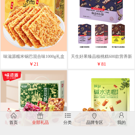
味滋源糯米锅巴混合味1000g礼盒
天生好果臻品核桃糕600款营养新
装
中式小吃零食糕点
￥21
￥81
首页
全部礼品
分类
品牌专区
我的