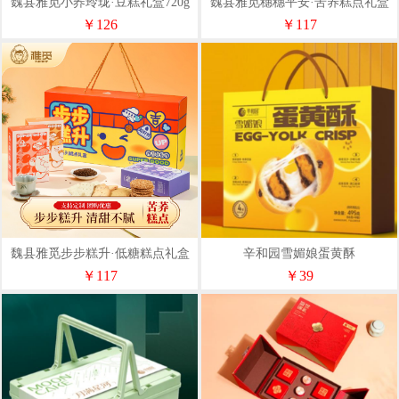
魏县雅觅小荞玲珑·豆糕礼盒720g
魏县雅觅穗穗平安·苦养糕点礼盒
540g
￥126
￥117
魏县雅觅步步糕升·低糖糕点礼盒
辛和园雪媚娘蛋黄酥
1120g
￥117
￥39