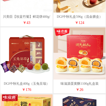
川美臣【玫蓝竹菊】鲜花饼400g/
DGI中秋礼盒596g（流金膳盒）
盒
￥43
￥124
DGI中秋礼盒400g（玉兔呈瑞）
味滋源蛋黄酥1100g礼盒装
￥176
￥26