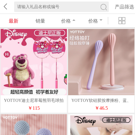
产品筛选
最新
销量
价格
价格
YOTTOY迪士尼草莓熊羽毛球拍
YOTTOY软硅胶按摩捶粉、蓝、
（复合碳素）（4U双拍）
紫
￥115
￥46.5