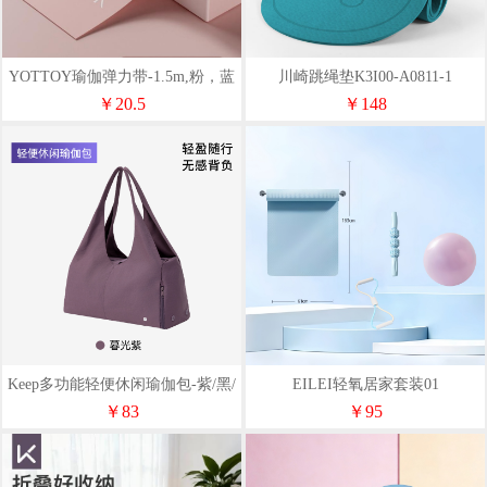
YOTTOY瑜伽弹力带-1.5m,粉，蓝
川崎跳绳垫K3I00-A0811-1
￥20.5
￥148
Keep多功能轻便休闲瑜伽包-紫/黑/
EILEI轻氧居家套装01
白色
￥83
￥95