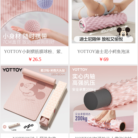
YOTTOY小刺猬筋膜球粉、紫、
YOTTOY迪士尼小鳄鱼泡沫
蓝、绿
轴-45cm粉、紫、绿、蓝
￥26.5
￥69