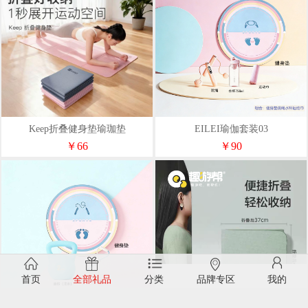
Keep折叠健身垫瑜珈垫
EILEI瑜伽套装03
183*61*6mm
￥66
￥90
首页
全部礼品
分类
品牌专区
我的