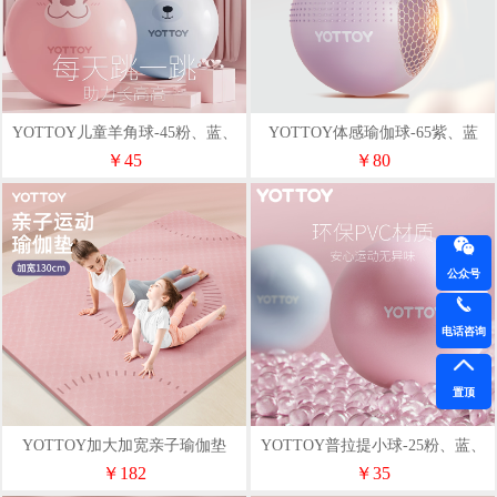
YOTTOY儿童羊角球-45粉、蓝、
YOTTOY体感瑜伽球-65紫、蓝
紫
￥45
￥80
公众号
电话咨询
置顶
YOTTOY加大加宽亲子瑜伽垫
YOTTOY普拉提小球-25粉、蓝、
粉、紫
紫、绿、棕、燕麦色
￥182
￥35