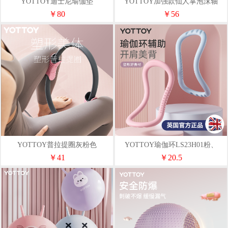
YOTTOY迪士尼瑜伽垫
YOTTOY加强款仙人掌泡沫轴
80*185cm*6mm粉，紫
47cm纯色：粉
￥80
￥56
YOTTOY普拉提圈灰粉色
YOTTOY瑜伽环LS23H01粉、
蓝、紫
￥41
￥20.5