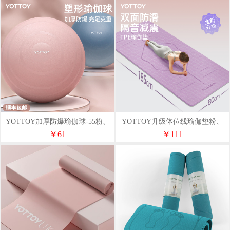
YOTTOY加厚防爆瑜伽球-55粉、
YOTTOY升级体位线瑜伽垫粉、
蓝、绿、紫
紫
￥61
￥111